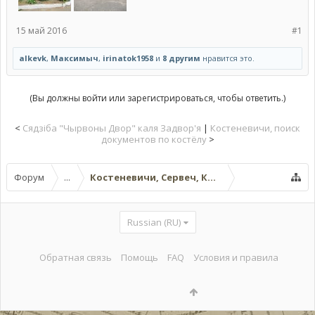
15 май 2016
#1
alkevk
,
Максимыч
,
irinatok1958
и
8 другим
нравится это.
(Вы должны войти или зарегистрироваться, чтобы ответить.)
<
Сядзіба "Чырвоны Двор" каля Задвор'я
|
Костеневичи, поиск
документов по костёлу
>
Форум
...
Костеневичи, Сервеч, Костыки и окрестнос
Russian (RU)
Обратная связь
Помощь
FAQ
Условия и правила