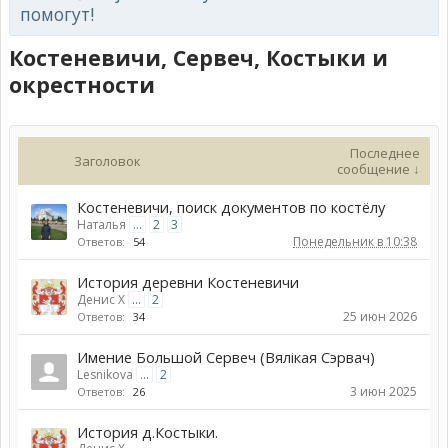
помогут!
Костеневичи, Сервеч, Костыки и
окрестности
Последнее
Заголовок
сообщение ↓
Костеневичи, поиск документов по костёлу
Наталья
...
2
3
Понедельник в 10:38
Ответов:
54
История деревни Костеневичи
Денис Х
...
2
25 июн 2026
Ответов:
34
Имение Большой Сервеч (Вялікая Сэрвач)
Lesnikova
...
2
3 июн 2025
Ответов:
26
История д.Костыки.