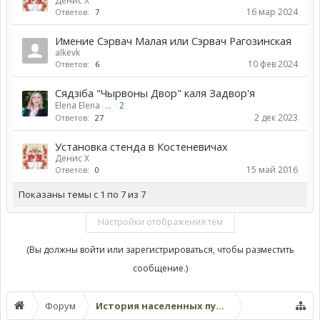
Денис Х
16 мар 2024
Ответов:
7
Имение Сэрвач Малая или Сэрвач Рагозинская
alkevk
10 фев 2024
Ответов:
6
Сядзіба "Чырвоны Двор" каля Задвор'я
Elena Elena
...
2
2 дек 2023
Ответов:
27
Установка стенда в Костеневичах
Денис Х
15 май 2016
Ответов:
0
Показаны темы с 1 по 7 из 7
Настройки отображения тем
(Вы должны войти или зарегистрироваться, чтобы разместить
сообщение.)
Форум
История населенных пунктов Вилейского у