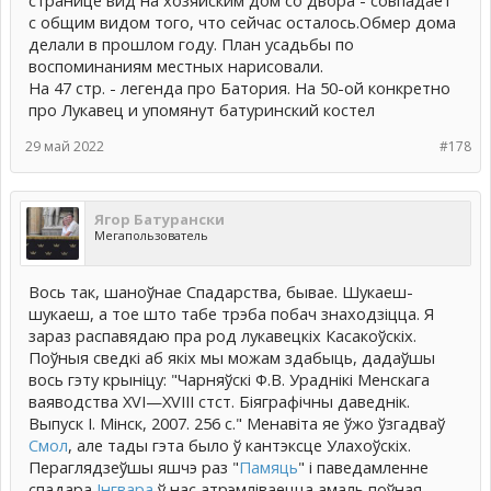
странице вид на хозяйским дом со двора - совпадает
с общим видом того, что сейчас осталось.Обмер дома
делали в прошлом году. План усадьбы по
воспоминаниям местных нарисовали.
На 47 стр. - легенда про Батория. На 50-ой конкретно
про Лукавец и упомянут батуринский костел
29 май 2022
#178
Ягор Батурански
Мегапользователь
Вось так, шаноўнае Спадарства, бывае. Шукаеш-
шукаеш, а тое што табе трэба побач знаходзіцца. Я
зараз распавядаю пра род лукавецкіх Касакоўскіх.
Поўныя сведкі аб якіх мы можам здабыць, дадаўшы
вось гэту крыніцу: "Чарняўскі Ф.В. Ураднікі Менскага
ваяводства XVI—XVIII стст. Біяграфічны даведнік.
Выпуск І. Мінск, 2007. 256 с." Менавіта яе ўжо ўзгадваў
Смол
, але тады гэта было ў кантэксце Улахоўскіх.
Пераглядзеўшы яшчэ раз "
Памяць
" і паведамленне
спадара
Інгвара
ў нас атрэмліваецца амаль поўная