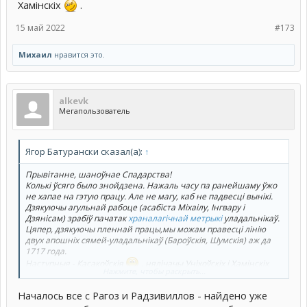
Хамінскіх
.
15 май 2022
#173
Михаил
нравится это.
alkevk
Мегапользователь
Ягор Батурански сказал(а):
↑
Прывітанне, шаноўнае Спадарства!
Колькі ўсяго было знойдзена. Нажаль часу па ранейшаму ўжо
не хапае на гэтую працу. Але не магу, каб не падвесці вынікі.
Дзякуючы агульнай рабоце (асабіста Міхаілу, Інгвару і
Дзянісам) зрабіў пачатак
храналагічнай метрыкі
уладальнікаў.
Цяпер, дзякуючы пленнай працы,мы можам правесці лінію
двух апошніх сямей-уладальнікаў (Бароўскія, Шумскія) аж да
1717 года.
Наступныя - Касакоўскія
, нялічачы Уніхоўскіх і Хамінскіх
Нажмите, чтобы раскрыть...
.
Началось все с Рагоз и Радзивиллов - найдено уже