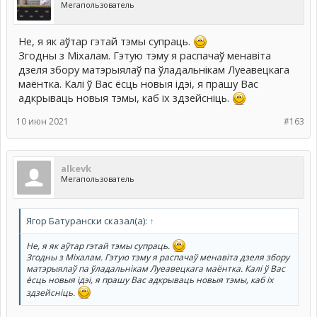
Мегапользователь
Не, я як аўтар гэтай тэмы супраць.
Згодны з Міхалам. Гэтую тэму я распачаў менавіта
дзеля збору матэрыялаў па ўладальнікам Луеавецкага
маёнтка. Калі ў Вас ёсць новыя ідэі, я прашу Вас
адкрываць новыя тэмы, каб іх здзейсніць.
10 июн 2021
#163
alkevk
Мегапользователь
Ягор Батурански сказал(а):
↑
Не, я як аўтар гэтай тэмы супраць.
Згодны з Міхалам. Гэтую тэму я распачаў менавіта дзеля збору
матэрыялаў па ўладальнікам Луеавецкага маёнтка. Калі ў Вас
ёсць новыя ідэі, я прашу Вас адкрываць новыя тэмы, каб іх
здзейсніць.