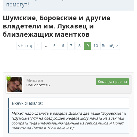
помогут!
Шумские, Боровские и другие
владетели им. Лукавец и
близлежащих маентков
←
< Назад
1
5
6
7
8
9
10
Вперёд >
Михаил
Команда проекта
Пользователь
alkevk сказал(а):
↑
Может надо сделать в разделе Шляхта две темы "Боровские" и
"Шумские"???я на следующей неделе могу начать из всех тем
собирать туда информацию+данные из гербовников и Почет
шляхты на Литве в 16ом веке и т.д