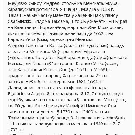
Меў двух сыноў: Андрэя, стольніка Менскага, Якуба,
каралеўскага ротмістра. Яшчэ да Лукаўца ў 1639 г.
Тамаш набыў частку маёнтка ў Хаценчыцах у паноў
Свалынскіх. Вядома таксама, што быў жанаты іншы раз
на Канстанцыі Корсакаўны, маршалкоўне Мозырскай,
якая пасля смерці Тамаша ажанілася да 1662 г. на
Каралю Уніхоўскім, харужыцам Менскім.
Андрэй Тамашавіч Касакоўскі, як і яго дзед меў пасаду
стольніка Менскага. Меў тры дачкі: Ефрузына
(Ефрасіння), Тэадора і Барбара. Валодаў Лукаўцам каля
Менска, які "заставіў" за грошы Каралю Уніхоўскаму і
пані Канстанцыі Корсакаўне (да 1671 г.). У 1681 г.
прадае свой фальварак у Хаценчыцах за 25 тыс.
злотых. Неўзабаве памёр паміж 1681-1684 гг.
Далей, як мы вынаходзім з інфармацыі Інгвара,
Ефрасіння Андрэеўна запавядала ў 1717 г. лукавецкую
сядзібу, якая яшчэ знаходзілася ў заставе ва Уніхоўскіх,
сваёй дачцэ Розе і яе мужу Казіміру Шумскаму. Якія
канчаткова выкупілі яе ў 1730 г. за 12400 злотых.
Такім чынам атрымоўваецца 3-4 пакалення Касакоўскіх
- і іншых на чале лукавецкага маёнтка з 1649 па 1717-
1733 гг.: