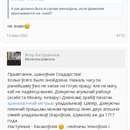
А как должно быть в случае жена/дочь, если фамилия
оканчивается на -ский?
не знаю
13 июн 2021
#172
Ягор Батурански
Мегапользователь
Прывітанне, шаноўнае Спадарства!
Колькі ўсяго было знойдзена. Нажаль часу па
ранейшаму ўжо не хапае на гэтую працу. Але не магу,
каб не падвесці вынікі. Дзякуючы агульнай рабоце
(асабіста Міхаілу, Інгвару і Дзянісам) зрабіў пачатак
храналагічнай метрыкі
уладальнікаў. Цяпер, дзякуючы
пленнай працы,мы можам правесці лінію двух апошніх
сямей-уладальнікаў (Бароўскія, Шумскія) аж да 1717
года.
Наступныя - Касакоўскія
, нялічачы Уніхоўскіх і