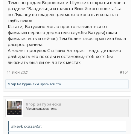
Темы по родам Боровских и Шумских открыты в мае в
разделе "Владельцы и шляхта Вилейского повета"...а
по Лукавцу по владельцам можно копать и копать в
глубь веков
Кстати, Батурино могло просто называться от
фамилии первого держателя службы Батуры(такая
фамилия есть и сейчас).Тем более такая практика была
распространена.
А насчет прогулок Стэфана Батория - надо детально
разбирать его походы и остановки,чтоб хотя бы
выяснить был ли он в этих местах
11 июн 2021
#164
Ягор Батурански
нравится это.
Ягор Батурански
Мегапользователь
alkevk сказал(а):
↑