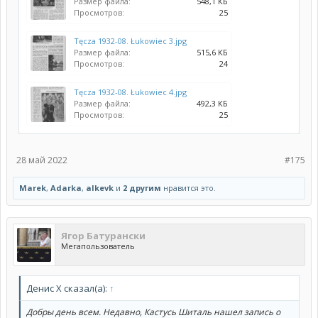
Размер файла:
548,1 КБ
Просмотров:
25
Tęcza 1932-08. Łukowiec 3.jpg
Размер файла:
515,6 КБ
Просмотров:
24
Tęcza 1932-08. Łukowiec 4.jpg
Размер файла:
492,3 КБ
Просмотров:
25
28 май 2022
#175
Marek
,
Adarka
,
alkevk
и
2 другим
нравится это.
Ягор Батурански
Мегапользователь
Денис Х сказал(а):
↑
Добры день всем. Недавно, Кастусь Шиталь нашел запись о