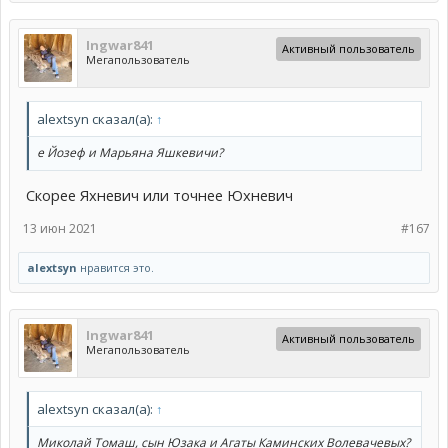
Ingwar841
Активный пользователь
Мегапользователь
alextsyn сказал(а):
↑
е Йозеф и Марьяна Яшкевичи?
Скорее Яхневич или точнее Юхневич
13 июн 2021
#167
alextsyn
нравится это.
Ingwar841
Активный пользователь
Мегапользователь
alextsyn сказал(а):
↑
Миколай Томаш, сын Юзака и Агаты Каминских Волевачевых?