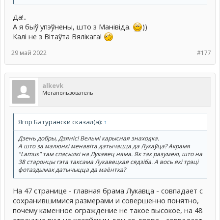
Да!..
А я быў упэўнены, што з Манівіда.
))
Калі не з Вітаўта Вялікага!
29 май 2022
#177
alkevk
Мегапользователь
Ягор Батурански сказал(а):
↑
Дзень добры, Дзяніс! Вельмі карысная знаходка.
А што за малюнкі менавіта датычацца да Лукаўца? Акрамя
"Lamus" там спасылкі на Лукавец няма. Як так разумею, што на
38 старонцы гэта таксама Лукавецкая сядзіба. А вось які трэці
фотаздымак датычыцца да маёнтка?
На 47 странице - главная брама Лукавца - совпадает с
сохранившимися размерами и совершенно понятно,
почему каменное ограждение не такое высокое, на 48