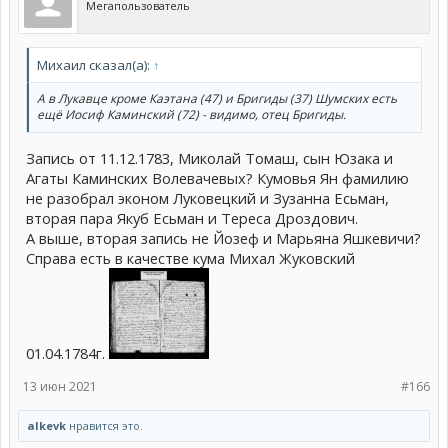
Мегапользователь
Михаил сказал(а):
↑
А в Лукавце кроме Каэтана (47) и Бригиды (37) Шумских есть
ещё Иосиф Каминский (72) - видимо, отец Бригиды.
Запись от 11.12.1783, Миколай Томаш, сын Юзака и
Агаты Каминских Волевачевых? Кумовья Ян фамилию
не разобрал эконом Луковецкий и Зузанна Есьман,
вторая пара Якуб Есьман и Тереса Дроздович.
А выше, вторая запись не Йозеф и Марьяна Яшкевичи?
Справа есть в качестве кума Михал Жуковский
01.04.1784г.
13 июн 2021
#166
alkevk
нравится это.