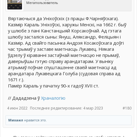
Мегапользователь
Вяртаючыся да Уніхоўскіх (з працы Ф.Чарняўскага).
Казімір Караль Уніхоўскі, харужы Менскі, на 1662 г. быў
у шлюбе з пані Канстанцыяй Корсакоўнай. Ад гэтага
шлюбу засталіся сыны: Януш, Аляксандр, Феліцыян і
Казімір. Ад свайго пасынка Андрэя Косакоўскага доўгі
час трымаў у заставе маетнасць Лукавец. Ніякага
ўдзелу ў кіраванні застаўнай маетнасцю не прымаў,
даверыўшы гэтую справу арандатарам. У выніку
атрымаў поўнае спушташэнне сваёй маетнасці ад
арандатара Лукавецкага Голуба (судовая справа ад
1671 г.).
Памёр Караль у пачатку 90-х гадоў ХVІІ ст.
// Дададзена ў
Храналогію
4 июн 2022
Последнее редактирование:
4 мар 2023
#180
Михаил
нравится это.