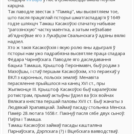
карціна.
Так паводле звестак з "Памяці", мы высвятляем тое,
што пасля працяглай гісторыі шматгаспадар'я ў 1649
годзе шляхціч Тамаш Касакоўскі спачатку набывае
"рагозінскую" частку маёнтка, а затым неўзабаве
аб'ядноўвае яго з Лукаўцом Свалынскага ў адзіны вялікі
надзел.
Хто ж такія Касакоўскія і якую ролю яны адыгралі ў
гісторыі нам ужо падрабязна высвятляе праца спадара
Фёдара Чарняўскага. Паводле яго даследавання
бацька Тамаша, Крыштоф Гіеронімавіч, быў родам з
Мазоўшы, і стаў першым Касакоўскім, хто пераехаў у
ВКЛ з каронных, польскіх земляў. Менавіта
перасяленне прыйшлося на канец XVI ст., пры
Жыгімонце ІІІ. Крыштоф Касакоўскі быў каралеўскім
ротмістрам, прымаў актыўны ўдзел ва ўсіх войнах
Вялікага княства першай паловы XVII ст. Быў жанаты з
Людвікай Храпавіцкай. Займаў пасаду стольніка Менска.
Памёр 28 лютага 1658 г. Пакінуў пасля сябе двух сыноў:
Паўла і Тамаша.
Тамаш Касакоўскі займаў пасады кашталяна
Парнаўскага, Дэрпскага (?) і Віцебскага ваяводстваў.