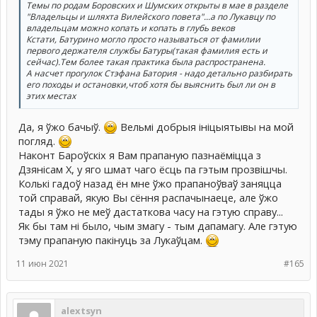
Темы по родам Боровских и Шумских открыты в мае в разделе
"Владельцы и шляхта Вилейского повета"...а по Лукавцу по
владельцам можно копать и копать в глубь веков
Кстати, Батурино могло просто называться от фамилии
первого держателя службы Батуры(такая фамилия есть и
сейчас).Тем более такая практика была распространена.
А насчет прогулок Стэфана Батория - надо детально разбирать
его походы и остановки,чтоб хотя бы выяснить был ли он в
этих местах
Да, я ўжо бачыў.
Вельмі добрыя ініцыятывы на мой
погляд.
Наконт Бароўскіх я Вам прапаную пазнаёміцца з
Дзянісам Х, у яго шмат чаго ёсць па гэтым прозвішчы.
Колькі гадоў назад ён мне ўжо прапаноўваў заняцца
той справай, якую Вы сёння распачынаеце, але ўжо
тады я ўжо не меў дастаткова часу на гэтую справу...
Як бы там ні было, чым змагу - тым дапамагу. Але гэтую
тэму прапаную пакінуць за Лукаўцам.
11 июн 2021
#165
alextsyn