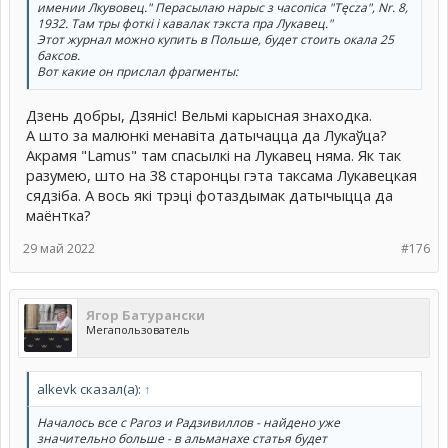
имении Лкувовец." Перасылаю нарыс з часопіса "Tęcza", Nr. 8,
1932. Там тры фоткі і кавалак тэкста пра Лукавец."
Этот журнал можно купить в Польше, будет стоить окала 25
баксов.
Вот какие он прислал фрагменты:
Дзень добры, Дзяніс! Вельмі карысная знаходка.
А што за малюнкі менавіта датычацца да Лукаўца?
Акрамя "Lamus" там спасылкі на Лукавец няма. Як так
разумею, што на 38 старонцы гэта таксама Лукавецкая
сядзіба. А вось які трэці фотаздымак датычыцца да
маёнтка?
29 май 2022
#176
Ягор Батурански
Мегапользователь
alkevk сказал(а):
↑
Началось все с Рагоз и Радзивиллов - найдено уже
значительно больше - в альманахе статья будет