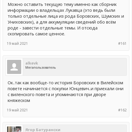
Можно оставить текущую тему именно как сборник
информации о владельцах Лукавца (это ведь были
только отдельные лица из рода Боровских, Шумских и
Униховских), а для аккумуляции сведений обо всём
роде - завести отдельные темы. И отсюда
скопировать самое ценное.
19 май 2021
#161
alkevk
Мегапользователь
Ок..так как вообще-то история Боровских в Вилейском
повете начинается с покупки Юнцевич..и приехали они
с виленского повета и упоминаются при дворе
княжеском
19 май 2021
#162
Ягор Батурански