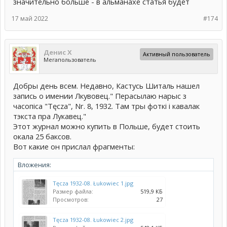
значительно больше - в альманахе статья будет
17 май 2022
#174
Денис Х
Активный пользователь
Мегапользователь
Добры день всем. Недавно, Кастусь Шиталь нашел
запись о имении Лкувовец." Перасылаю нарыс з
часопіса "Tęcza", Nr. 8, 1932. Там тры фоткі і кавалак
тэкста пра Лукавец."
Этот журнал можно купить в Польше, будет стоить
окала 25 баксов.
Вот какие он прислал фрагменты:
Вложения:
Tęcza 1932-08. Łukowiec 1.jpg
Размер файла:
519,9 КБ
Просмотров:
27
Tęcza 1932-08. Łukowiec 2.jpg