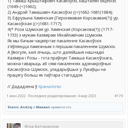
1) Тамаш Крыштафовіч Касакоўскі, кашталян Віцебскі
(1649-(<)1662);
2) Андрэй Тамашавіч Касакоўскі ((<)1662-1681(1684);
3) Ефрузына Хамінская {Гіеронімавая Корсакавая(?)} ур.
Касакоўская ((>)1681-1717);
4)* Роза Шумская ур. Хамінская (Корсакова(?)) (1717-
1733) з мужам Казімірам Міхайлавічам Шумскім.
Як мы бачым чацвёртае пакаленне Касакоўскіх
з'яўляецца памежным з першым пакаленнем Шумскіх.
А ўвогуле, калі лічыць, што далейшыя нашчадкі
Казіміра і Розы - гэта праўнукі Тамаша Касакоўскага,
можна гаварыць аб сямі пакаленнях адзінакрэўных
Касакоўска-Шумскіх, уладарыўшых у Лукаўцы на
працягу больш як паўтара стагоддзя.
// Дададзена ў
Храналогію
1 июн 2022
Последнее редактирование:
4 мар 2023
#179
Dianis
,
Andzej
и
Михаил
нравится это.
Ягор Батурански