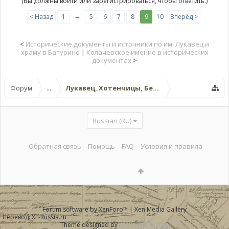
(Вы должны войти или зарегистрироваться, чтобы ответить.)
←
< Назад
1
5
6
7
8
9
10
Вперёд >
<
Исторические документы и источники по им. Лукавец и
храму в Батурино
|
Колачевское имение в исторических
документах
>
Форум
...
Лукавец, Хотенчицы, Бесяды и окрестности
Russian (RU)
Обратная связь
Помощь
FAQ
Условия и правила
Forum software by XenForo™
|
Xen Media Gallery
Перевод:
XF-Russia.ru
Theme designed by
Audentio Design
.