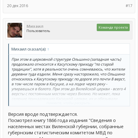
20 дек 2016
#17
Михаил
Команда проекта
Пользователь
Михаил сказал(а):
↑
При этом в церковной структуре Ольшино (западная часть)
продолжало относится к Касутскому приходу "по старой
традиции", хотя в реальности очень сомневаюсь, что жители
деревни туда ездили. Меня сразу насторожило, что Ольшино
относилось к Касутскому приходу: по дороге это почти 8 верст,
в том числе паром в Касуцке, а на лодке через реку -
упираешься в болото. При этом до Вилейской церкви - всего 4
версты с постоянным мостом через Вилию. Но может, пока
селение принадлежало Касуцкой церкви, их и обязывали
Нажмите, чтобы раскрыть...
ездить в Касуту, а потом - вряд ли. Что же касается жителей
Ольшанки, то они такими обязательствами связаны не были
Версия вроде подтверждается.
и конечно же ходили в ближайшую церковь - Вилейскую
Георгиевскую, что и отражено в расписании приходов, где
Посмотрел книгу 1866 года издания "Сведения о
Ольшанка записана под своим старым именем "Войшино".
населенных местах Виленской губернии, собранные
губернским статистическим комитетом МВД по