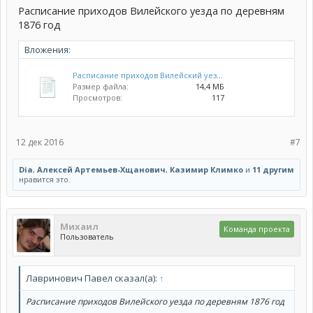
Расписание приходов Вилейского уезда по деревням
1876 год
Вложения:
Расписание приходов Вилейский уезд 1876 год(Лит.епарх.вед. №14 1876).docx
Размер файла:
14,4 МБ
Просмотров:
117
12 дек 2016
#7
Dia
,
Алексей Артемьев-Хщанович
,
Казимир Климко
и
11 другим
нравится это.
Михаил
Команда проекта
Пользователь
Лавринович Павел сказал(а):
↑
Расписание приходов Вилейского уезда по деревням 1876 год