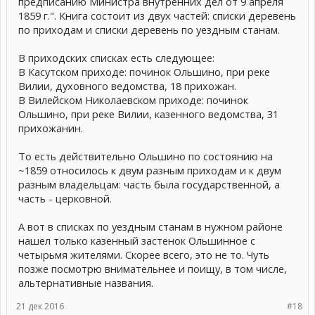
предписанию Министра внутренних дел от 9 апреля
1859 г.". Книга состоит из двух частей: списки деревень
по приходам и списки деревень по уездным станам.
В приходских списках есть следующее:
В Касутском приходе: починок Ольшино, при реке
Вилии, духовного ведомства, 18 прихожан.
В Вилейском Николаевском приходе: починок
Ольшино, при реке Вилии, казенного ведомства, 31
прихожанин.
То есть действительно Ольшино по состоянию на
~1859 относилось к двум разным приходам и к двум
разным владельцам: часть была государственной, а
часть - церковной.
А вот в списках по уездным станам в нужном районе
нашел только казенный застенок Ольшинное с
четырьмя жителями. Скорее всего, это не то. Чуть
позже посмотрю внимательнее и поищу, в том числе,
альтернативные названия.
21 дек 2016
#18