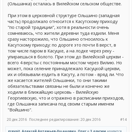
(Ольшанка) осталась в Вилейском сельском обществе.
При этом в церковной структуре Ольшино (западная
часть) продолжало относится к Касутскому приходу
"по старой традиции", хотя в реальности очень
сомневаюсь, что жители деревни туда ездили. Меня
сразу насторожило, что Ольшино относилось к
Касутскому приходу: по дороге это почти 8 верст, в
том числе паром в Касуцке, а на лодке через реку -
упираешься в болото. При этом до Вилейской церкви -
всего 4 версты с постоянным мостом через Вилию. Но
может, пока селение принадлежало Касуцкой церкви,
их и обязывали ездить в Касуту, а потом - вряд ли. Что
же касается жителей Ольшанки, то они такими
обязательствами связаны не были и конечно же
ходили в ближайшую церковь - Вилейскую
Георгиевскую, что и отражено в расписании приходов,
где Ольшанка записана под своим старым именем
"Войшино".
20 дек 2016
Последнее редактирование:
20 дек 2016
#14
greypit
,
Алексей Артемьев-Хщанович
,
Олег
и
3 другим
нравится