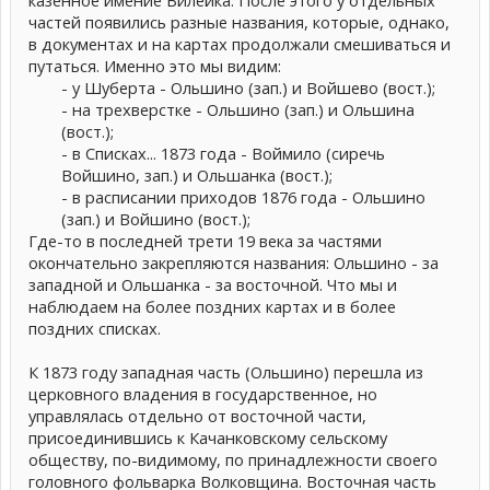
частей появились разные названия, которые, однако,
в документах и на картах продолжали смешиваться и
путаться. Именно это мы видим:
- у Шуберта - Ольшино (зап.) и Войшево (вост.);
- на трехверстке - Ольшино (зап.) и Ольшина
(вост.);
- в Списках... 1873 года - Воймило (сиречь
Войшино, зап.) и Ольшанка (вост.);
- в расписании приходов 1876 года - Ольшино
(зап.) и Войшино (вост.);​
Где-то в последней трети 19 века за частями
окончательно закрепляются названия: Ольшино - за
западной и Ольшанка - за восточной. Что мы и
наблюдаем на более поздних картах и в более
поздних списках.
К 1873 году западная часть (Ольшино) перешла из
церковного владения в государственное, но
управлялась отдельно от восточной части,
присоединившись к Качанковскому сельскому
обществу, по-видимому, по принадлежности своего
головного фольварка Волковщина. Восточная часть