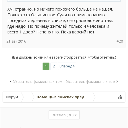
Хм, странно, но ничего похожего больше не нашел.
Только это Ольшинное. Судя по наименованию
соседних деревень в списке, оно расположено там,
где надо. Но почему жителей только 4 человека и
всего 1 двор? Непонятно. Пока версий нет.
21 дек 2016
#20
(Вы должны войти или зарегистрироваться, чтобы ответить.)
1
2
Вперёд >
<
Указатель фамильных тем
|
Указатель фамильных тем
>
Форум
...
Помощь в поисках предков (поисковые темы
Russian (RU)