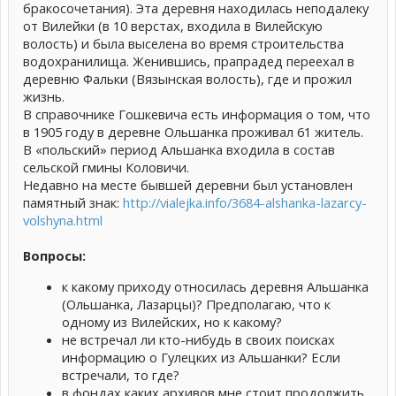
бракосочетания). Эта деревня находилась неподалеку
от Вилейки (в 10 верстах, входила в Вилейскую
волость) и была выселена во время строительства
водохранилища. Женившись, прапрадед переехал в
деревню Фальки (Вязынская волость), где и прожил
жизнь.
В справочнике Гошкевича есть информация о том, что
в 1905 году в деревне Ольшанка проживал 61 житель.
В «польский» период Альшанка входила в состав
сельской гмины Коловичи.
Недавно на месте бывшей деревни был установлен
памятный знак:
http://vialejka.info/3684-alshanka-lazarcy-
volshyna.html
Вопросы:
к какому приходу относилась деревня Альшанка
(Ольшанка, Лазарцы)? Предполагаю, что к
одному из Вилейских, но к какому?
не встречал ли кто-нибудь в своих поисках
информацию о Гулецких из Альшанки? Если
встречали, то где?
в фондах каких архивов мне стоит продолжить