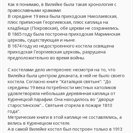
Как я понимаю, в Вилейке была такая хронология с
православными храмами:
В середине 19 века была приходская Николаевская,
плюс приписная Георгиевская, плюс каплица на
кладбище (Покровская), обе церкви не сохранились.
В 1865 году была построена приходская Мариинская
церковь, существующая и ныне.
В 1874 году из недостроенного костела освящена
приходская Георгиевская церковь, разрушена
предположительно во время войны.
С костелами дело интереснее: несмотря на то, что
Вилейка была центром деканата, в ней не было своего
костела. Согласно книге "Каталіцкія святыні": "До
середины 19 века потребности местных католиков
удовлетворяла небольшая деревянная каплица от
Куренецкой парафии. Она находилось во "дворце
старостинском"... Святыня сгорела в пожаре 1810
года".
Метрические книги в этой каплице не составлялись, а
велись в Куренецком костеле.
А в самой Вилейке костел был построен только в 1913