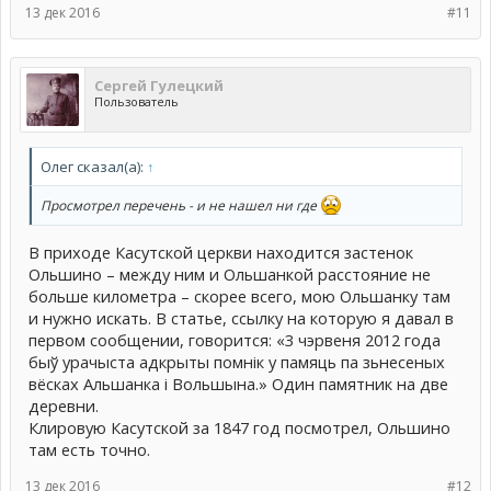
13 дек 2016
#11
Сергей Гулецкий
Пользователь
Олег сказал(а):
↑
Просмотрел перечень - и не нашел ни где
В приходе Касутской церкви находится застенок
Ольшино – между ним и Ольшанкой расстояние не
больше километра – скорее всего, мою Ольшанку там
и нужно искать. В статье, ссылку на которую я давал в
первом сообщении, говорится: «3 чэрвеня 2012 года
быў урачыста адкрыты помнік у памяць па зьнесеных
вёсках Альшанка і Вольшына.» Один памятник на две
деревни.
Клировую Касутской за 1847 год посмотрел, Ольшино
там есть точно.
13 дек 2016
#12