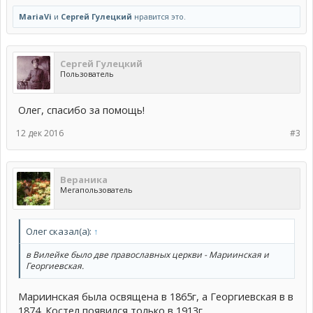
MariaVi
и
Сергей Гулецкий
нравится это.
Сергей Гулецкий
Пользователь
Олег, спасибо за помощь!
12 дек 2016
#3
Вераника
Мегапользователь
Олег сказал(а):
↑
в Вилейке было две православных церкви - Мариинская и
Георгиевская.
Мариинская была освящена в 1865г, а Георгиевская в в
1874. Костел появился только в 1913г.