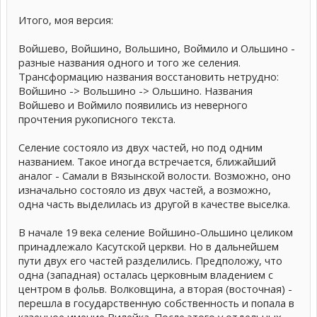
Итого, моя версия:
Войшево, Войшино, Вольшино, Воймило и Ольшино -
разные названия одного и того же селения.
Трансформацию названия восстановить нетрудно:
Войшино -> Вольшино -> Ольшино. Названия
Войшево и Воймило появились из неверного
прочтения рукописного текста.
Селение состояло из двух частей, но под одним
названием. Такое иногда встречается, ближайший
аналог - Самали в Вязынской волости. Возможно, оно
изначально состояло из двух частей, а возможно,
одна часть выделилась из другой в качестве выселка.
В начале 19 века селение Войшино-Ольшино целиком
принадлежало Касутской церкви. Но в дальнейшем
пути двух его частей разделились. Предположу, что
одна (западная) осталась церковным владением с
центром в фольв. Волковщина, а вторая (восточная) -
перешла в государственную собственность и попала в
казенное имение Вилейка. После этого у отдельных