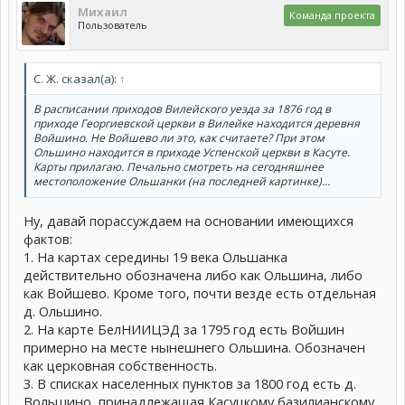
Михаил
Команда проекта
Пользователь
С. Ж. сказал(а):
↑
В расписании приходов Вилейского уезда за 1876 год в
приходе Георгиевской церкви в Вилейке находится деревня
Войшино. Не Войшево ли это, как считаете? При этом
Ольшино находится в приходе Успенской церкви в Касуте.
Карты прилагаю. Печально смотреть на сегодняшнее
местоположение Ольшанки (на последней картинке)…
Ну, давай порассуждаем на основании имеющихся
фактов:
1. На картах середины 19 века Ольшанка
действительно обозначена либо как Ольшина, либо
как Войшево. Кроме того, почти везде есть отдельная
д. Ольшино.
2. На карте БелНИИЦЭД за 1795 год есть Войшин
примерно на месте нынешнего Ольшина. Обозначен
как церковная собственность.
3. В списках населенных пунктов за 1800 год есть д.
Вольшино, принадлежащая Касуцкому базилианскому