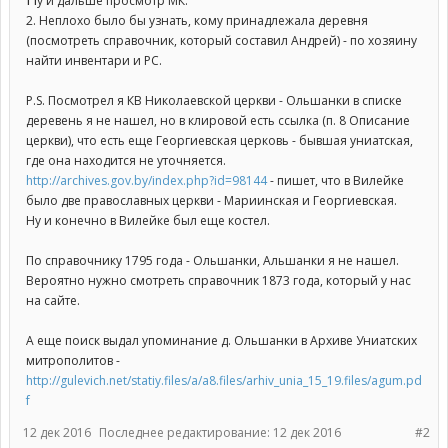
у и дальше просмотр МК.
2. Неплохо было бы узнать, кому принадлежала деревня
(посмотреть справочник, который составил Андрей) - по хозяину
найти инвентари и РС.
P.S. Посмотрел я КВ Николаевской церкви - Ольшанки в списке
деревень я не нашел, но в клировой есть ссылка (п. 8 Описание
церкви), что есть еще Георгиевская церковь - бывшая униатская,
где она находится не уточняется.
http://archives.gov.by/index.php?id=98144
- пишет, что в Вилейке
было две православных церкви - Мариинская и Георгиевская.
Ну и конечно в Вилейке был еще костел.
По справочнику 1795 года - Ольшанки, Альшанки я не нашел.
Вероятно нужно смотреть справочник 1873 года, который у нас
на сайте.
А еще поиск выдал упоминание д. Ольшанки в Архиве Униатских
митрополитов -
http://gulevich.net/statiy.files/a/a8.files/arhiv_unia_15_19.files/agum.pd
f
12 дек 2016
Последнее редактирование:
12 дек 2016
#2