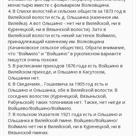
монастырю вместе с фольварком Волковщина.
4. В Списке волостей и сельских обществ за 1873 год в
Вилейской волости есть д. Ольшанка (казенное им.
Вилейка). А вот Ольшино - нет ни в Вилейской, ни в
Куренецкой, ни в Вязынской волости). Зато в
Вилейской волости есть некий застенок Воймило,
принадлежащий казенному им. Волковщина
(Качанковское сельское общество). Обрати внимание,
что "Воймило" и "Войшино" в рукописном варианте
пишутся очень похоже.
5. В расписании приходов 1876 года есть Войшино в
Вилейском приходе, и Ольшино в Касутском,
Ольшанки нет.
6. В Сведениях... Гошкевича за 1905 год есть и
Ольшино и Ольшанка, обе в Вилейской волости. В
соседних волостях (Куренецкой, Вязыньской,
Рабуньской) таких топонимов нет. Также, нет нигде и
Войшево/Войшино/Воймило.
7. В польском Указателе 1921 года есть и Ольшино и
Ольшанка в Вилейской гмине. Войшево/Войшино/
Воймило нет ни в Вилейской, ни в Куренецкой, ни в
Вязынской гминах.