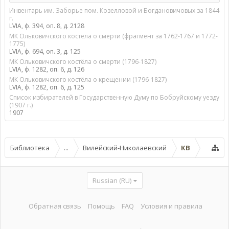
Инвентарь им. Заборье пом. Козелловой и Богдановичовых за 1844
г.
LVIA, ф. 394, оп. 8, д. 2128
МК Ольковичского костёла о смерти (фрагмент за 1762-1767 и 1772-
1775)
LVIA, ф. 694, оп. 3, д. 125
МК Ольковичского костёла о смерти (1796-1827)
LVIA, ф. 1282, оп. 6, д. 126
МК Ольковичского костёла о крещении (1796-1827)
LVIA, ф. 1282, оп. 6, д. 125
Список избирателей в Государственную Думу по Бобруйскому уезду
(1907 г.)
1907
Библиотека
...
Вилейский-Николаевский
КВ
Russian (RU)
Обратная связь
Помощь
FAQ
Условия и правила