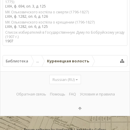
1775)
LVIA, ф. 694, оп. 3, д. 125
МК Ольковичского костёла о смерти (1796-1827)
LVIA, ф. 1282, оп. 6, д. 126
МК Ольковичского костёла о крещении (1796-1827)
LVIA, ф. 1282, оп. 6, д. 125
Список избирателей в Государственную Думу по Бобруйскому уезду
(1907 г.)
1907
Библиотека
...
Куренецкая волость
Russian (RU)
Обратная связь
Помощь
FAQ
Условия и правила
Forum software by XenForo™
|
Xen Media Gallery