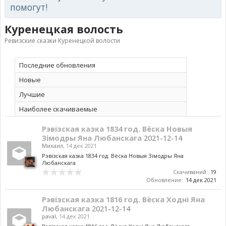
помогут!
Куренецкая волость
Ревизские сказки Куренецкой волости
Последние обновления
Новые
Лучшие
Наиболее скачиваемые
Рэвізская казка 1834 год. Вёска Новыя
Зімодры Яна Любанскага
2021-12-14
Михаил
,
14 дек 2021
Рэвізская казка 1834 год. Вёска Новыя Зімодры Яна
Любанскага
Скачиваний:
19
Обновление:
14 дек 2021
Рэвізская казка 1816 год. Вёска Ходні Яна
Любанскага
2021-12-14
paval
,
14 дек 2021