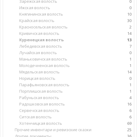
Зарежская волость
0
Ижская волость
0
Княгининская волость
10
Крайская волость
30
Красносельская волость
2
Кривичская волость
14
Куренецкая волость
13
Лебедевская волость
7
Лучайская волость
0
Маньковичская волость
1
Молодечненская волость
1
Мядельская волость
14
Норицкая волость
0
Парафьяновская волость
1
Порплишская волость
1
Рабуньская волость
4
Радошковская волость
16
Сервечская волость
6
Ситская волость
6
Хотенчицкая волость
69
Прочие инвентари и ревизские сказки
25
Другие документы
36