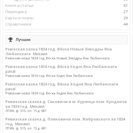
Книги и статьи
61
Периодика
27
Карты и планы
29
Справочники
44
Лучшие
Рэвізская казка 1834 год. Вёска Новыя Зімодры Яна
Любанскага
Михаил
Рэвізская казка 1834 год. Вёска Новыя Зімодры Яна Любанскага
Рэвізская казка 1816 год. Вёска Ходні Яна Любанскага
paval
Рэвізская казка 1816 год. Вёска Ходні Яна Любанскага
Рэвізская казка 1834 год. Вёска Ходня Яна Любанскага
paval
Рэвізская казка 1834 год. Вёска Ходня Яна Любанскага
Ревизская сказка д. Саковичи и м. Куренца пом. Кундзича
за 1834 год
Михаил
ЛГИА, ф. 515, оп. 15 д. 681
Ревизская сказка д. Пликовичи пом. Жебровского за 1834
год
Михаил
ЛГИА, ф. 515, оп. 15 д. 681