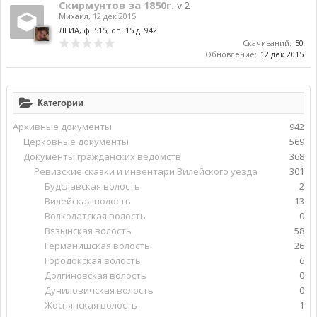
Скирмунтов за 1850г.
v.2
Михаил
,
12 дек 2015
ЛГИА, ф. 515, оп. 15 д. 942
Скачиваний:
50
Обновление:
12 дек 2015
Категории
Архивные документы
942
Церковные документы
569
Документы гражданских ведомств
368
Ревизские сказки и инвентари Вилейского уезда
301
Будславская волость
2
Вилейская волость
13
Волколатская волость
0
Вязынская волость
58
Германишская волость
26
Городокская волость
6
Долгиновская волость
0
Дуниловичская волость
0
Жоснянская волость
1