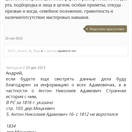
рта, подбородка и лица в целом, особые приметы, откуда
призван и когда, семейное положение, грамотность и
наличие/отсутствие мастеровых навыков.
Рекрутское присутствие
19 ноя 2015
Tati21
,
Anatol_St
,
Лора
и
2 другим
нравится это.
Swissguard
29 дек 2015
Андрей,
если будете еще смотреть данные дела буду
благодарен за информацию о всех Адамовичах, а в
частности о Антон Николаев Адамович. Странная
история с ним,
В РС за 1816 г. указано
стр. 103. дер.Мицкевич
5. Антон Николаев Адамович-16- с 1812 не воротился
1834
дер Мицкевич