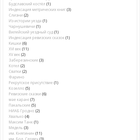
Будславский костёл
(1)
Индексация метрических книг
(3)
Слизни
(2)
Из истории уезда
(1)
Чарнушевичи
(1)
Вилейский уездный суд
(1)
Индексация ревизских сказок
(1)
Кишки
(6)
XVI век
(11)
XV век
(2)
Заберезинские
(3)
Котел
(2)
Сватки
(2)
Фарино
Рекрутское присутствие
(1)
Козелло
(5)
Ревизские сказки
(6)
мае карані
(7)
Пакальские
(5)
НИАБ Гродно
(2)
Хвалько
(4)
Максим Танк
(1)
Мядель
(3)
им. Княгинин
(11)
им. Бол. Сервеч
(3)