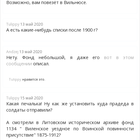
Возможно, вам повезёт в Вильнюсе.
Tulippy
13 май 2020
А есть какие-нибудь списки после 1900 г?
Andzej
13 май 2020
Нету. Фонд небольшой, я даже его
вот в этом
сообщении
описал.
Tulippy
нравится это.
Tulippy
15 май 2020
Какая печалька! Ну как же установить куда прадеда в
солдаты отправили?
А смотрели в Литовском историческом архиве фонд
1134 " Виленское уездное по Воинской повинности
присутствие" 1875-1912?