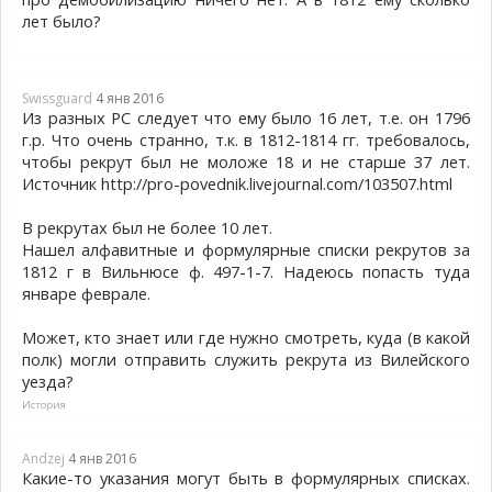
лет было?
Swissguard
4 янв 2016
Из разных РС следует что ему было 16 лет, т.е. он 1796
г.р. Что очень странно, т.к. в 1812-1814 гг. требовалось,
чтобы рекрут был не моложе 18 и не старше 37 лет.
Источник http://pro-povednik.livejournal.com/103507.html
В рекрутах был не более 10 лет.
Нашел алфавитные и формулярные списки рекрутов за
1812 г в Вильнюсе ф. 497-1-7. Надеюсь попасть туда
январе феврале.
Может, кто знает или где нужно смотреть, куда (в какой
полк) могли отправить служить рекрута из Вилейского
уезда?
История
Andzej
4 янв 2016
Какие-то указания могут быть в формулярных списках.