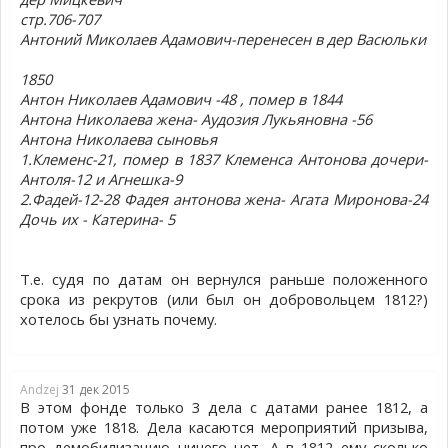
стр.706-707
Антоний Миколаев Адамович-перенесен в дер Васюльки
1850
Антон Николаев Адамович -48 , помер в 1844
Антона Николаева жена- Аудозия Лукьяновна -56
Антона Николаева сыновья
1.Клеменс-21, помер в 1837 Клеменса Антонова дочери-
Антоля-12 и Агнешка-9
2.Фадей-12-28 Фадея антонова жена- Агата Миронова-24
Дочь их - Катерина- 5
Т.е. судя по датам он вернулся раньше положенного
срока из рекрутов (или был он добровольцем 1812?)
хотелось бы узнать почему.
Andzej
31 дек 2015
В этом фонде только 3 дела с датами ранее 1812, а
потом уже 1818. Дела касаются мероприятий призыва,
про демобилизацию ничего нет. А в 1812 ему сколько