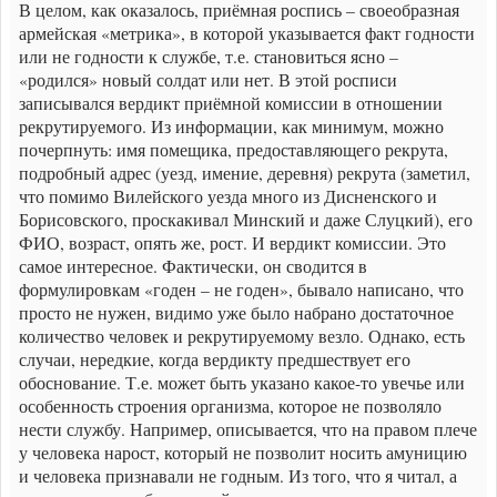
В целом, как оказалось, приёмная роспись – своеобразная
армейская «метрика», в которой указывается факт годности
или не годности к службе, т.е. становиться ясно –
«родился» новый солдат или нет. В этой росписи
записывался вердикт приёмной комиссии в отношении
рекрутируемого. Из информации, как минимум, можно
почерпнуть: имя помещика, предоставляющего рекрута,
подробный адрес (уезд, имение, деревня) рекрута (заметил,
что помимо Вилейского уезда много из Дисненского и
Борисовского, проскакивал Минский и даже Слуцкий), его
ФИО, возраст, опять же, рост. И вердикт комиссии. Это
самое интересное. Фактически, он сводится в
формулировкам «годен – не годен», бывало написано, что
просто не нужен, видимо уже было набрано достаточное
количество человек и рекрутируемому везло. Однако, есть
случаи, нередкие, когда вердикту предшествует его
обоснование. Т.е. может быть указано какое-то увечье или
особенность строения организма, которое не позволяло
нести службу. Например, описывается, что на правом плече
у человека нарост, который не позволит носить амуницию
и человека признавали не годным. Из того, что я читал, а