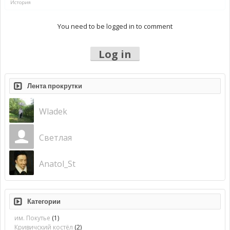
История
You need to be logged in to comment
Log in
Лента прокрутки
Wladek
Светлая
Anatol_St
Категории
им. Покутье
(1)
Кривичский костёл
(2)