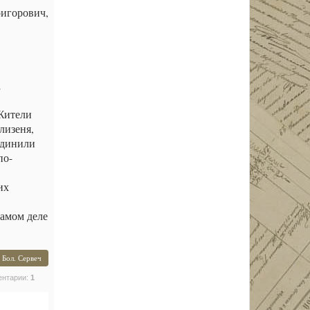
ригорович,
​
 Жители
лизеня,
единили
по-
их
самом деле
 Бол. Сервеч
ентарии:
1