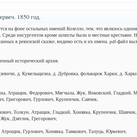
рвеч. 1850 год.
ся на фоне остальных имений Козелло, тем, что являлось одним
. Среди инсургентов кроме шляхты были и местные крестьяне. Н
санных в ревизской сказке, видимо есть и их имена. pdf-файл вы
венный исторический архив.
зевичи, д. Кумельщизна, д. Дубровка, фольварок Харки, д. Харки
ина, Атращик, Федорович, Мягчыла, Жук, Янковский, Гладкий, 
ч, Григорович, Гурлович, Крупенчик, Савчик,
лович, Толкун, Атращик, Гладкий, Хонявка, Крупенчик, Шавчик,
Жук, Дзятлик, Грегорович;
, Атрощик, Гурлович, Хонявка, Тамкович, Талуць, Юркевич;