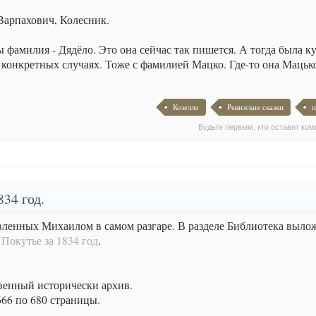
 Варпахович, Колесник.
 фамилия - Дядёло. Это она сейчас так пишется. А тогда была к
 конкретных случаях. Тоже с фамилией Мацко. Где-то она Мацько
Козелло
Ревизские сказки
и
Будьте первым, кто оставит ком
34 год.
вленных Михаилом в самом разгаре. В разделе Библиотека вылож
Покутье за 1834 год
.
венный исторически архив.
666 по 680 страницы.