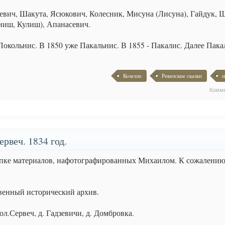
евич, Шакута, Ясюкович, Колесник, Мисуна (Лисуна), Гайдук, 
ниш, Кулиш), Апанасевич.
Покольнис. В 1850 уже Пакальнис. В 1855 - Пакалис. Далее Пака
Козелло
Ревизские сказки
и
Комм
рвеч. 1834 год.
апке материалов, нафотографированных Михаилом. К сожалению
венный исторический архив.
ол.Сервеч, д. Гадзевичи, д. Домбровка.