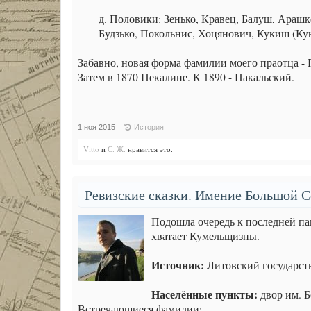
д. Половики:
Зенько, Кравец, Балуш, Арашк
Будзько, Покольнис, Хоцянович, Кукиш (Ку
Забавно, новая форма фамилии моего праотца - 
Затем в 1870 Пекалине. К 1890 - Пакальский.
1 ноя 2015
История
Vitto
и
С. Ж.
нравится это.
Ревизские сказки. Имение Большой Се
Подошла очередь к последней п
хватает Кумельщизны.
Источник:
Литовский государст
Населённые пункты:
двор им. Б
Встречающиеся фамилии: