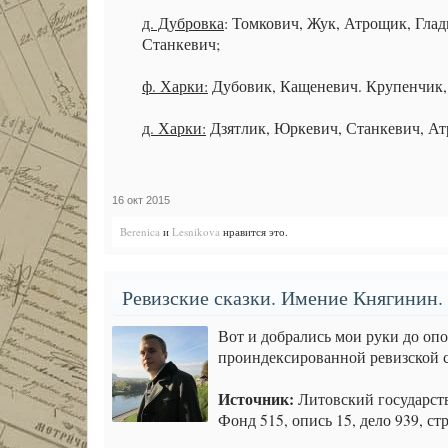
д. Дубровка
: Томкович, Жук, Атрощик, Гла
Станкевич;
ф. Харки:
Дубовик, Кащеневич. Крупенчик,
д. Харки:
Дзятлик, Юркевич, Станкевич, Ат
16 окт 2015
Berenica
и
Lesnikova
нравится это.
Ревизские сказки. Имение Княгинин. 
Вот и добрались мои руки до оп
проиндексированной ревизской 
Источник:
Литовский государст
Фонд 515, опись 15, дело 939, стр.