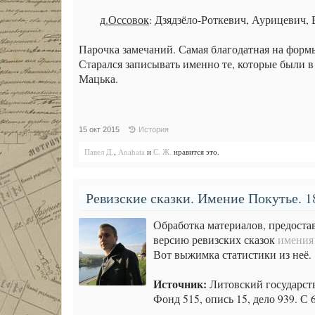
д.Оссовок
: Дзядзёло-Роткевич, Аурицевич,
Парочка замечаний. Самая благодатная на формы
Старался записывать именно те, которые были в
Мацька.
15 окт 2015
История
Павел Д.
,
Anahata
и
С. Ж.
нравится это.
Ревизские сказки. Имение Покутье. 18
Обработка материалов, предоста
версию ревизских сказок
имения 
Вот выжимка статистики из неё.
Источник:
Литовский государст
Фонд 515, опись 15, дело 939. С 