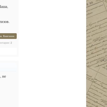
Шаша,
лизов.
м. Княгинин
ентарии:
2
, не