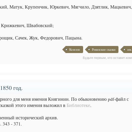
дкий, Матук, Крупенчик, Юркевич, Мягчило, Дзятлик, Мацкевич
 Крижкевич, Швабовский;
рощик, Сачек, Жук, Федорович, Пацына.​
Козелло
Ревизские сказки
им.
Будьте первым, кто оставит ком
1850 год.
орного для меня имения Княгинин. По обыкновению pdf-файл с
сказкой этого имения выложил в
Библиотеке
.
венный исторический архив.
 343 - 371.