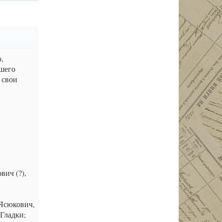
,
вшего
 свои
вич (?),
 Ясюкович,
Гладки;