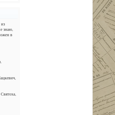
 из
е знаю,
ложен в
.
Мацкевич,
 Святоха,