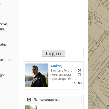
.
зько,
ич,
зёла,
Log in
лесник,
Andzej
Записи в блоге:
51
дук,
Комментарии:
171
Просмотры блога:
15.008
Лента прокрутки