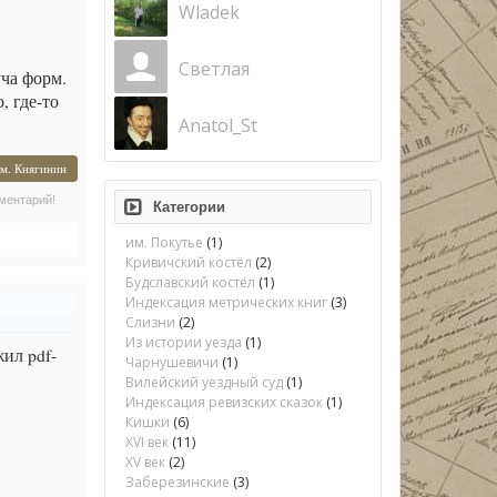
Wladek
Светлая
уча форм.
, где-то
Anatol_St
м. Княгинин
ментарий!
Категории
им. Покутье
(1)
Кривичский костёл
(2)
Будславский костёл
(1)
Индексация метрических книг
(3)
Слизни
(2)
Из истории уезда
(1)
ил pdf-
Чарнушевичи
(1)
Вилейский уездный суд
(1)
Индексация ревизских сказок
(1)
Кишки
(6)
XVI век
(11)
XV век
(2)
Заберезинские
(3)