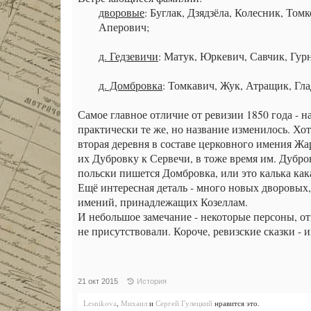
дворовые
: Буглак, Дзядзёла, Колесник, То
Аперович;​
д. Гедзевичи
: Матук, Юркевич, Савчик, Гур
д. Домбровка
: Томкавич, Жук, Атращик, Гл
Самое главное отличие от ревизии 1850 года - 
практически те же, но название изменилось. Хо
вторая деревня в составе церковного имения Ж
их Дубровку к Сервечи, в тоже время им. Дубро
польски пишется Домбровка, или это калька как
Ещё интересная деталь - много новых дворовых,
имений, принадлежащих Козеллам.
И небольшое замечание - некоторые персоны, от
не присутствовали. Короче, ревизские сказки - 
21 окт 2015
История
Lesnikova
,
Михаил
и
Сергей Гулецкий
нравится это.