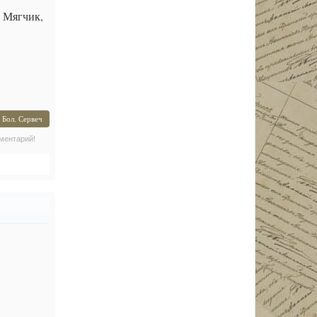
, Мягчик,
 Бол. Сервеч
ментарий!