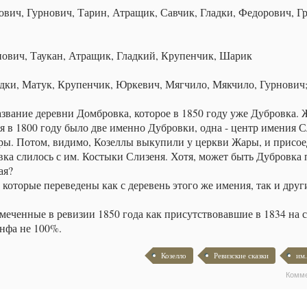
мкович, Гурнович, Тарин, Атращик, Савчик, Гладки, Федорович, Г
нович, Таукан, Атращик, Гладкий, Крупенчик, Шарик​
адки, Матук, Крупенчик, Юркевич, Мягчило, Мякчило, Гурнович;
название деревни Домбровка, которое в 1850 году уже Дубровка.
тя в 1800 году было две именно Дубровки, одна - центр имения С
ары. Потом, видимо, Козеллы выкупили у церкви Жары, и присо
вка слилось с им. Костыки Слизеня. Хотя, может быть Дубровка 
ая?
 которые переведены как с деревень этого же имения, так и друг
меченные в ревизии 1850 года как присутствовавшие в 1834 на 
инфа не 100%.
Козелло
Ревизские сказки
им.
Комм