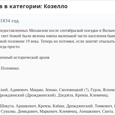
 в категории: Козелло
1834 год.
редоставленных Михаилом после сентябрьской поездки в Вильно
на свет божий были явлены имена маленькой части населения бы
вой половине 19 века. Теперь их потомки, если захотят отыскать
огда просто.
венный исторический архив
 Половики.
кий, Адамович, Мацько, Зенько, Сколовицкий (?), Гурла, Ясинко
Дрождзинский (Дрожджинский), Дзедзёла, Кремза, Клемячиц;
Шакута, Арашкевич, Кремза, Кабаш, Дрождзинский, Томкович,
, Сувалко, Демидович, Маркевич, Клемячиц, Анишкевич, Свита, 