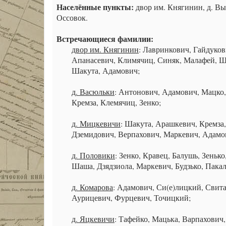
Населённые пункты:
двор им. Княгинин, д. Выс
Оссовок.
Встречающиеся фамилии:
двор им. Княгинин
: Лавринкович, Гайдуко
Апанасевич, Климячиц, Синяк, Малафей, Ш
Шакута, Адамович;
д. Васюльки
: Антонович, Адамович, Мацко,
Кремза, Клемячиц, Зенко;
д. Мицкевичи
: Шакута, Арашкевич, Кремза
Дземидович, Верпахович, Маркевич, Адамов
д. Половики
: Зенко, Кравец, Балушь, Зень
Шаша, Дзядзиола, Маркевич, Будзько, Пака
д. Комарова
: Адамович, Си(е)лицкий, Свита
Аурицевич, Фурцевич, Точицкий;
д. Яцкевичи
: Тафейко, Мацька, Варпахович, 