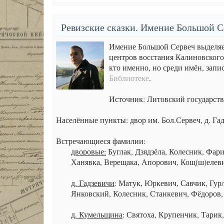
Ревизские сказки. Имение Большой Се
Имение Большой Сервеч выделяет
центров восстания Калиновского
кто именно, но среди имён, запи
Библиотеке
.
Источник: Литовский государст
Населённые пункты: двор им. Бол.Сервеч, д. Гад
Встречающиеся фамилии:
дворовые:
Буглак, Дзядзёла, Колесник, Фар
Ханявка, Верещака, Апорович, Кощ(ш)елеви
д. Гадзевичи
: Матук, Юркевич, Савчик, Гур
Янковский, Колесник, Станкевич, Фёдоров, 
д. Кумельщина
: Святоха, Крупенчик, Тарик