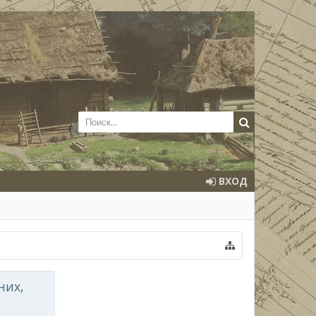
ВХОД
них,