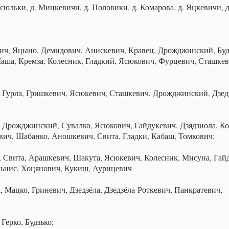
юльки, д. Мицкевичи, д. Половики, д. Комарова, д. Яцкевичи, д
вич, Яцыно, Демидович, Анискевич, Кравец, Дрожджинский, Буд
аша, Кремза, Колесник, Гладкий, Ясюкович, Фурцевич, Сташкев
 Гурла, Гришкевич, Ясюкевич, Сташкевич, Дрожджинский, Дзед
, Дрожджинский, Сувалко, Ясюкович, Гайдукевич, Дзядзиола, Ко
ич, Шабанко, Аношкевич, Свита, Гладки, Кабаш, Томкович;
ко, Свита, Арашкевич, Шакута, Ясюкевич, Колесник, Мисуна, Гай
льнис, Хоцянович, Кукиш, Аурицевич
, Мацко, Гриневич, Дзедзёла, Дзедзёла-Роткевич, Панкратевич,
Герко, Будзько;