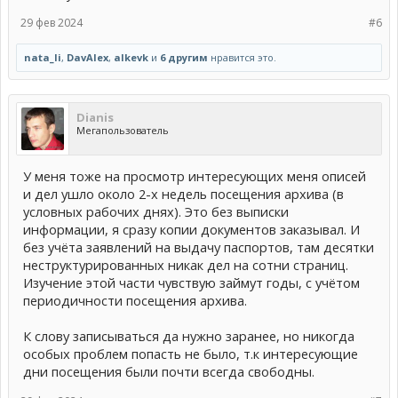
относительно короткое время сделать эту работу. Нужно
только организовать площадку, куда будут добавлять
29 фев 2024
#6
информацию волонтеры, например, таблицу Exel, и следить
за распределением новых дел для просмотра. Из дела
nata_li
,
DavAlex
,
alkevk
и
6 другим
нравится это.
выписывать № страницы, ФИО, местность.
Нужен модератор для этой работы, желательно, кто-то из
местных. Или хотя бы тот, кто сможет создать такую
платформу и поможет волонтерам, если таковые откликнутся,
вносить туда информацию.
Dianis
Мегапользователь
У меня тоже на просмотр интересующих меня описей
и дел ушло около 2-х недель посещения архива (в
условных рабочих днях). Это без выписки
информации, я сразу копии документов заказывал. И
без учёта заявлений на выдачу паспортов, там десятки
неструктурированных никак дел на сотни страниц.
Изучение этой части чувствую займут годы, с учётом
периодичности посещения архива.
К слову записываться да нужно заранее, но никогда
особых проблем попасть не было, т.к интересующие
дни посещения были почти всегда свободны.