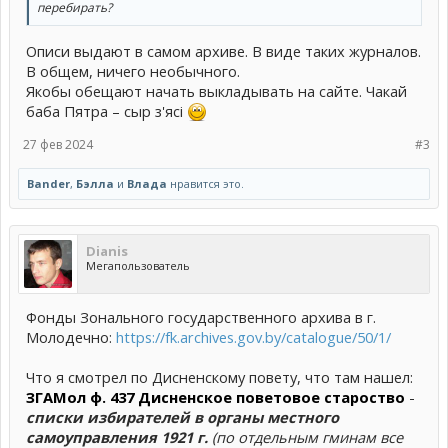
перебирать?
Описи выдают в самом архиве. В виде таких журналов.
В общем, ничего необычного.
Якобы обещают начать выкладывать на сайте. Чакай
баба Пятра – сыр з'ясi
27 фев 2024
#3
Bander
,
Бэлла
и
Влада
нравится это.
Dianis
Мегапользователь
Фонды Зонального государственного архива в г.
Молодечно:
https://fk.archives.gov.by/catalogue/50/1/
Что я смотрел по Дисненскому повету, что там нашел:
ЗГАМол ф. 437 Дисненское поветовое староство
-
списки избирателей в органы местного
самоуправления 1921 г.
(по отдельным гминам все