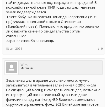
найти документальные подтверждения передачи? В
похозяйственной книге 1949 года сам факт наличия
земли подтверждается.
Также бабушка Киселевич Зинаида Георгиевна (1931
г.р.) училась в сельской школе в Осиповичах
(Вилейский повет). Понимаю, что вряд ли, но реально
ли отыскать какие-то свидетельства с этим
связанные?
Заранее спасибо за помощь
18 сен 2024
#19
Wiłk
Местный
Земельных дел в архиве довольно много, нужно
записываться в читальный зал (начиная с 20го числа
на следующий месяц) и смотреть описи дел, возможно
интересующий вас населенный пункт или даже
фамилии попадутся. Фонд 439 Виленское земельное
окружное управление, фонд 262 Вилейское павятовое