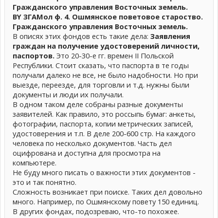
Гражданского управления Восточных земель.
BY ЗГАМол ф. 4. Ошмянское поветовое староство.
Гражданского управления Восточных земель.
В описях этих фондов есть такие дела:
Заявления
граждан на получение удостоверений личности,
паспортов.
Это 20-30-е гг. времен II Польской
Республики. Стоит сказать, что паспорта в те годы
получали далеко не все, не было надобности. Но при
выезде, переезде, для торговли и т.д. нужны были
документы и люди их получали.
В одном таком деле собраны разные документы
заявителей. Как правило, это россыпь бумаг: анкеты,
фотографии, паспорта, копии метрических записей,
удостоверения и т.п. В деле 200-600 стр. На каждого
человека по несколько документов. Часть дел
оцифрована и доступна для просмотра на
компьютере.
Не буду много писать о важности этих документов -
это и так понятно.
Сложность возникает при поиске. Таких дел довольно
много. Например, по Ошмянскому повету 150 единиц.
В других фондах, подозреваю, что-то похожее.