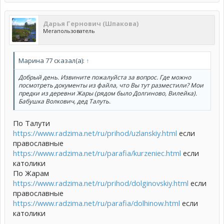
Дарья Гернович (Шпакова)
Мегапользователь
Марина 77 сказал(а):
↑
Добрый день. Извините пожалуйста за вопрос. Где можно
посмотреть документы из файла, что Вы тут разместили? Мои
предки из деревни Жары (рядом было Долгиново, Вилейка).
Бабушка Волкович, дед Талуть.
По Талути
https://www.radzima.net/ru/prihod/uzlanskiy.html
если
православные
https://www.radzima.net/ru/parafia/kurzeniec.html
если
католики
По Жарам
https://www.radzima.net/ru/prihod/dolginovskiy.html
если
православные
https://www.radzima.net/ru/parafia/dolhinow.html
если
католики