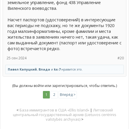
земельное управление, фонд 438 Управление
Виленского воеводства.
Насчет паспортов (удостоверений) в интересующие
вас периоды не подскажу, но те же документы 1920
года малоинформативны, кроме фамилии и места
жительства в заявлениях ничего нет, такая удача, как
сам выданный документ (паспорт или удостоверение с
фото) встречается редко.
25 сен 2024
#20
Павел Капуцкий
,
Влада
и
kx-7
нравится это.
(Вы должны войти или зарегистрироваться, чтобы ответить.)
1
2
Вперёд >
<
База иммигрантов в США «Ellis Island»
|
Литовский
центральный государственный архив (Lietuvos centrinis
valstybės archyvas)
>