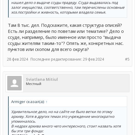
нашел дело о выдаче ссуды прадеду. Ссуда выдавалась под
залог имущества, соответственно, там перечислены основные
хоз.постройки и живность, которыми владела семья.
Там 8 тыс. дел. Подскажите, какая структура описей?
Есть ли разделение по поветам или тематике? Дело о
ссуде, например, было именное или просто "выдача
ссуды жителям таким-то"? Опять же, конкретных нас.
пунктов или скопом для всего округа?
28 фев 2024
Последнее редактирование:
29 фев 2024
#5
Sviatlana Mitiul
Местный
Armiger сказал(а):
↑
Удивительное дело, но на сайте не было ветки по этому
архиву. Хотя в других темах это учреждение многократно
упоминалось.
В недрах архива много чего интересного, стоит назвать хотя
бы эти три фонда: