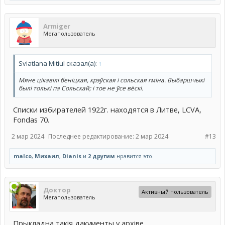
Armiger
Мегапользователь
Sviatlana Mitiul сказал(а):
↑
Мяне цікавілі беніцкая, крэўская і сольская гміна. Выбаршчыкі
былі толькі па Сольскай; і тое не ўсе вёскі.
Списки избирателей 1922г. находятся в Литве, LCVA,
Fondas 70.
2 мар 2024
Последнее редактирование:
2 мар 2024
#13
malco
,
Михаил
,
Dianis
и
2 другим
нравится это.
Доктор
Активный пользователь
Мегапользователь
Прыкладна такiя дакументы у архiве..