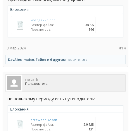
Вложения:
молодечно.doc
Размер файла:
38 КБ
Просмотров:
146
3 мар 2024
#14
DavAlex
,
malco
,
Гайко
и
6 другим
нравится это.
nata_li
Пользователь
по польскому периоду есть путеводитель:
Вложения:
przewodnik2.pdf
Размер файла:
2,9 МБ
Просмотров:
131