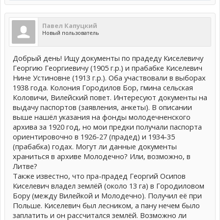
Павел Капуцкий
Новый пользователь
Добрый день! Ищу документы по прадеду Киселевичу
Георгию Георгиевичу (1905 г.р.) и прабабке Киселевич
Нине Устиновне (1913 г.р.). Оба участвовали в выборах
1938 года. Колония Городилов Бор, гмина сельская
Коловичи, Вилейский повет. Интересуют документы на
выдачу паспортов (заявления, анкеты). В описании
выше нашёл указания на фонды молодечненского
архива за 1920 год, но мои предки получали паспорта
ориентировочно в 1926-27 (прадед) и 1934-35
(прабабка) годах. Могут ли данные документы
храниться в архиве Молодечно? Или, возможно, в
Литве?
Также известно, что пра-прадед Георгий Осипов
Киселевич владел землёй (около 13 га) в Городиловом
Бору (между Вилейкой и Молодечно). Получил её при
Польше. Киселевич был лесником, а пану нечем было
заплатить и он рассчитался землёй. Возможно ли