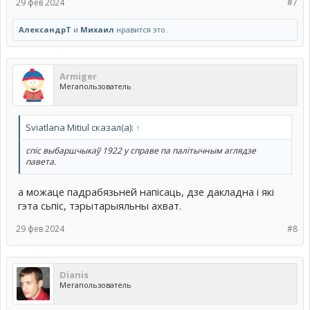
29 фев 2024
#7
АлександрТ
и
Михаил
нравится это.
Armiger
Мегапользователь
Sviatlana Mitiul сказал(а):
↑
спіс выбаршчыкаў 1922 у справе па палітычным аглядзе
павета.
а можаце падрабязьней напiсаць, дзе дакладна i якi
гэта сьпiс, тэрытарыяльны ахват.
29 фев 2024
#8
Dianis
Мегапользователь