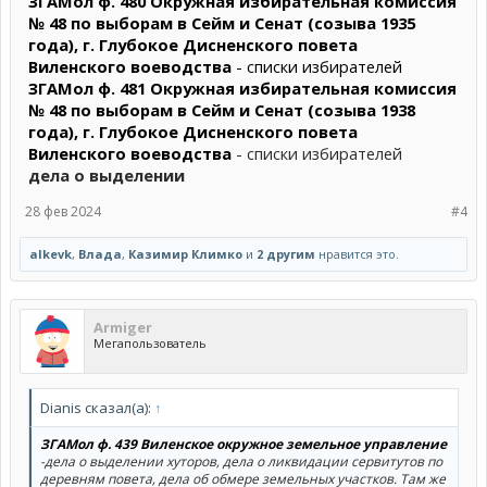
ЗГАМол ф. 480 Окружная избирательная комиссия
№ 48 по выб
орам в Сейм и Сенат (созыва 1935
года), г. Глубокое Дисненского повета
Виленского воеводства
- списки избирателей
ЗГАМол ф. 481 Окружная избирательная комиссия
№ 48 по выборам в Сейм и Сенат (созыва 1938
года), г. Глубокое Дисненского повета
Виленского воеводства
- списки избирателей
дела о выделении
28 фев 2024
#4
alkevk
,
Влада
,
Казимир Климко
и
2 другим
нравится это.
Armiger
Мегапользователь
Dianis сказал(а):
↑
ЗГАМол ф. 439 Виленское окружное земельное управление
-дела о выделении хуторов, дела о ликвидации сервитутов по
деревням повета, дела об обмере земельных участков. Там же