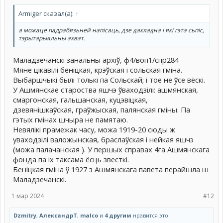
Armiger сказал(а):
↑
а можаце падрабязьней напiсаць, дзе дакладна i якi гэта сьпiс,
тэрытарыяльны ахват.
Маладзечанскі занальны архіў, ф4/воп1/спр284
Мяне цікавілі беніцкая, крэўская і сольская гміна.
Выбаршчыкі былі толькі па Сольскай; і тое не ўсе вёскі.
У Ашмянскае староства яшчэ ўваходзілі: ашмянская,
смаргонская, гальшанская, куцэвіцкая,
дзевянішкаўская, граўжыская, палянская гміны. Па
гэтых гмінах шчыра не памятаю.
Невялікі прамежак часу, можа 1919-20 сюды ж
уваходзілі валожынская, браслаўская і нейкая яшчэ
(можа палачанская ). У першых справах 4га Ашмянскага
фонда па іх таксама ёсць звесткі.
Беніцкая гміна ў 1927 з Ашмянскага павета перайшла ш
Маладзечанскі.
1 мар 2024
#12
Dzmitry
,
АлександрТ
,
malco
и
4 другим
нравится это.