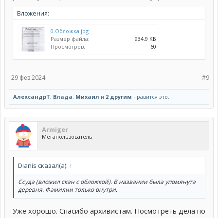
Вложения:
0.Обложка.jpg
Размер файла:
934,9 КБ
Просмотров:
60
29 фев 2024
#9
АлександрТ
,
Влада
,
Михаил
и
2 другим
нравится это.
Armiger
Мегапользователь
Dianis сказал(а):
↑
Ссуда (вложил скан с обложкой). В названии была упомянута
деревня. Фамилии только внутри.
Уже хорошо. Спасибо архивистам. Посмотреть дела по