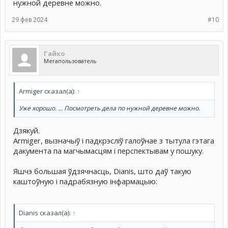
нужной деревне можно.
29 фев 2024
#10
Гайко
Мегапользователь
Armiger сказал(а):
↑
Уже хорошо. ... Посмотреть дела по нужной деревне можно.
Дзякуй.
Armiger, вызначыў і падкрэсліў галоўнае з тытула гэтага
дакумента па магчымасцям і перспектывам у пошуку.
Яшчэ большая ўдзячнасць, Dianis, што даў такую
каштоўную і падрабязную інфармацыю:
Dianis сказал(а):
↑