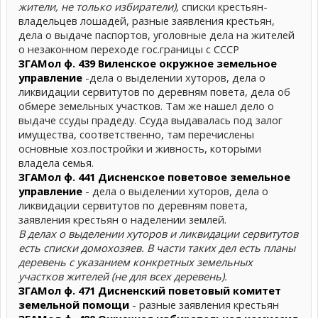
жители, не только избиратели),
списки крестьян-
владельцев лошадей, разные заявления крестьян,
дела о выдаче паспортов, уголовные дела на жителей
о незаконном переходе гос.границы с СССР
ЗГАМол ф. 439 Виленское окружное земельное
управление
-дела о выделении хуторов, дела о
ликвидации сервитутов по деревням повета, дела об
обмере земельных участков. Там же нашел дело о
выдаче ссуды прадеду. Ссуда выдавалась под залог
имущества, соответственно, там перечислены
основные хоз.постройки и живность, которыми
владела семья.
ЗГАМол ф. 441 Дисненское поветовое земельное
управление
- дела о выделении хуторов, дела о
ликвидации сервитутов по деревням повета,
заявления крестьян о наделении землей.
В делах о выделении хуторов и ликвидации сервитутов
есть списки домохозяев. В части таких дел есть планы
деревень с указанием конкретных земельных
участков жителей (не для всех деревень).
ЗГАМол ф. 471 Дисненский поветовый комитет
земельной помощи
- разные заявления крестьян