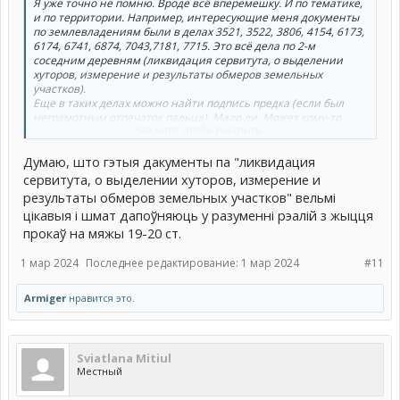
Я уже точно не помню. Вроде всё вперемешку. И по тематике,
и по территории. Например, интересующие меня документы
по землевладениям были в делах 3521, 3522, 3806, 4154, 6173,
6174, 6741, 6874, 7043,7181, 7715. Это всё дела по 2-м
соседним деревням (ликвидация сервитута, о выделении
хуторов, измерение и результаты обмеров земельных
участков).
Еще в таких делах можно найти подпись предка (если был
неграмотным отпечаток пальца). Мало ли. Может кому-то
Нажмите, чтобы раскрыть...
тоже будет полезно.
По моим выпискам после 1882 дела, все дела связаны с
Думаю, што гэтыя дакументы па "ликвидация
землей. До этого по прочей тематике.
Ссуда (вложил скан с обложкой). В названии была упомянута
сервитута, о выделении хуторов, измерение и
деревня. Фамилии только внутри.
результаты обмеров земельных участков" вельмі
цікавыя і шмат дапоўняюць у разуменні рэалій з жыцця
прокаў на мяжы 19-20 ст.
1 мар 2024
Последнее редактирование:
1 мар 2024
#11
Armiger
нравится это.
Sviatlana Mitiul
Местный