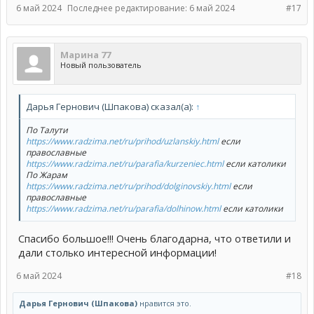
6 май 2024
Последнее редактирование:
6 май 2024
#17
Марина 77
Новый пользователь
Дарья Гернович (Шпакова) сказал(а):
↑
По Талути
https://www.radzima.net/ru/prihod/uzlanskiy.html
если
православные
https://www.radzima.net/ru/parafia/kurzeniec.html
если католики
По Жарам
https://www.radzima.net/ru/prihod/dolginovskiy.html
если
православные
https://www.radzima.net/ru/parafia/dolhinow.html
если католики
Спасибо большое!!! Очень благодарна, что ответили и
дали столько интересной информации!
6 май 2024
#18
Дарья Гернович (Шпакова)
нравится это.