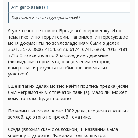
Armiger сказал(а):
↑
Подскажите, какая структура описей?
Я уже точно не помню. Вроде всё вперемешку. И по
тематике, и по территории. Например, интересующие
меня документы по землевладениям были в делах
3521, 3522, 3806, 4154, 6173, 6174, 6741, 6874, 7043,7181,
7715. Это всё дела по 2-м соседним деревням
(ликвидация сервитута, о выделении хуторов,
измерение и результаты обмеров земельных
участков).
Еще в таких делах можно найти подпись предка (если
был неграмотным отпечаток пальца). Мало ли. Может
кому-то тоже будет полезно.
По моим выпискам после 1882 дела, все дела связаны с
землей. До этого по прочей тематике.
Ссуда (вложил скан с обложкой). В названии была
упомянута деревня. Фамилии только внутри.