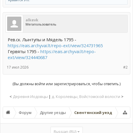
alkevk
Мегапользователь
Рев.ск. Лынтупы и Мядель 1795 -
https://eais.archyvai.lt/repo-ext/view/324731965
Гервяты 1795 -
https://eais.archyvai.lt/repo-
ext/view/324440687
17 июл 2026
#2
(Вы должны войти или зарегистрироваться, чтобы ответить.)
<
Деревня Иодовцы
|
д. Королевцы, Войстомской волости
>
Форум
Другие уезды
Свентянский уезд
Russian (RU)