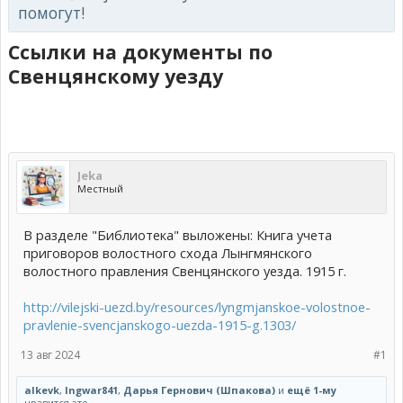
помогут!
Ссылки на документы по
Свенцянскому уезду
Jeka
Местный
В разделе "Библиотека" выложены: Книга учета
приговоров волостного схода Лынгмянского
волостного правления Свенцянского уезда. 1915 г.
http://vilejski-uezd.by/resources/lyngmjanskoe-volostnoe-
pravlenie-svencjanskogo-uezda-1915-g.1303/
13 авг 2024
#1
alkevk
,
Ingwar841
,
Дарья Гернович (Шпакова)
и
ещё 1-му
нравится это.