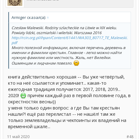
Armiger сказал(а):
↑
Czesław Malewski. Rodziny szlacheckie na Litwie w XIX wieku.
Powiaty lidzki, oszmiański i wileński. Warszawa 2016
http://rcin.org.pl/ihpan/Content/61441/WA303_80717_TE_Malewski.
pdf
Много полезной информации, включая перечень деревень в
имении и фамилии крестьян. Главное - легко можно найти
нужную фамилию или местность. Жаль, нет Вилейки.
Ошмянцам и лидчанам повезло.
книга действительно хорошая -- Вы уже четвёртый,
кто на неё ссылается и упоминает... какая-то
ежегодная традиция получается: 2017, 2018, 2019...
2020!
причём каждый раз в первой половине года, в
окрестностях весны))
у меня только один вопрос: а где Вы там крестьян
нашли?! ещё раз перелистал -- не нашёл! там же
только землевладельцы и чекпоинты их владений на
временной шкале...
11 май 2020
#48