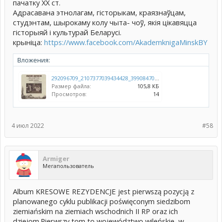
пачатку XX ст.
Адрасавана этнолагам, гісторыкам, краязнаўцам,
студэнтам, шырокаму колу чыта- чоў, якія цікавяцца
гісторыяй і культурай Беларусі.
крынiца:
https://www.facebook.com/AkademknigaMinskBY
Вложения:
292096709_2107377039434428_3990847032733546481_n.jpg
Размер файла:
105,8 КБ
Просмотров:
14
4 июл 2022
#58
Armiger
Мегапользователь
Album KRESOWE REZYDENCJE jest pierwszą pozycją z
planowanego cyklu publikacji poświęconym siedzibom
ziemiańskim na ziemiach wschodnich II RP oraz ich
dziejom.Pierwszy tom to województwo wileńskie, w