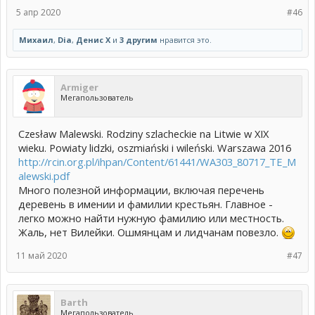
5 апр 2020
#46
Михаил
,
Dia
,
Денис Х
и
3 другим
нравится это.
Armiger
Мегапользователь
Czesław Malewski. Rodziny szlacheckie na Litwie w XIX
wieku. Powiaty lidzki, oszmiański i wileński. Warszawa 2016
http://rcin.org.pl/ihpan/Content/61441/WA303_80717_TE_M
alewski.pdf
Много полезной информации, включая перечень
деревень в имении и фамилии крестьян. Главное -
легко можно найти нужную фамилию или местность.
Жаль, нет Вилейки. Ошмянцам и лидчанам повезло.
11 май 2020
#47
Barth
Мегапользователь