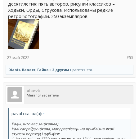
десятилетия: пять авторов, рисунки классиков –
Ходьки, Орды, Струкова. Использованы редкие
ретрофотографии. 250 экземпляров.
27 май 2022
#55
Dianis
,
Bander
,
Гайко
и
3 другим
нравится это.
alkevk
Мегапользователь
paval сказал(а):
↑
Рады, што вас зацікавіла)
Калі сапраўды цікава, магу распісаць на прыблізна якой
ступені пераход і адбыўся:
1. Хадзінскі - на 1789 яшчэ зямяне, на 1811 - ужо запісаныя як