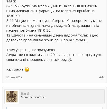
тая ж.
6-7 Грыбоўскі, Манкевіч - у мяне на сёньняшні дзень
няма дакладнай інфармацыі па іх пасьля прыблізна
1830-40.
8-11 Мацяевіч, Маліноўскі, Язерскі, Касьпяровіч - у мяне
на сёньняшні дзень няма дакладнай інфармацыі па іх
пасьля прыблізна 1810-30.
12 Шэлюта - на сёньняшні дзень вядома толькі адно
дзявочае прозьвішча жонкі прыблізна 1760-80.
Таму ў прынцыпе зразумела.
Акурат лепш вядомыя на 20 ст. тыя, што паходзіў з ужо
сялянскіх ці спрадвек сялянскіх родаў.
Калі ласка
30 сен 2019
#44
Barth
Мегапользователь