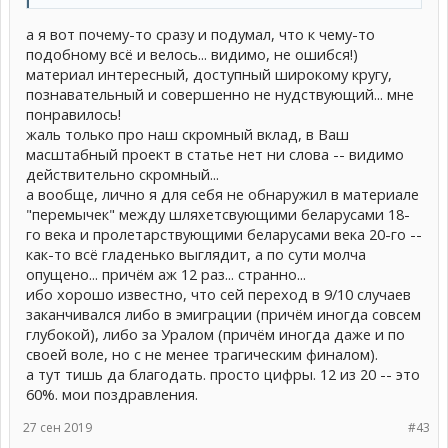
а я вот почему-то сразу и подумал, что к чему-то
подобному всё и велось... видимо, не ошибся!)
материал интересный, доступный широкому кругу,
познавательный и совершенно не нудствующий... мне
понравилось!
жаль только про наш скромный вклад, в Ваш
масштабный проект в статье нет ни слова -- видимо
действительно скромный...
а вообще, лично я для себя не обнаружил в материале
"перемычек" между шляхетсвующими беларусами 18-
го века и пролетарствующими беларусами века 20-го --
как-то всё гладенько выглядит, а по сути молча
опущено... причём аж 12 раз... странно...
ибо хорошо известно, что сей переход в 9/10 случаев
заканчивался либо в эмиграции (причём иногда совсем
глубокой), либо за Уралом (причём иногда даже и по
своей воле, но с не менее трагическим финалом).
а тут тишь да благодать. просто цифры. 12 из 20 -- это
60%. мои поздравления.
27 сен 2019
#43