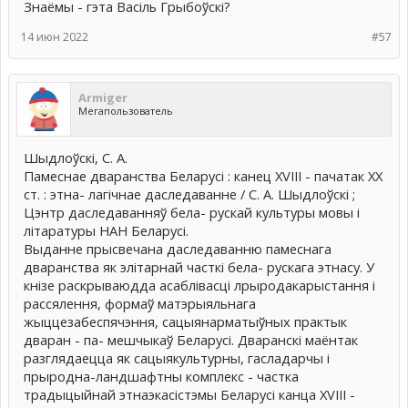
Знаёмы - гэта Васіль Грыбоўскі?
14 июн 2022
#57
Armiger
Мегапользователь
Шыдлоўскі, С. А.
Памеснае дваранства Беларусі : канец XVIII - пачатак XX
ст. : этна- лагічнае даследаванне / С. А. Шыдлоўскі ;
Цэнтр даследаванняў бела- рускай культуры мовы і
літаратуры НАН Беларусі.
Выданне прысвечана даследаванню памеснага
дваранства як элітарнай часткі бела- рускага этнасу. У
кнізе раскрываюдда асаблівасці лрыродакарыстання і
рассялення, формаў матэрыяльнага
жыццезабеспячэння, сацыянарматыўных практык
дваран - па- мешчыкаў Беларусі. Дваранскі маёнтак
разглядаецца як сацыякультурны, гасладарчы і
прыродна-ландшафтны комплекс - частка
традыцыйнай этнаэкасістэмы Беларусі канца XVIII -