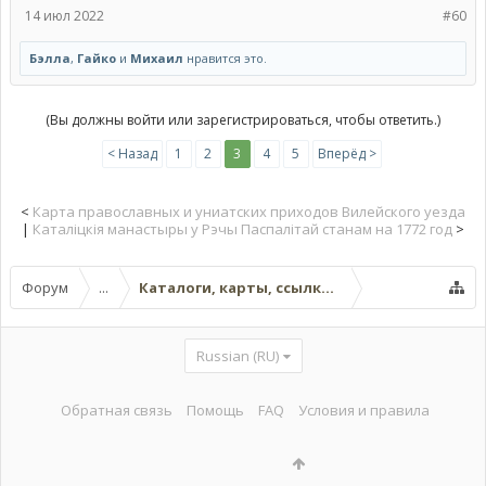
14 июл 2022
#60
Бэлла
,
Гайко
и
Михаил
нравится это.
(Вы должны войти или зарегистрироваться, чтобы ответить.)
< Назад
1
2
3
4
5
Вперёд >
<
Карта православных и униатских приходов Вилейского уезда
|
Каталіцкія манастыры у Рэчы Паспалітай станам на 1772 год
>
Форум
...
Каталоги, карты, ссылки на другие вебресур
Russian (RU)
Обратная связь
Помощь
FAQ
Условия и правила