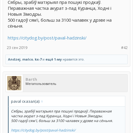
Сябры, зрабіў матэрыял пра пошукі продкаў.
Пераважная частка акурат з-пад Куранца, Ходні і
Новыя Зімодры.
500 гадоў сям'і, больш за 3100 чалавек у дрэве на
сёньня.
https://citydog.by/post/paval-hadzinski/
23 сен 2019
#42
Andzej
,
malco
,
kx-7
и
ещё 1-му
нравится это.
Barth
Мегапользователь
paval сказал(а):
↑
Сябры, зрабіў матэрыял пра пошукі продкаў. Пераважная
частка акурат з-пад Куранца, Ходні і Новыя Зімодры.
500 гадоў сям'і, больш за 3100 чалавек у дрэве на сёньня.
https://citydog.by/post/paval-hadzinski/