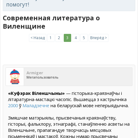
помогут!
Современная литература о
Виленщине
< Назад
1
2
3
4
5
Вперёд >
Armiger
Мегапользователь
«Куфэрак Віленшчыны»
— гісторыка-краязнаўчы і
літаратурна-мастацкі часопіс. Вьшаецца з кастрычніка
2000
ў
Маладзечне
на беларускай мове неперыядычна.
Змяшчае матэрыялы, прысвечаныя краязнаўству,
гісторыі, фальклору, этнаграфіі, станаўленню асветы на
Віленшчыне, прапагандуе творчасць мясцовых
пісьменнікаў і мастакоў. Кожны нумар прысвечаны