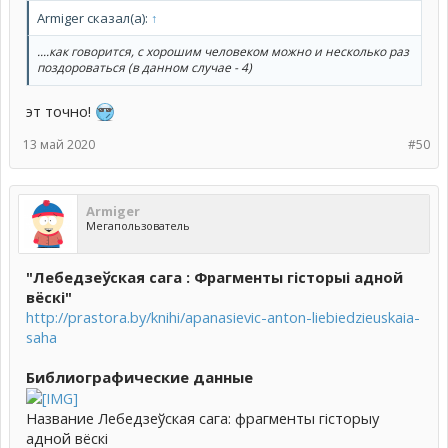
Armiger сказал(а):
↑
....как говорится, с хорошим человеком можно и несколько раз
поздороваться (в данном случае - 4)
эт точно!
13 май 2020
#50
Armiger
Мегапользователь
"Лебедзеўская сага : Фрагменты гісторыі адной
вёскі"
http://prastora.by/knihi/apanasievic-anton-liebiedzieuskaia-
saha
Библиографические данные
Название Лебедзеўская сага: фрагменты гісторыу
адной вёскі