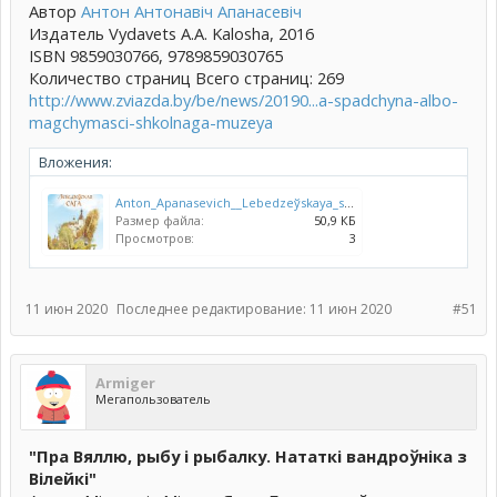
Автор
Антон Антонавіч Апанасевіч
Издатель Vydavets A.A. Kalosha, 2016
ISBN 9859030766, 9789859030765
Количество страниц Всего страниц: 269
http://www.zviazda.by/be/news/20190...a-spadchyna-albo-
magchymasci-shkolnaga-muzeya
Вложения:
Anton_Apanasevich__Lebedzeўskaya_saga__Fragmenty_gistoryi_adnoj_vjoski.jpeg
Размер файла:
50,9 КБ
Просмотров:
3
11 июн 2020
Последнее редактирование:
11 июн 2020
#51
Armiger
Мегапользователь
"Пра Вяллю, рыбу і рыбалку. Нататкі вандроўніка з
Вілейкі"