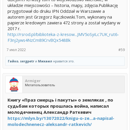
układzie miejscowości – historia, mapy, zdjęcia.Publikację
przygotował do druku IPN Oddział w Warszawie a
autorem jest Grzegorz Rączkowski.Tom, wykonany na
papierze kredowym zawiera 472 strony a został wydany w
2017 r.
http://rsrod.pl/biblioteka-z-kresow...JMV5oSyiLc7UK_rut6-
F3nj2yws4NzCm89CrvBQx548Bk
7 июл 2022
#59
Гайко
,
sergpetr
и
Михаил
нравится это.
Armiger
Мегапользователь
Книгу «Праз смерць і пакуты» о земляках , по
судьбам которых прошлась война, написал
молодечненец Александр Раткевич
https://mlyn.by/13072022/knigu-o-ze...a-napisal-
molodechnenecz-aleksandr-ratkevich/