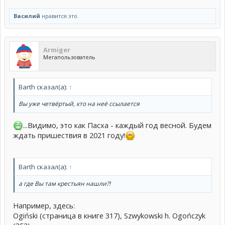
Василий
нравится это.
Armiger
Мегапользователь
Barth сказал(а):
↑
Вы уже четвёртый, кто на неё ссылается
...Видимо, это как Пасха - каждый год весной. Будем
ждать пришествия в 2021 году!
Barth сказал(а):
↑
а где Вы там крестьян нашли?!
Например, здесь:
Ogiński (страница в книге 317), Szwykowski h. Ogończyk