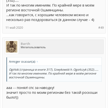
(352)......
И так по многим имениям. По крайней мере в моём
регионе восточной Ошмянщины.
....как говорится, с хорошим человеком можно и
несколько раз поздороваться (в данном случае - 4)
11 май 2020
#49
Barth
Мегапользователь
Armiger сказал(а):
↑
Ogiński (страница в книге 317), Szwykowski h. Ogończyk (352)......
И так по многим имениям. По крайней мере в моём регионе
восточной Ошмянщины.
ааа -- понял! спс за наводку!
значит просто по моим регионам без такой роскоши
было!))