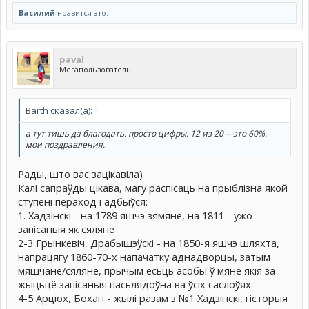
Василий
нравится это.
paval
Мегапользователь
Barth сказал(а):
↑
а тут тишь да благодать. просто цифры. 12 из 20 -- это 60%.
мои поздравления.
Рады, што вас зацікавіла)
Калі сапраўды цікава, магу распісаць на прыблізна якой
ступені пераход і адбыўся:
1. Хадзінскі - на 1789 яшчэ зямяне, на 1811 - ужо
запісаныя як сяляне
2-3 Грынкевіч, Драбышэўскі - на 1850-я яшчэ шляхта,
напрацягу 1860-70-х напачатку аднадворцы, затым
мяшчане/сяляне, прычым ёсьць асобы ў мяне якія за
жыцьцё запісаныя пасьлядоўна ва ўсіх саслоўях.
4-5 Арцюх, Бохан - жылі разам з №1 Хадзінскі, гісторыя