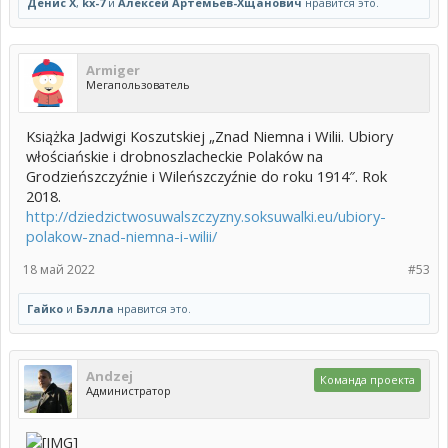
Денис Х
,
kx-7
и
Алексей Артемьев-Хщанович
нравится это.
Armiger
Мегапользователь
Książka Jadwigi Koszutskiej „Znad Niemna i Wilii. Ubiory
włościańskie i drobnoszlacheckie Polaków na
Grodzieńszczyźnie i Wileńszczyźnie do roku 1914″. Rok
2018.
http://dziedzictwosuwalszczyzny.soksuwalki.eu/ubiory-
polakow-znad-niemna-i-wilii/
18 май 2022
#53
Гайко
и
Бэлла
нравится это.
Andzej
Команда проекта
Администратор