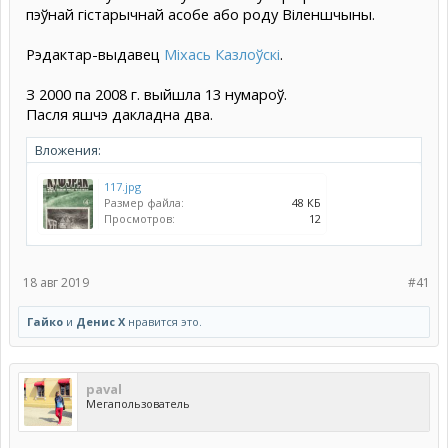
пэўнай гістарычнай асобе або роду Віленшчыны.
Рэдактар-выдавец
Міхась Казлоўскі
.
З 2000 па 2008 г. выйшла 13 нумароў.
Пасля яшчэ дакладна два.
Вложения:
117.jpg
Размер файла:
48 КБ
Просмотров:
12
18 авг 2019
#41
Гайко
и
Денис Х
нравится это.
paval
Мегапользователь