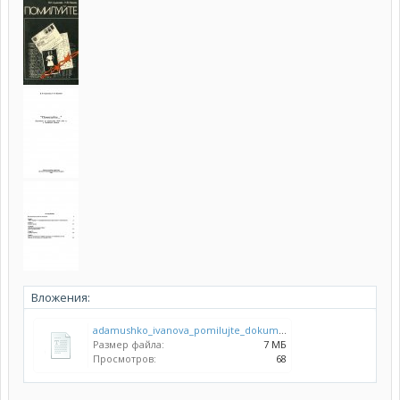
Вложения:
adamushko_ivanova_pomilujte_dokumenty_po_repressiyam_v_vilejskoj_oblasti_1992__ocr.pdf
Размер файла:
7 МБ
Просмотров:
68