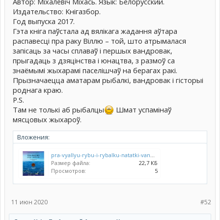
Автор: Міхалевіч Міхась. Язык: Белорусский.
Издательство: Кнігазбор.
Год выпуска 2017.
Гэта кніга паўстала ад вялікага жадання аўтара
распавесці пра раку Віллю – той, што атрымалася
запісаць за часы сплаваў і першых вандровак,
прыгадаць з дзяцінства і юнацтва, з размоў са
знаёмымі жыхарамі паселішчаў на берагах ракі.
Прызначаецца аматарам рыбалкі, вандровак і гісторыі
роднага краю.
P.S.
Там не толькі аб рыбалцы
Шмат успамінаў
мясцовых жыхароў.
Вложения:
pra-vyallyu-rybu-i-rybalku-natatki-vandronika-z-vilejki.jpg
Размер файла:
22,7 КБ
Просмотров:
5
11 июн 2020
#52