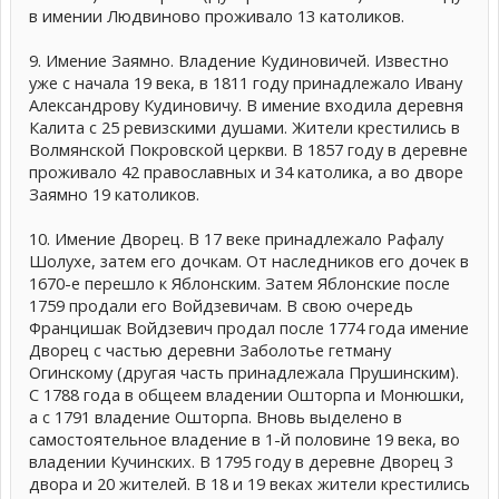
в имении Людвиново проживало 13 католиков.
9. Имение Заямно. Владение Кудиновичей. Известно
уже с начала 19 века, в 1811 году принадлежало Ивану
Александрову Кудиновичу. В имение входила деревня
Калита с 25 ревизскими душами. Жители крестились в
Волмянской Покровской церкви. В 1857 году в деревне
проживало 42 православных и 34 католика, а во дворе
Заямно 19 католиков.
10. Имение Дворец. В 17 веке принадлежало Рафалу
Шолухе, затем его дочкам. От наследников его дочек в
1670-е перешло к Яблонским. Затем Яблонские после
1759 продали его Войдзевичам. В свою очередь
Францишак Войдзевич продал после 1774 года имение
Дворец с частью деревни Заболотье гетману
Огинскому (другая часть принадлежала Прушинским).
С 1788 года в общеем владении Ошторпа и Монюшки,
а с 1791 владение Ошторпа. Вновь выделено в
самостоятельное владение в 1-й половине 19 века, во
владении Кучинских. В 1795 году в деревне Дворец 3
двора и 20 жителей. В 18 и 19 веках жители крестились