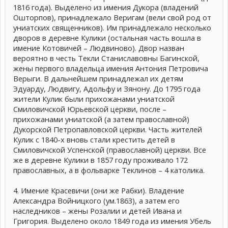
1816 года). Выделено из имения Дукора (владений
Ошторпов), принадлежало Веригам (вели свой род от
униатских священников). Им принадлежало несколько
дворов в деревне Кулики (остальная часть вошла в
имение Котовичей – Людвиново). Двор назван
вероятно в честь Текли Станиславовны Багинской,
жены первого владельца имения Антония Петровича
Верыги. В дальнейшем принадлежал их детям
Эдуарду, Людвигу, Адольфу и Зянону. До 1795 года
жители Кулик были прихожанами униатской
Смиловичской Юрьевской церкви, после –
прихожанами униатской (а затем православной)
Дукорской Петропавловской церкви. Часть жителей
Кулик с 1840-х вновь стали крестить детей в
Смиловичской Успенской (православной) церкви. Все
же в деревне Кулики в 1857 году проживало 172
православных, а в фольварке Теклинов – 4 католика.
4. Имение Красевичи (они же Рабки). Владение
Александра Войницкого (ум.1863), а затем его
наследников – жены Розалии и детей Ивана и
Григория. Выделено около 1849 года из имения Убель