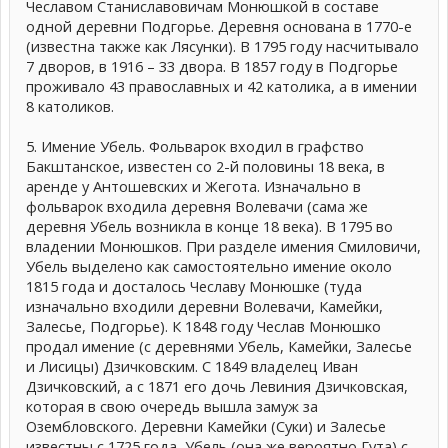
Чеславом Станиславовичам Монюшкой в составе
одной деревни Подгорье. Деревня основана в 1770-е
(известна также как Лясунки). В 1795 году насчитывало
7 дворов, в 1916 – 33 двора. В 1857 году в Подгорье
проживало 43 православных и 42 католика, а в имении
8 католиков.
5. Имение Убель. Фольварок входил в графство
Бакштанское, известен со 2-й половины 18 века, в
аренде у Антошевских и Жегота. Изначально в
фольварок входила деревня Волевачи (сама же
деревня Убель возникла в конце 18 века). В 1795 во
владении Монюшков. При разделе имения Смиловичи,
Убель выделено как самостоятельно имение около
1815 года и досталось Чеславу Монюшке (туда
изначально входили деревни Волевачи, Камейки,
Залесье, Подгорье). К 1848 году Чеслав Монюшко
продал имение (с деревнями Убель, Камейки, Залесье
и Лисицы) Дзичковским. С 1849 владелец Иван
Дзичковский, а с 1871 его дочь Левиния Дзичковская,
которая в свою очередь вышла замуж за
Озембловского. Деревни Камейки (Суки) и Залесье
известны с 1725 года, Убель (она же вероятно Гута) с