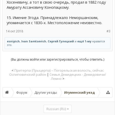
Хосеневичу, а тот в свою очередь, продал в 1882 году
Амурату Ассановичу Конопацкому.
15. Имение Згода. Принадлежало Неморшанским,
упоминается с 1830-х. Местоположение неизвестно.
14 окт 2018
#3
esnipich
,
Ivan Samtsevich
,
Сергей Гулецкий
и
ещё 1-му
нравится
это.
(Вы должны войти или зарегистрироваться, чтобы ответить.)
<
Притерпа (Прыцерпа) – Погорельская волость, сейчас
Оспиповичский район
|
Семья Демидецких - Демидовичи/
Лемно
>
Форум
Другие уезды
Игуменский уезд
Russian (RU)