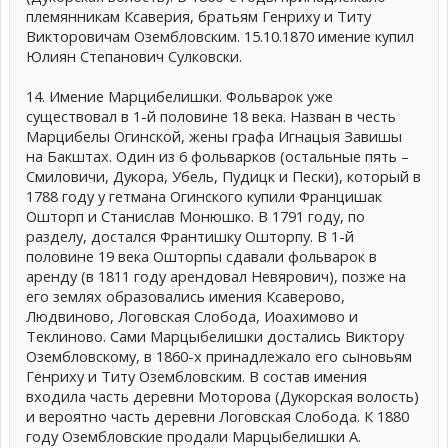
племянникам Ксаверия, братьям Генриху и Титу
Викторовичам Озембловским. 15.10.1870 имение купил
Юлиян Степанович Сулковски.
14. Имение Марцибелишки. Фольварок уже
существовал в 1-й половине 18 века. Назван в честь
Марцибелы Огинской, жены графа Игнацыя Завишы
на Бакштах. Один из 6 фольварков (остальные пять –
Смиловичи, Дукора, Убель, Пудицк и Пески), который в
1788 году у гетмана Огинского купили Францишак
Ошторп и Станислав Монюшко. В 1791 году, по
разделу, достался Франтишку Ошторпу. В 1-й
половине 19 века Ошторпы сдавали фольварок в
аренду (в 1811 году арендовал Невярович), позже на
его землях образовались имения Ксаверово,
Людвиново, Логовская Слобода, Иоахимово и
Теклиново. Сами Марцыбелишки достались Виктору
Озембловскому, в 1860-х принадлежало его сыновьям
Генриху и Титу Озембловским. В состав имения
входила часть деревни Моторова (Дукорская волость)
и вероятно часть деревни Логовская Слобода. К 1880
году Озембловские продали Марцыбелишки А.