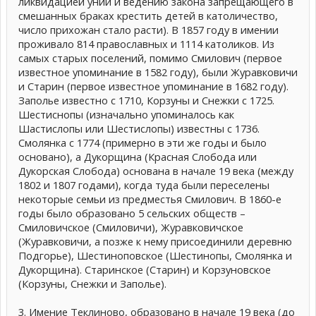
ликвидацией унии и ведению закона запрещающего в
смешанных браках крестить детей в католичество,
число прихожан стало расти). В 1857 году в имении
проживало 814 православных и 1114 католиков. Из
самых старых поселений, помимо Смилович (первое
известное упоминание в 1582 году), были Журавковичи
и Старин (первое известное упоминание в 1682 году).
Заполье известно с 1710, Корзуны и Снежки с 1725.
Шестиснопы (изначально упоминалось как
Шастислопы или Шестислопы) известны с 1736.
Смолянка с 1774 (примерно в эти же годы и было
основано), а Дукорщина (Красная Слобода или
Дукорская Слобода) основана в начале 19 века (между
1802 и 1807 годами), когда туда были переселены
некоторые семьи из предместья Смилович. В 1860-е
годы было образовано 5 сельских обществ –
Смиловичское (Смиловичи), Журавковичское
(Журавковичи, а позже к нему присоединили деревню
Подгорье), Шестиноповское (Шестинопы, Смолянка и
Дукорщина). Старинское (Старин) и Корзуновское
(Корзуны, Снежки и Заполье).
3. Имение Теклиново, образовано в начале 19 века (до