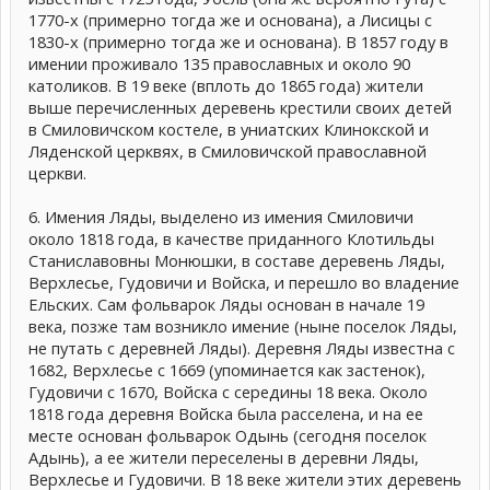
1770-х (примерно тогда же и основана), а Лисицы с
1830-х (примерно тогда же и основана). В 1857 году в
имении проживало 135 православных и около 90
католиков. В 19 веке (вплоть до 1865 года) жители
выше перечисленных деревень крестили своих детей
в Смиловичском костеле, в униатских Клинокской и
Ляденской церквях, в Смиловичской православной
церкви.
6. Имения Ляды, выделено из имения Смиловичи
около 1818 года, в качестве приданного Клотильды
Станиславовны Монюшки, в составе деревень Ляды,
Верхлесье, Гудовичи и Войска, и перешло во владение
Ельских. Сам фольварок Ляды основан в начале 19
века, позже там возникло имение (ныне поселок Ляды,
не путать с деревней Ляды). Деревня Ляды известна с
1682, Верхлесье с 1669 (упоминается как застенок),
Гудовичи с 1670, Войска с середины 18 века. Около
1818 года деревня Войска была расселена, и на ее
месте основан фольварок Одынь (сегодня поселок
Адынь), а ее жители переселены в деревни Ляды,
Верхлесье и Гудовичи. В 18 веке жители этих деревень