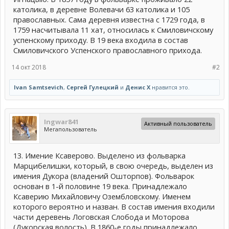
католика, в деревне Волевачи 63 католика и 105
православных. Сама деревня известна с 1729 года, в
1759 насчитывала 11 хат, относилась к Смиловичскому
успенскому приходу. В 19 века входила в состав
Смиловичского Успенского православного прихода.
14 окт 2018
#2
Ivan Samtsevich
,
Сергей Гулецкий
и
Денис Х
нравится это.
Ingwar841
Активный пользователь
Мегапользователь
13. Имение Ксаверово. Выделено из фольварка
Марцибелишки, который, в свою очередь, выделен из
имения Дукора (владений Ошторпов). Фольварок
основан в 1-й половине 19 века. Принадлежало
Ксаверию Михайловичу Озембловскому. Именем
которого вероятно и назван. В состав имения входили
части деревень Логовская Слобода и Моторова
(Дукорская волость). В 1860-е годы принадлежало