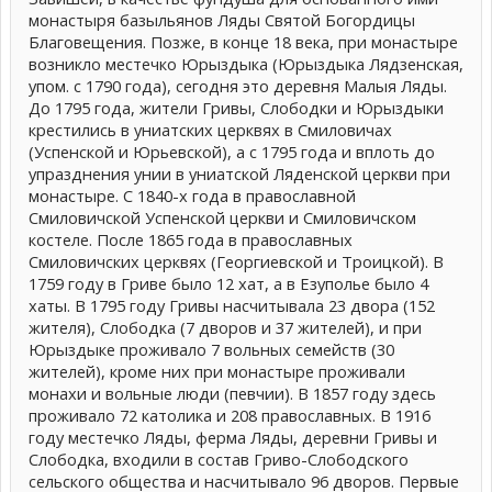
монастыря базыльянов Ляды Святой Богордицы
Благовещения. Позже, в конце 18 века, при монастыре
возникло местечко Юрыздыка (Юрыздыка Лядзенская,
упом. с 1790 года), сегодня это деревня Малыя Ляды.
До 1795 года, жители Гривы, Слободки и Юрыздыки
крестились в униатских церквях в Смиловичах
(Успенской и Юрьевской), а с 1795 года и вплоть до
упразднения унии в униатской Ляденской церкви при
монастыре. С 1840-х года в православной
Смиловичской Успенской церкви и Смиловичском
костеле. После 1865 года в православных
Смиловичских церквях (Георгиевской и Троицкой). В
1759 году в Гриве было 12 хат, а в Езуполье было 4
хаты. В 1795 году Гривы насчитывала 23 двора (152
жителя), Слободка (7 дворов и 37 жителей), и при
Юрыздыке проживало 7 вольных семейств (30
жителей), кроме них при монастыре проживали
монахи и вольные люди (певчии). В 1857 году здесь
проживало 72 католика и 208 православных. В 1916
году местечко Ляды, ферма Ляды, деревни Гривы и
Слободка, входили в состав Гриво-Слободского
сельского общества и насчитывало 96 дворов. Первые