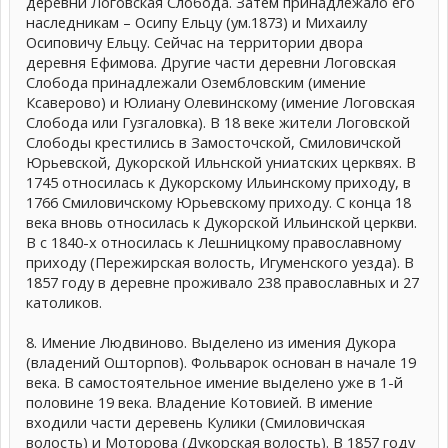
деревни Логовская Слобода. Затем принадлежало его
наследникам – Осипу Ельцу (ум.1873) и Михаилу
Осиповичу Ельцу. Сейчас на территории двора
деревня Ефимова. Другие части деревни Логовская
Слобода принадлежали Озембловским (имение
Ксаверово) и Юлиану Олевинскому (имение Логовская
Слобода или Гузгаловка). В 18 веке жители Логовской
Слободы крестились в Замосточской, Смиловичской
Юрьевской, Дукорской Ильнской униатских церквях. В
1745 относилась к Дукорскому Ильинскому приходу, в
1766 Смиловичскому Юрьевскому приходу. С конца 18
века вновь относилась к Дукорской Ильинской церкви.
В с 1840-х относилась к Лешницкому православному
приходу (Пережирская волость, Игуменского уезда). В
1857 году в деревне проживало 238 православных и 27
католиков.
8. Имение Людвиново. Выделено из имения Дукора
(владений Ошторпов). Фольварок основан в начале 19
века. В самостоятельное имение выделено уже в 1-й
половине 19 века. Владение Котовией. В имение
входили части деревень Кулики (Смиловичская
волость) и Моторова (Дукорская волость). В 1857 году