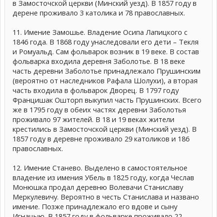
в Замосточской церкви (Минский уезд). В 1857 году в
дерене проживало 3 католика и 78 православных.
11. Имение Замошье. Владение Осипа Лапицкого с
1846 года. В 1868 году унаследовали его дети – Текля
и Ромуальд. Сам фольварок возник в 19 веке. В состав
фольварка входила деревня Заболотье. В 18 веке
часть деревни Заболотье принадлежало Прушинским
(вероятно от наследников Рафала Шолухи), а вторая
часть входила в фольварок Дворец. В 1797 году
Францишак Ошторп выкупил часть Прушинских. Всего
же в 1795 году в обеих частях деревни Заболотья
проживало 97 жителей. В 18 и 19 веках жители
крестились в Замосточской церкви (Минский уезд). В
1857 году в деревне проживало 29 католиков и 186
православных.
12. Имение Станево. Выделено в самостоятельное
владение из имения Убель в 1825 году, когда Чеслав
Монюшка продал деревню Волевачи Станиславу
Меркулевичу. Вероятно в честь Станислава и названо
имение. Позже принадлежало его вдове и сыну
Игнацыю. В 1857 году в фольварке проживало 22