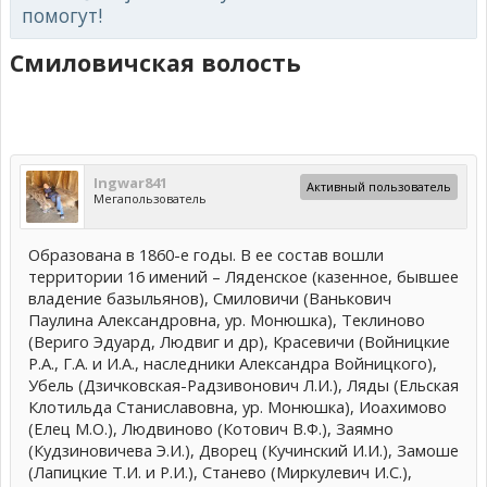
помогут!
Смиловичская волость
Ingwar841
Активный пользователь
Мегапользователь
Образована в 1860-е годы. В ее состав вошли
территории 16 имений – Ляденское (казенное, бывшее
владение базыльянов), Смиловичи (Ванькович
Паулина Александровна, ур. Монюшка), Теклиново
(Вериго Эдуард, Людвиг и др), Красевичи (Войницкие
Р.А., Г.А. и И.А., наследники Александра Войницкого),
Убель (Дзичковская-Радзивонович Л.И.), Ляды (Ельская
Клотильда Станиславовна, ур. Монюшка), Иоахимово
(Елец М.О.), Людвиново (Котович В.Ф.), Заямно
(Кудзиновичева Э.И.), Дворец (Кучинский И.И.), Замоше
(Лапицкие Т.И. и Р.И.), Станево (Миркулевич И.С.),