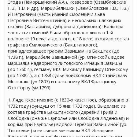
Згода (Неморшанский А.А.), Ксаверово (Озембловские
Г.В., Т.В. и др), Марцибелишки (Озембловские Г.В., Т.В.)
и Петровичи (часть имения Смолевичи Льва
Петровича Витгенштейна) и нескольких шляхецких
околиц (Застарины, Дуброва и Даниловка). Большая
часть этих имений были образовано лишь в 1-й
половине 19 века, а до этого, в 18 веке, входило состав
графства Смиловичского (Бакштанского),
принадлежавшее графам Завишам на Бакштах (до
1738 г.), Марцибеле Завишиной (ур. Огинской), вдове
маршалка надворного литовского Игнацыя Завишы
(до 1760 г.), гетману ВКЛ Михаилу Казимиру Огинскому
(до 1788 г.), а с 1788 судье войсковому ВКЛ Станиславу
Монюшке (ум.1807) и полковнику ВКЛ Францишку
Отшторпу (ум.1799).
1. Ляденское имение (с 1830-х казенное), образовано в
1732 году (фундуш от 15 янв. 1732 года). Выделено из
состава графства Бакштанского (деревни Грива и
Слободка (она же Езуполье или Слободка Ляденская) и
корчма при Езуполье) вдовой Терезой Завишиной (ур.
Тышкевич) и ее сыном мечником ВКЛ Игнацыем
Завишей, в качестве фундуша для основанного ими