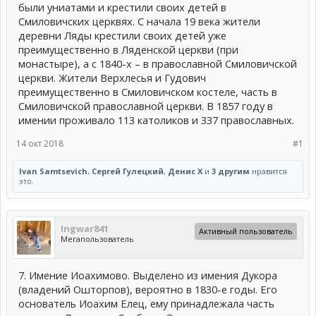
были униатами и крестили своих детей в
Смиловичских церквях. С начала 19 века жители
деревни Ляды крестили своих детей уже
преимущественно в Ляденской церкви (при
монастыре), а с 1840-х – в православной Смиловичской
церкви. Жители Верхлесья и Гудович
преимущественно в Смиловичском костеле, часть в
Смиловичской православной церкви. В 1857 году в
имении проживало 113 католиков и 337 православных.
14 окт 2018
#1
Ivan Samtsevich
,
Сергей Гулецкий
,
Денис Х
и
3 другим
нравится
это.
Ingwar841
Активный пользователь
Мегапользователь
7. Имение Иоахимово. Выделено из имения Дукора
(владений Ошторпов), вероятно в 1830-е годы. Его
основатель Иоахим Елец, ему принадлежала часть