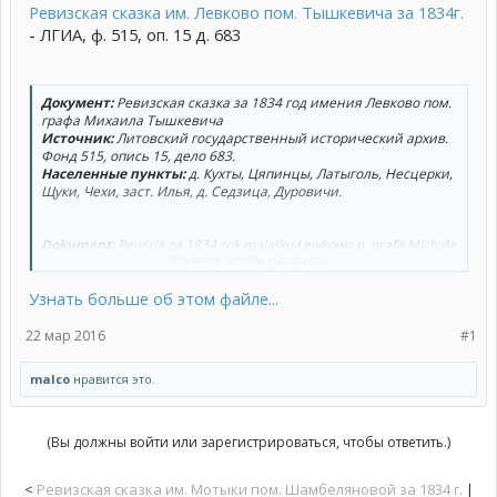
Ревизская сказка им. Левково пом. Тышкевича за 1834г.
- ЛГИА, ф. 515, оп. 15 д. 683
Документ:
Ревизская сказка за 1834 год имения Левково пом.
графа Михаила Тышкевича
Источник:
Литовский государственный исторический архив.
Фонд 515, опись 15, дело 683.
Населенные пункты:
д. Кухты, Цяпинцы, Латыголь, Несцерки,
Щуки, Чехи, заст. Илья, д. Седзица, Дуровичи.
Dokument
: Rewizja za 1834 rok majątku Lewkowo p. grafa Michała
Нажмите, чтобы раскрыть...
Tyszkiewicza.
Źródło:
Litewskie Państwowe Archiwum Historyczne. 515-15-683.
Узнать больше об этом файле...
Zaludnione punkty:
wsi Kuchty, Ciapince,...
22 мар 2016
#1
malco
нравится это.
(Вы должны войти или зарегистрироваться, чтобы ответить.)
<
Ревизская сказка им. Мотыки пом. Шамбеляновой за 1834 г.
|