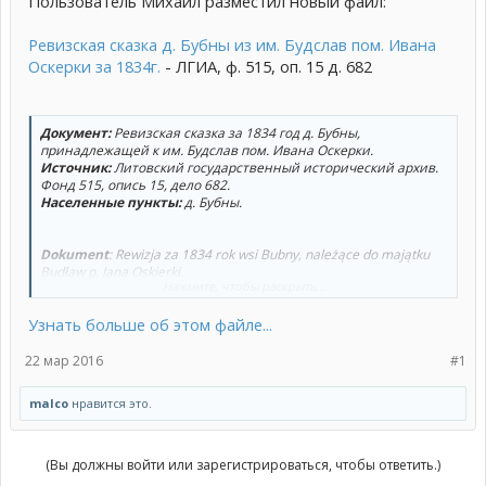
Пользователь Михаил разместил новый файл:
Ревизская сказка д. Бубны из им. Будслав пом. Ивана
Оскерки за 1834г.
- ЛГИА, ф. 515, оп. 15 д. 682
Документ:
Ревизская сказка за 1834 год д. Бубны,
принадлежащей к им. Будслав пом. Ивана Оскерки.
Источник:
Литовский государственный исторический архив.
Фонд 515, опись 15, дело 682.
Населенные пункты:
д. Бубны.
Dokument
: Rewizja za 1834 rok wsi Bubny, należące do majątku
Budław p. Jana Oskierki.
Нажмите, чтобы раскрыть...
Źródło:
Litewskie Państwowe Archiwum Historyczne. 515-15-682.
Zaludnione punkty:
wieś Bubny.
Узнать больше об этом файле...
22 мар 2016
#1
malco
нравится это.
(Вы должны войти или зарегистрироваться, чтобы ответить.)