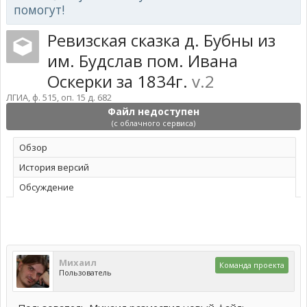
помогут!
Ревизская сказка д. Бубны из
им. Будслав пом. Ивана
Оскерки за 1834г.
v.2
ЛГИА, ф. 515, оп. 15 д. 682
Файл недоступен
(с облачного сервиса)
Обзoр
История версий
Обсуждение
Михаил
Команда проекта
Пользователь