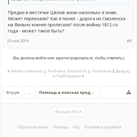
Предки в местечке Шклов жили насколько я знаю.
Может переехали? Как я понял - дорога из Смоленска
на Вильно южнее пролегала? после войны 1812-го
года - может такое быть?
23 ноя 2016
#9
(Вы должны войти или зарегистрироваться, чтобы ответить.)
<
Филистовичи из д. Рыбчина, Кисели из д. Понятичи
|
Дварэц
и Горбовщина
>
Форум
...
Помощь в поисках предков (поисковые темы
Russian (RU)
Обратная связь
Помощь
FAQ
Условия и правила