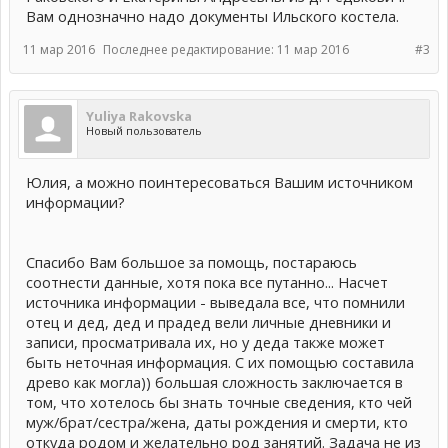
Вам однозначно надо документы Ильского костела.
11 мар 2016
Последнее редактирование:
11 мар 2016
#3
Yuliya Rakovska
Новый пользователь
Юлия, а можно поинтересоваться Вашим источником
информации?
Спасибо Вам большое за помощь, постараюсь
соотнести данные, хотя пока все путанно... Насчет
источника информации - выведала все, что помнили
отец и дед, дед и прадед вели личные дневники и
записи, просматривала их, но у деда также может
быть неточная информация. С их помощью составила
древо как могла)) большая сложность заключается в
том, что хотелось бы знать точные сведения, кто чей
муж/брат/сестра/жена, даты рождения и смерти, кто
откуда родом и желательно род занятий. Задача не из