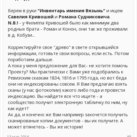
Берем в руки
"Инвентарь имения Вязынь"
и ищем
Савелия Кривошей
и
Романа Судниковича
.
N.B.!
- у Филиппа Кривошей было как минимум два
родных брата - Роман и Конон, они так же проживали
в д. Кобузи...
Корректируйте свое "древо" в свете открывшейся
информации, готовьте свои вопросы, если есть. Потом
поработаем дальше.
А пока у меня предложение для Вас- не хотите помочь
Проекту? Мы практически с Вами уже подобрались к
Ревизским сказкам 1834, 1816 и 1795 года, но вот беда
они не индексированы совсем. Я Вам предлагаю взять
сканы (у нас фотокопии) какого либо года и провести
индексацию. Вы найдете все что ищете - а
сообщество получит электронную табличку по ним, ну
как идет?
Ах да, и конечно же Вам например захочется получить
сканированые копии документов - вы их получите. А
может втянетесь - Вы же историк!
13 мар 2016
#5