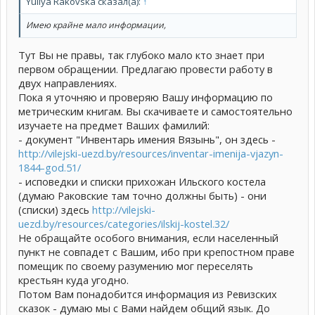
Yuliya Rakovska сказал(а):
↑
Имею крайне мало информации,
Тут Вы не правы, так глубоко мало кто знает при
первом обращении. Предлагаю провести работу в
двух направлениях.
Пока я уточняю и проверяю Вашу информацию по
метрическим книгам. Вы скачиваете и самостоятельно
изучаете на предмет Ваших фамилий:
- документ "Инвентарь имения Вязынь", он здесь -
http://vilejski-uezd.by/resources/inventar-imenija-vjazyn-
1844-god.51/
- исповедки и списки прихожан Ильского костела
(думаю Раковские там точно должны быть) - они
(списки) здесь
http://vilejski-
uezd.by/resources/categories/ilskij-kostel.32/
Не обращайте особого внимания, если населенный
пункт не совпадет с Вашим, ибо при крепостном праве
помещик по своему разумению мог переселять
крестьян куда угодно.
Потом Вам понадобится информация из Ревизских
сказок - думаю мы с Вами найдем общий язык. До