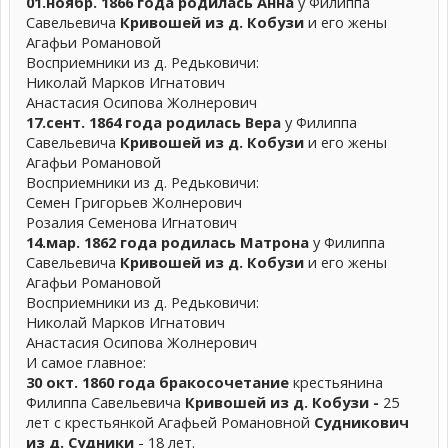
01.ноябр. 1866 года родилась Анна
у Филиппа
Савельевича
Кривошей
из д. Кобузи
и его жены
Агафьи Романовой
Восприемники из д. Редьковичи:
Николай Марков Игнатович
Анастасия Осипова Жолнерович
17.сент. 1864 года родилась Вера
у Филиппа
Савельевича
Кривошей
из д. Кобузи
и его жены
Агафьи Романовой
Восприемники из д. Редьковичи:
Семен Григорьев Жолнерович
Розалия Семенова Игнатович
14.мар. 1862 года родилась Матрона
у Филиппа
Савельевича
Кривошей
из д. Кобузи
и его жены
Агафьи Романовой
Восприемники из д. Редьковичи:
Николай Марков Игнатович
Анастасия Осипова Жолнерович
И самое главное:
30 окт. 1860 года бракосочетание
крестьянина
Филиппа Савельевича
Кривошей из д. Кобузи -
25
лет с крестьянкой Агафьей Романовной
Судникович
из д. Судники
- 18 лет.