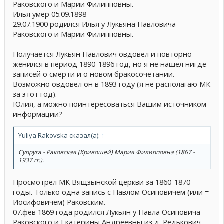
Раковского и Марии Филипповны.
Илья умер 05.09.1898
29.07.1900 родился Илья у Лукьяна Павловича
Раковского и Марии Филипповны.
Получается Лукьян Павлович овдовел и повторно
женился в период 1890-1896 год, но я не нашел нигде
записей о смерти и о новом бракосочетании.
Возможно овдовел он в 1893 году (я не располагаю МК
за этот год).
Юлия, а можно поинтересоваться Вашим источником
информации?
Yuliya Rakovska сказал(а):
↑
Супруга - Раковская (Кривошей) Мария Филипповна (1867 -
1937 гг.).
Просмотрел МК Вящзынской церкви за 1860-1870
годы. Только одна запись с Павлом Осиповичем (или =
Иосифовичем) Раковским.
07.фев 1869 года родился Лукьян у Павла Осиповича
Раковского и Екатерины Андреевны из д. Редькович.