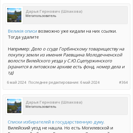
Дарья Гернович (Шпакова)
Мегапользователь
Великiя описи
возможно уже кидали на них ссылки.
Тогда удалите
Например:
Дело о ссуде Горбинскому товариществу на
покупку земли из имения Раевщина Молодечненской
волости Вилейского уезда у С.Ю.Сцепуржинского
(хранится в литовском архиве есть фонд, номер дела и
тд)
6 май 2024
Последнее редактирование:
6 май 2024
#364
Дарья Гернович (Шпакова)
Мегапользователь
Списки избирателей в государственную думу.
Вилейский уезд не нашла. Но есть Могилевской и