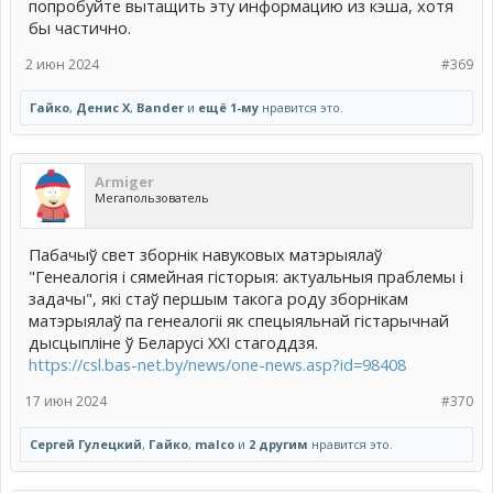
попробуйте вытащить эту информацию из кэша, хотя
бы частично.
2 июн 2024
#369
Гайко
,
Денис Х
,
Bander
и
ещё 1-му
нравится это.
Armiger
Мегапользователь
Пабачыў свет зборнік навуковых матэрыялаў
"Генеалогія і сямейная гісторыя: актуальныя праблемы і
задачы", які стаў першым такога роду зборнікам
матэрыялаў па генеалогіі як спецыяльнай гістарычнай
дысцыпліне ў Беларусі ХХІ стагоддзя.
https://csl.bas-net.by/news/one-news.asp?id=98408
17 июн 2024
#370
Сергей Гулецкий
,
Гайко
,
malco
и
2 другим
нравится это.