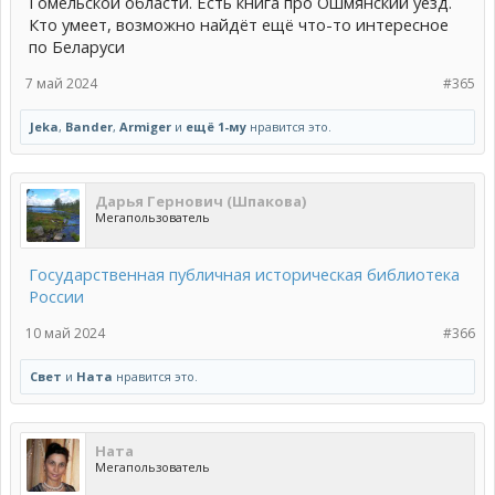
Гомельской области. Есть книга про Ошмянский уезд.
Кто умеет, возможно найдёт ещё что-то интересное
по Беларуси
7 май 2024
#365
Jeka
,
Bander
,
Armiger
и
ещё 1-му
нравится это.
Дарья Гернович (Шпакова)
Мегапользователь
Государственная публичная историческая библиотека
России
10 май 2024
#366
Свет
и
Ната
нравится это.
Ната
Мегапользователь