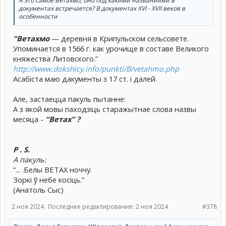
А это самое Ветахмо, оно под какими названиями в
документах встречается? В документах XVI - XVII веков в
особенности
“Ветахмо
— деревня в Крипульском сельсовете.
Упоминается в 1566 г. как урочище в составе Великого
княжества Литовского.”
http://www.dokshicy.info/punkti/B/vetahmo.php
Асабіста маю дакументы з 17 ст. і далей.
Але, застаецца пакуль пытанне:
А з якой мовы паходзіць старажытнае слова назвы
месяца -
“Ветах” ?
Р . S.
А пакуль:
“... .Белы ВЕТАХ ноччу.
Зоркі ў небе косіць.”
(Анатоль Сыс)
2 ноя 2024
Последнее редактирование:
2 ноя 2024
#378