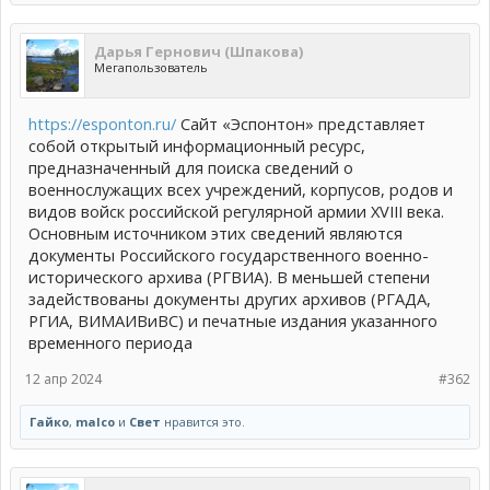
Дарья Гернович (Шпакова)
Мегапользователь
https://esponton.ru/
Сайт «Эспонтон» представляет
собой открытый информационный ресурс,
предназначенный для поиска сведений о
военнослужащих всех учреждений, корпусов, родов и
видов войск российской регулярной армии XVIII века.
Основным источником этих сведений являются
документы Российского государственного военно-
исторического архива (РГВИА). В меньшей степени
задействованы документы других архивов (РГАДА,
РГИА, ВИМАИВиВС) и печатные издания указанного
временного периода
12 апр 2024
#362
Гайко
,
malco
и
Свет
нравится это.