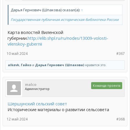
Дарья Гернович (Шпакова) сказал(а):
↑
Государственная публичная историческая библиотека России
Карта волостей Виленской
губернии.
http://elib.shpl.ru/ru/nodes/13009-volosti-
vilenskoy-gubernii
10 май 2024
#367
alkevk
,
Гайко
и
Дарья Гернович (Шпакова)
нравится это.
malco
Команда проекта
Администратор
Шершунский сельский совет
Исторические материалы о развитии сельсовета
12 май 2024
#368