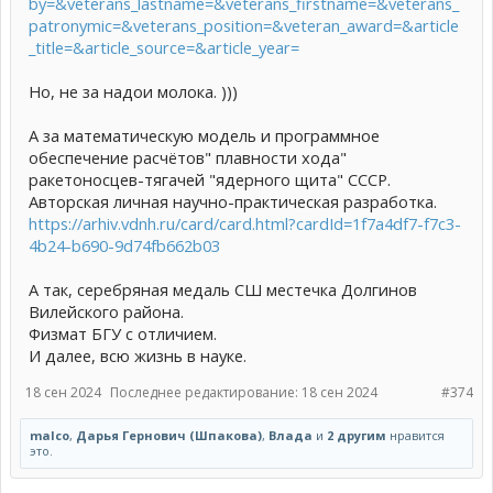
by=&veterans_lastname=&veterans_firstname=&veterans_
patronymic=&veterans_position=&veteran_award=&article
_title=&article_source=&article_year=
Но, не за надои молока. )))
А за математическую модель и программное
обеспечение расчётов" плавности хода"
ракетоносцев-тягачей "ядерного щита" СССР.
Авторская личная научно-практическая разработка.
https://arhiv.vdnh.ru/card/card.html?cardId=1f7a4df7-f7c3-
4b24-b690-9d74fb662b03
А так, серебряная медаль СШ местечка Долгинов
Вилейского района.
Физмат БГУ с отличием.
И далее, всю жизнь в науке.
18 сен 2024
Последнее редактирование:
18 сен 2024
#374
malco
,
Дарья Гернович (Шпакова)
,
Влада
и
2 другим
нравится
это.