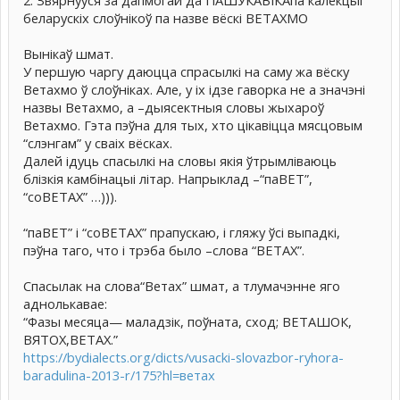
2. Звярнуўся за дапмогай да ПАШУКАВІКАпа калекцыі
беларускіх слоўнікоў па назве вёскі ВЕТАХМО
Вынікаў шмат.
У першую чаргу даюцца спрасылкі на саму жа вёску
Ветахмо ў слоўніках. Але, у іх ідзе гаворка не а значэні
назвы Ветахмо, а –дыясектныя словы жыхароў
Ветахмо. Гэта пэўна для тых, хто цікавіцца мясцовым
“слэнгам” у сваіх вёсках.
Далей ідуць спасылкі на словы якія ўтрымліваюць
блізкія камбінацыі літар. Напрыклад –“паВЕТ”,
“соВЕТАХ” …))).
“паВЕТ” і “соВЕТАХ” прапускаю, і гляжу ўсі выпадкі,
пэўна таго, что і трэба было –слова “ВЕТАХ”.
Спасылак на слова“Ветах” шмат, а тлумачэнне яго
аднолькавае:
“Фазы месяца— маладзік, поўната, сход; ВЕТАШОК,
ВЯТОХ,ВЕТАХ.”
https://bydialects.org/dicts/vusacki-slovazbor-ryhora-
baradulina-2013-r/175?hl=ветах