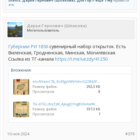
Dianis
,
Дарья Гернович (Шпакова)
,
Доктор
и
ещё 1-му
нравится
это.
Дарья Гернович (Шпакова)
Мегапользователь
Губернии РИ 1856
сувенирный набор открыток. Есть
Виленская, Гродненская, Минская, Могилёвская.
Ссылка из ТГ-канала
https://t.me/uezdy/41250
Вложения:
ehcNYamC7b_RcEEgiVWVHihriG22B63FhWe9MR4a6vc_9GVqNwG--ZlVagyW6Jx2OtZ3xtk2_edit_153348570267647.jpg
Размер файла:
292,3 КБ
Просмотров:
8
7Ix-d7GLzbqTjM_AjkygQYxg8Okvtw9KMBB3DBNavbrEtwvlp00ptTTVWInB1XL_4Pi14BP0_edit_153399704549763.jpg
Размер файла:
337,3 КБ
Просмотров:
7
10 ноя 2024
#379