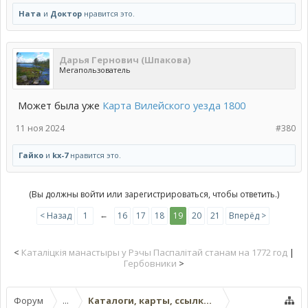
Ната
и
Доктор
нравится это.
Дарья Гернович (Шпакова)
Мегапользователь
Может была уже
Карта Вилейского уезда 1800
11 ноя 2024
#380
Гайко
и
kx-7
нравится это.
(Вы должны войти или зарегистрироваться, чтобы ответить.)
←
< Назад
1
16
17
18
19
20
21
Вперёд >
<
Каталіцкія манастыры у Рэчы Паспалітай станам на 1772 год
|
Гербовники
>
Форум
...
Каталоги, карты, ссылки на другие вебресур