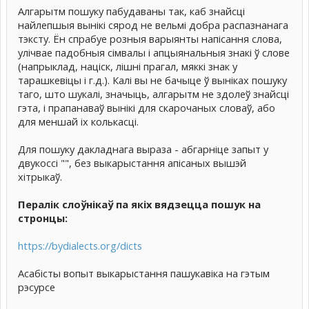
Алгарытм пошуку пабудаваны так, каб знайсці
найлепшыя вынікі сярод не вельмі добра распазнанага
тэксту. Ён спрабуе розныя варыянты напісання слова,
улічвае падобныя сімвалы і апцыянальныя знакі ў слове
(напрыклад, націск, лішні прагал, мяккі знак у
тарашкевіцы і г.д.). Калі вы не бачыце ў выніках пошуку
таго, што шукалі, значыць, алгарытм не здолеў знайсці
гэта, і прапанаваў вынікі для скарочаных словаў, або
для меншай іх колькасці.
Для пошуку дакладнага выраза - абгарніце запыт у
двукоссі "", без выкарыстання апісаных вышэй
хітрыкаў.
Пералік слоўнікаў па якіх вядзецца пошук на
стронцы:
https://bydialects.org/dicts
Асабісты вопыт выкарыстання пашукавіка на гэтым
рэсурсе