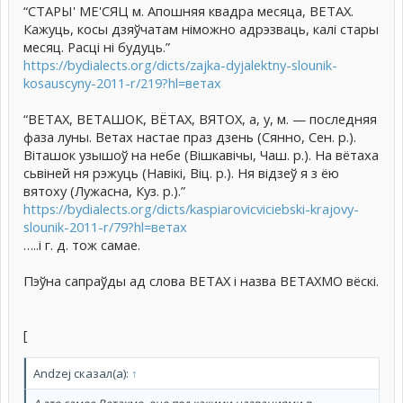
“СТАРЫ' МЕ'СЯЦ м. Апошняя квадра месяца, ВЕТАХ.
Кажуць, косы дзяўчатам німожно адрэзваць, калі стары
месяц. Расці ні будуць.”
https://bydialects.org/dicts/zajka-dyjalektny-slounik-
kosauscyny-2011-r/219?hl=ветах
“ВЕТАХ, ВЕТАШОК, ВЁТАХ, ВЯТОХ, а, у, м. — последняя
фаза луны. Ветах настае праз дзень (Сянно, Сен. р.).
Віташок узышоў на небе (Вішкавічы, Чаш. р.). На вётаха
сьвіней ня рэжуць (Навікі, Віц. р.). Ня відзеў я з ёю
вятоху (Лужасна, Куз. р.).”
https://bydialects.org/dicts/kaspiarovicviciebski-krajovy-
slounik-2011-r/79?hl=ветах
…..і г. д. тож самае.
Пэўна сапраўды ад слова ВЕТАХ і назва ВЕТАХМО вёскі.
[
Andzej сказал(а):
↑