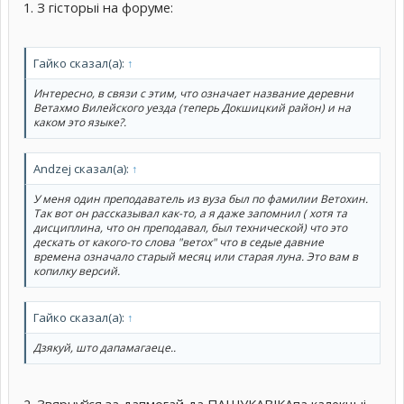
1. З гісторыі на форуме:
Гайко сказал(а):
↑
Интересно, в связи с этим, что означает название деревни
Ветахмо Вилейского уезда (теперь Докшицкий район) и на
каком это языке?.
Andzej сказал(а):
↑
У меня один преподаватель из вуза был по фамилии Ветохин.
Так вот он рассказывал как-то, а я даже запомнил ( хотя та
дисциплина, что он преподавал, был технической) что это
дескать от какого-то слова "ветох" что в седые давние
времена означало старый месяц или старая луна. Это вам в
копилку версий.
Гайко сказал(а):
↑
Дзякуй, што дапамагаеце..