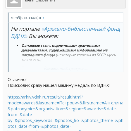
Мегапользователь
rom9jk сказал(а):
↑
На портале
«Архивно-библиотечный фонд
ВДНХ»
Вы можете:
Ознакомиться с подлинными архивными
документами, содержащими информацию из
наградного фонда
(некоторые колхозы из БССР здесь
точно есть)
Получить информацию о родственниках, получавших
Нажмите, чтобы раскрыть...
награды за достижения на ВДНХ
Отлично!
Найти информацию о награждениях участников
Поисковик сразу нашёл мамину медаль по ВДНХ!
Выставки, о сотрудниках ВДНХ – участниках ВОВ, а также
ознакомиться с фотоматериалами и архивными
статьями, хранящимися в собрании АБФ ВДНХ
https://arhiv.vdnh.ru/result/result.html?
mode=awards&lastname=Петрович&firstname=Ангелина
&patronymic=&organisation=&region=&awards=&date-
from=&date-
by=&photos_keywords=&photos_fio=&photos_theme=&ph
otos_date-from=&photos_date-