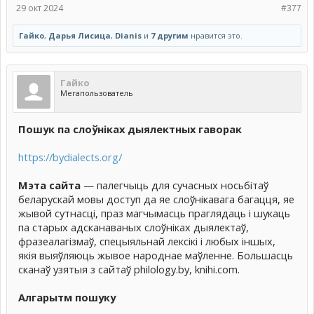
29 окт 2024
#377
Гайко
,
Дарья Лисица
,
Dianis
и
7 другим
нравится это.
Гайко
Мегапользователь
Пошук па слоўніках дыялектных гаворак
https://bydialects.org/
Мэта сайта
— палегчыць для сучасных носьбітаў
беларускай мовы доступ да яе слоўнікавага багацця, яе
жывой сутнасці, праз магчымасць праглядаць і шукаць
па старых адсканаваных слоўніках дыялектаў,
фразеалагізмаў, спецыяльнай лексікі і любых іншых,
якія выяўляюць жывое народнае маўленне. Большасць
сканаў узятыя з сайтаў philology.by, knihi.com.
Алгарытм пошуку