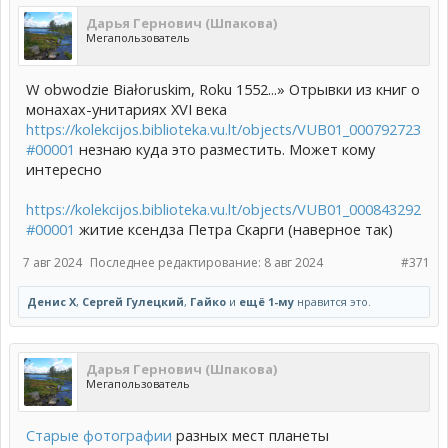
Дарья Гернович (Шпакова)
Мегапользователь
W obwodzie Białoruskim, Roku 1552...» Отрывки из книг о
монахах-унитариях XVI века
https://kolekcijos.biblioteka.vu.lt/objects/VUB01_000792723
#00001
незнаю куда это разместить. Может кому
интересно
https://kolekcijos.biblioteka.vu.lt/objects/VUB01_000843292
#00001
житие ксендза Петра Скарги (наверное так)
7 авг 2024
Последнее редактирование:
8 авг 2024
#371
Денис Х
,
Сергей Гулецкий
,
Гайко
и
ещё 1-му
нравится это.
Дарья Гернович (Шпакова)
Мегапользователь
Старые фотографии
разных мест планеты