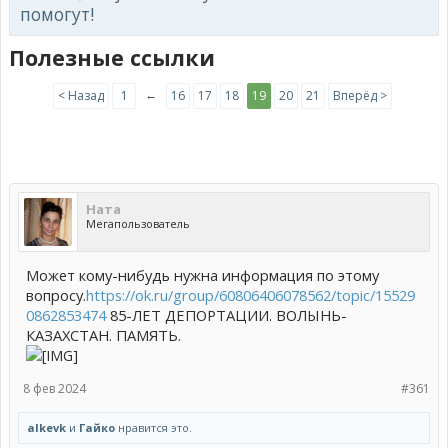
помогут!
Полезные ссылки
←
< Назад
1
16
17
18
19
20
21
Вперёд >
Ната
Мегапользователь
Может кому-нибудь нужна информация по этому
вопросу.
https://ok.ru/group/60806406078562/topic/15529
0862853474
85-ЛЕТ ДЕПОРТАЦИИ. ВОЛЫНЬ-
КАЗАХСТАН. ПАМЯТЬ.
8 фев 2024
#361
alkevk
и
Гайко
нравится это.