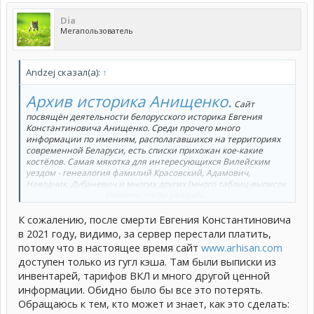
Dia
Мегапользователь
Andzej сказал(а):
↑
Архив историка Анищенко.
Сайт
посвящён деятельности белорусского историка Евгения
Константиновича Анищенко. Среди прочего много
информации по имениям, располагавшихся на территориях
современной Беларуси, есть списки прихожан кое-какие
костёлов. Самая мякотка для интересующихся Вилейским
уездом - генеалогия фамилий Красовский, Адамович,
Наводчик, Дубаневич и многих других (много таблиц-выписок
из метрик по основным фамилиям, плюс девичьи фамилии
Нажмите, чтобы раскрыть...
жён и фамилии воспитанников). Ареал фамилий -
окрестности Долгинова.
К сожалению, после смерти Евгения Константиновича
в 2021 году, видимо, за сервер перестали платить,
потому что в настоящее время сайт
www.arhisan.com
доступен только из гугл кэша. Там были выписки из
инвентарей, тарифов ВКЛ и много другой ценной
информации. Обидно было бы все это потерять.
Обращаюсь к тем, кто может и знает, как это сделать: