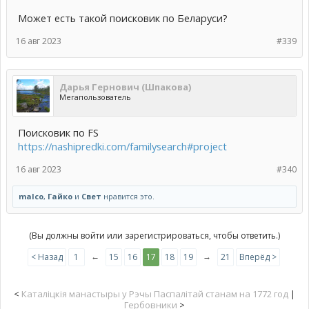
Может есть такой поисковик по Беларуси?
16 авг 2023
#339
Дарья Гернович (Шпакова)
Мегапользователь
Поисковик по FS
https://nashipredki.com/familysearch#project
16 авг 2023
#340
malco
,
Гайко
и
Свет
нравится это.
(Вы должны войти или зарегистрироваться, чтобы ответить.)
←
→
< Назад
1
15
16
17
18
19
21
Вперёд >
<
Каталіцкія манастыры у Рэчы Паспалітай станам на 1772 год
|
Гербовники
>