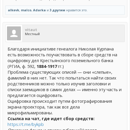
alkevk
,
malco
,
Adarka
и
3 другим
нравится это.
vitaut
Местный
Благодаря инициативе генеалога Николая Курпана
есть возможность поучаствовать в сборе средств на
оцифровку дел Крестьянского поземельного банка
(РГИА, ф. 592,
1884-1917
гг.)
Проблема существующих описей — они «слепые»,
фамилий в них нет. Так что попытаться найти своих
родственников можно только изучив заголовки и
списки заемщиков в самих делах — именно эту часть и
предлагается оцифровать.
Оцифровка происходит путем фотографирования
экрана проектора, так как все дела
микрофильмированы.
Ссылка на чат, где идет сбор средств:
https://t.me/bykpb
Описание фонда и список губерний/уездов