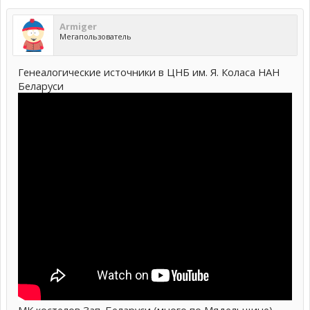
Armiger
Мегапользователь
Генеалогические источники в ЦНБ им. Я. Коласа НАН
Беларуси
МК костелов Зап. Беларуси (много по Мядельщине),