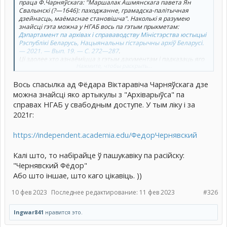
праца Ф.Чарняўскага: "Маршалак Ашмянскага павета Ян
Свалынскі (?—1646): паходжанне, грамадска-палітычная
дзейнасць, маёмаснае становішча". Наколькі я разумею
знайсці гэта можна у НГАБ вось па гэтым прыкметам:
Дэпартамент па архівах і справаводству Міністэрства юстыцыі
Рэспублікі Беларусь, Нацыянальны гістарычны архіў Беларусі.
— 2021. — Вып. 19. — С. 272—287
.
Ці здолее хто азнаёміцца з гэтым дакументам і падказаць яго
Нажмите, чтобы раскрыть...
сутнасць і магчымую сувязь з Лукаўцам?
Вось спасылка ад Фёдара Віктаравіча Чарняўскага дзе
можна знайсці яко артыкулы з "Архіварыўса" па
справах НГАБ у свабодным доступе. У тым ліку і за
2021г:
https://independent.academia.edu/ФедорЧернявский
Калі што, то набірайце ў пашукавіку па расійску:
"Чернявский Фёдор"
Або што іншае, што каго цікавіць. ))
10 фев 2023
Последнее редактирование:
11 фев 2023
#326
Ingwar841
нравится это.