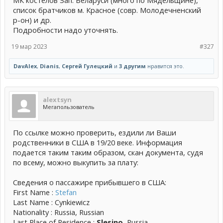
список братчиков м. Красное (совр. Молодечненский
р-он) и др.
Подробности надо уточнять.
19 мар 2023
#327
DavAlex
,
Dianis
,
Сергей Гулецкий
и
3 другим
нравится это.
alextsyn
Мегапользователь
По ссылке можно проверить, ездили ли Ваши
родственники в США в 19/20 веке. Информация
подается таким таким образом, скан документа, судя
по всему, можно выкупить за плату:
Сведения о пассажире прибывшего в США:
First Name :
Stefan
Last Name : Cynkiewicz
Nationality : Russia, Russian
Last Place of Residence :
Slesino
, Russia