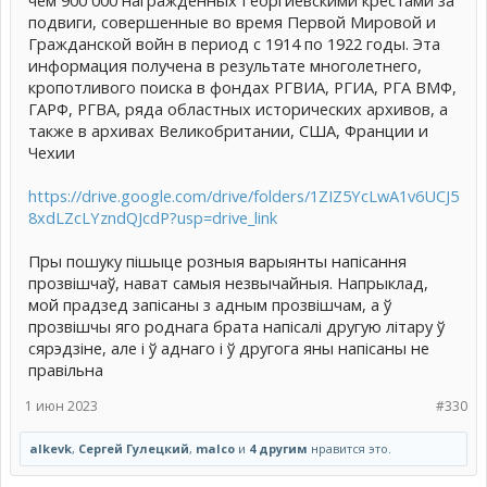
подвиги, совершенные во время Первой Мировой и
Гражданской войн в период с 1914 по 1922 годы. Эта
информация получена в результате многолетнего,
кропотливого поиска в фондах РГВИА, РГИА, РГА ВМФ,
ГАРФ, РГВА, ряда областных исторических архивов, а
также в архивах Великобритании, США, Франции и
Чехии
https://drive.google.com/drive/folders/1ZIZ5YcLwA1v6UCJ5
8xdLZcLYzndQJcdP?usp=drive_link
Пры пошуку пішыце розныя варыянты напісання
прозвішчаў, нават самыя незвычайныя. Напрыклад,
мой прадзед запісаны з адным прозвішчам, а ў
прозвішчы яго роднага брата напісалі другую літару ў
сярэдзіне, але і ў аднаго і ў другога яны напісаны не
правільна
1 июн 2023
#330
alkevk
,
Сергей Гулецкий
,
malco
и
4 другим
нравится это.