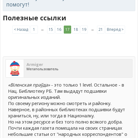
помогут!
Полезные ссылки
←
→
< Назад
1
15
16
17
18
19
21
Вперёд >
Armiger
Мегапользователь
«Віле
н
ская праўда»
- это только 1 level. Остальное - в
Нац. Библиотеку РБ. Там выдадут подшивки
оригинальных изданий.
По своему региону можно смотреть и районку.
Наверное, в районных библиотеках подшивки будут
храниться, ну, или тогда в Националку.
Но на этом ресурсе и без того полно всякого добра.
Почти каждая газета помещала на своих страницах
небольшие статьи от "народных корреспондентов" о