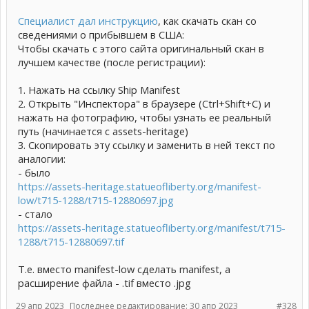
Специалист дал инструкцию
, как скачать скан со
сведениями о прибывшем в США:
Чтобы скачать с этого сайта оригинальный скан в
лучшем качестве (после регистрации):
1. Нажать на ссылку Ship Manifest
2. Открыть "Инспектора" в браузере (Ctrl+Shift+C) и
нажать на фотографию, чтобы узнать ее реальный
путь (начинается с assets-heritage)
3. Скопировать эту ссылку и заменить в ней текст по
аналогии:
- было
https://assets-heritage.statueofliberty.org/manifest-
low/t715-1288/t715-12880697.jpg
- стало
https://assets-heritage.statueofliberty.org/manifest/t715-
1288/t715-12880697.tif
Т.е. вместо manifest-low сделать manifest, а
расширение файла - .tif вместо .jpg
29 апр 2023
Последнее редактирование:
30 апр 2023
#328