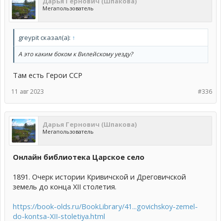
Дарья Гернович (Шпакова)
Мегапользователь
greypit сказал(а):
↑
А это каким боком к Вилейскому уезду?
Там есть Герои ССР
11 авг 2023
#336
Дарья Гернович (Шпакова)
Мегапользователь
Онлайн библиотека Царское село
1891. Очерк истории Кривичской и Дреговичской
земель до конца XII столетия.
https://book-olds.ru/BookLibrary/41...govichskoy-zemel-
do-kontsa-XII-stoletiya.html