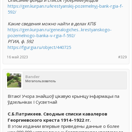
https://gen.kurpan.ru/krestyanskij-pozemelnyj-bank-rgia-f-
592/
Какие сведения можно найти в делах КПБ
https://gen.kurpan.ru/genealogiches...krestyanskogo-
pozemelnogo-banka-v-rgia-f-592/
РГИА, ф. 592
https://fgurgia.ru/object/440725
16 май 2023
#329
Bander
Мегапользователь
Вітаю! Учора знайшоў цікавую крыніцу інфармацыі па
ўдзельніках І Сусветнай
С.Б.Патрикеев. Сводные списки кавалеров
Георгиевского креста 1914–1922 гг.
В этом издании впервые приведены данные о более
чем 900 000 награжденных Георгиевскими крестами за