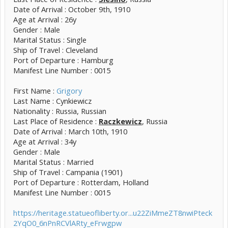
Date of Arrival : October 9th, 1910
Age at Arrival : 26y
Gender : Male
Marital Status : Single
Ship of Travel : Cleveland
Port of Departure : Hamburg
Manifest Line Number : 0015
First Name :
Grigory
Last Name : Cynkiewicz
Nationality : Russia, Russian
Last Place of Residence :
Raczkewicz
, Russia
Date of Arrival : March 10th, 1910
Age at Arrival : 34y
Gender : Male
Marital Status : Married
Ship of Travel : Campania (1901)
Port of Departure : Rotterdam, Holland
Manifest Line Number : 0015
https://heritage.statueofliberty.or...u22ZiMmeZT8nwiPteck
2YqO0_6nPnRCVlARty_eFrwgpw