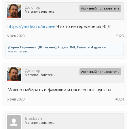
Доктор
Активный пользователь
Мегапользователь
https://yandex.ru/archive
Что то интересное из ВГД
6 фев 2023
#323
Дарья Гернович (Шпакова)
,
Ingwar841
,
Гайко
и
4 другим
нравится это.
Доктор
Активный пользователь
Мегапользователь
Можно набирать и фамилии и населенные пункты..
6 фев 2023
#324
blackash
Мегапользователь