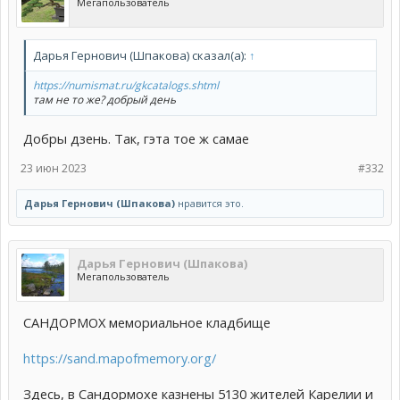
Мегапользователь
з адным прозвішчам, а ў прозвішчы яго роднага брата напісалі
другую літару ў сярэдзіне, але і ў аднаго і ў другога яны
напісаны не правільна
Дарья Гернович (Шпакова) сказал(а):
↑
https://numismat.ru/gkcatalogs.shtml
там не то же? добрый день
Добры дзень. Так, гэта тое ж самае
23 июн 2023
#332
Дарья Гернович (Шпакова)
нравится это.
Дарья Гернович (Шпакова)
Мегапользователь
САНДОРМОХ мемориальное кладбище
https://sand.mapofmemory.org/
Здесь, в Сандормохе казнены 5130 жителей Карелии и