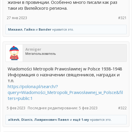
жизни в провинции. Особенно много писали как раз
таки из Вилейского региона.
27 янв 2023
#321
Михаил
,
Гайко
и
Bander
нравится это.
Armiger
Мегапользователь
Wiadomości Metropolii Prawosławnej w Polsce 1938-1948
Информация о назначении священников, наградах и
т.п.
https://polona.pl/search/?
query=Wiadomości_Metropolii_Prawosławnej_w_Polsce&fil
ters=public:1
5 фев 2023
Последнее редактирование:
5 фев 2023
#322
alkevk
,
Dianis
,
Лавринович Павел
и
ещё 1-му
нравится это.