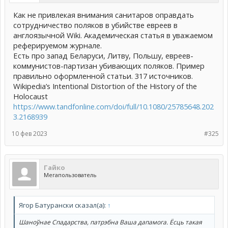
Как не привлекая внимания санитаров оправдать
сотрудничество поляков в убийстве евреев в
англоязычной Wiki. Академическая статья в уважаемом
реферируемом журнале.
Есть про запад Беларуси, Литву, Польшу, евреев-
коммунистов-партизан убивающих поляков. Пример
правильно оформленной статьи. 317 источников.
Wikipedia’s Intentional Distortion of the History of the
Holocaust
https://www.tandfonline.com/doi/full/10.1080/25785648.202
3.2168939
10 фев 2023
#325
Гайко
Мегапользователь
Ягор Батурански сказал(а):
↑
Шаноўнае Спадарства, патрэбна Ваша дапамога. Ёсць такая