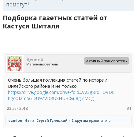
помогут!
Подборка газетных статей от
Кастуся Шиталя
Денис Х
Активный пользователь
Мегапользователь
Очень большая коллекция статей по истории
Вилейского района и не только.
https://drive.google.com/drive/fold...V23g8roTQVDL-
hgcOfam56iDU9ZVD3USHUB0yuRg7iMCg
23 дек 2018
#1
dzmiter
,
Ната
,
Сергей Гулецкий
и
2 другим
нравится это.