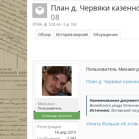
План д. Червяки казенн
08
ЛГИА, ф. 526 оп. 3 д. 162
Обзoр
История версий
Обсуждение
Пользователь Михаил р
План д. Червяки казенн
Наименование документ
Михаил
Вилейского уезда Хотенчи
Пользователь
Источник:
Литовский госуд
Команда проекта
Узнать больше об этом 
Регистрация:
16 апр 2015
Сообщения:
2.287