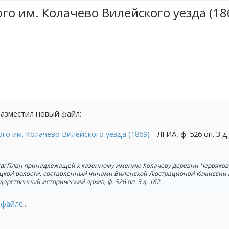
ого им. Колачево Вилейского уезда (18
азместил новый файл:
ого им. Колачево Вилейского уезда (1869)
- ЛГИА, ф. 526 оп. 3 д
а:
План принадлежащей к казенному имению Колачеву деревни Червяков
цкой волости, составленный чинами Виленской Люстрационой Комиссии в
арственный исторический архив, ф. 526 оп. 3 д. 162.
файле...