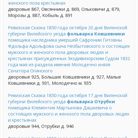
женского пола крестьянах
дворовые 867, Овсянники д. 869, Ольковичи д. 879,
Морозы д. 887, Кобыль д. 891
Ревизская Сказка 1850 года октября 20 дня Виленской
губерни Вилейского уезда
фольварка Ковшевники
помещика наследника умершей Сафронии Гитовны
Фдольфа Адольфова сына Незбытовского о состоящих
мужского и женского пола дворовых людях и
крестьянах присужденных Экздивизорским Судом 1832
года мая из раздела имения Молодечно князя
Сенатора Огинского
дворовые 925, Большие Ковшевники д. 927, Малые
Ковшевники д. 931, Молодечно м. 935
Ревизская Сказка 1850 года октября 17 дня Виленской
губерни Вилейского уезда
фольварка Отрубки
помещика Клементия Мартынова Дашкевича о
состоящих мужского и женского пола дворовых людях
и крестьянах
дворовые 944, Отрубки д. 946