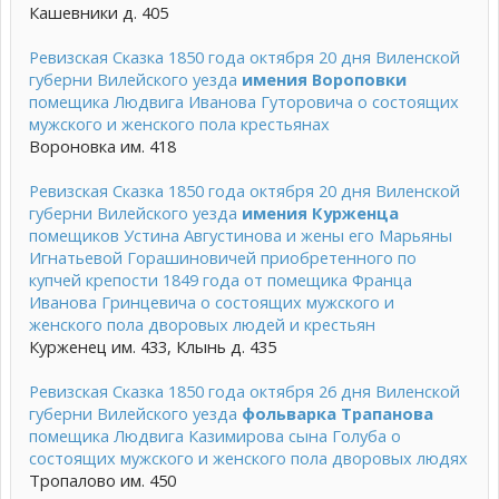
Кашевники д. 405
Ревизская Сказка 1850 года октября 20 дня Виленской
губерни Вилейского уезда
имения Вороповки
помещика Людвига Иванова Гуторовича о состоящих
мужского и женского пола крестьянах
Вороновка им. 418
Ревизская Сказка 1850 года октября 20 дня Виленской
губерни Вилейского уезда
имения Курженца
помещиков Устина Августинова и жены его Марьяны
Игнатьевой Горашиновичей приобретенного по
купчей крепости 1849 года от помещика Франца
Иванова Гринцевича о состоящих мужского и
женского пола дворовых людей и крестьян
Курженец им. 433, Клынь д. 435
Ревизская Сказка 1850 года октября 26 дня Виленской
губерни Вилейского уезда
фольварка Трапанова
помещика Людвига Казимирова сына Голуба о
состоящих мужского и женского пола дворовых людях
Тропалово им. 450