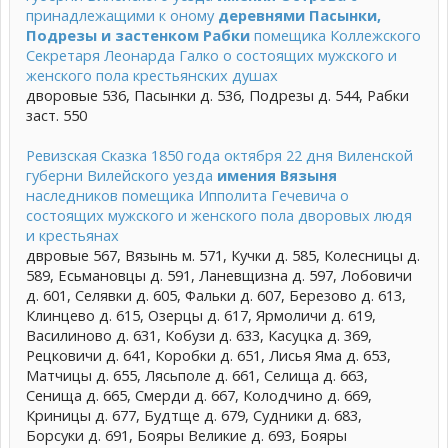
принадлежащими к оному
деревнями Пасынки,
Подрезы и застенком Рабки
помещика Коллежского
Секретаря Леонарда Галко о состоящих мужского и
женского пола крестьянских душах
дворовые 536, Пасынки д. 536, Подрезы д. 544, Рабки
заст. 550
Ревизская Сказка 1850 года октября 22 дня Виленской
губерни Вилейского уезда
имения Вязыня
наследников помещика Ипполита Гечевича о
состоящих мужского и женского пола дворовых людя
и крестьянах
двровые 567, Вязынь м. 571, Кучки д. 585, Колесницы д.
589, Есьмановцы д. 591, Ланевщизна д. 597, Лобовичи
д. 601, Селявки д. 605, Фальки д. 607, Березово д. 613,
Клинцево д. 615, Озерцы д. 617, Ярмоличи д. 619,
Василиново д. 631, Кобузи д. 633, Касуцка д. 369,
Рецковичи д. 641, Коробки д. 651, Лисья Яма д. 653,
Матчицы д. 655, Лясьполе д. 661, Селища д. 663,
Сенища д. 665, Смерди д. 667, Колодчино д. 669,
Криницы д. 677, Будтще д. 679, Судники д. 683,
Борсуки д. 691, Бояры Великие д. 693, Бояры