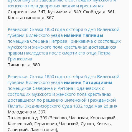
женского пола дворовых людях и крестьянах
Старжины им. 347, Кузьмичи д. 349, Слобода д. 361,
Константиново д. 367
Ревизская Сказка 1850 года октября 6 дня Виленской
губерни Вилейского уезда
имения Тяпинцы
помещика Стефана Петрова Гринкевича о состоящих
мужского и женского пола крестьянах доставшихся
правом наследства после смерти его отца Петра
Гринкевича
Тяпинцы д. 380
Ревизская Сказка 1850 года октября 6 дня Виленской
губерни Вилейского уезда
имения Татарщизны
помещиков Северина и Антона Годачевских о
состоящих мужского и женского пола крестьянах
доставшихся по решению Виленской Гражданской
Палаты Экздивизорского Суда 1832 года мая 26 дня
Молодечно м. 397,
Татарщизна д. 399 (Зеленко, Чаевская, Конопацкий,
Карчевский, Геринович, Чаевский, Сушко, Кисель,
Савицкий, Ламентович),