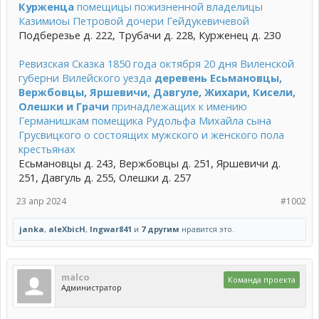
Курженца
помещицы пожизненной владелицы
Казимиоы Петровой дочери Гейдукевичевой
Подберезье д. 222, Трубачи д. 228, Курженец д. 230
Ревизская Сказка 1850 года октября 20 дня Виленской
губерни Вилейского уезда
деревень Есьмановцы,
Вержбовцы, Яршевичи, Давгуле, Жихари, Кисели,
Олешки и Грачи
принадлежащих к имению
Германишкам помещика Рудольфа Михайла сына
Грусвицкого о состоящих мужского и женского пола
крестьянах
Есьмановцы д. 243, Вержбовцы д. 251, Яршевичи д.
251, Давгуль д. 255, Олешки д. 257
23 апр 2024
#1002
janka
,
aleXbicH
,
Ingwar841
и
7 другим
нравится это.
malco
Команда проекта
Администратор