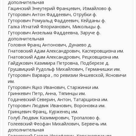
дополнительная
Гацинский Энеутерий Францевич, Измайлово ф.
Гуторович Антон Фаддеевич, Отрубки ф.
Гуторович Ромуальд Фаддеевич, Кейданы ф.
Галка Игнатий Флорианович, Миколыцы ф.
Гуторович Анзельма Фаддеевна, Заруче ф.
дополнительная
Головня Франц Антонович, Дунаево д.
Гнатовский Адам Александрович, Касперовщизна им.
Гнатовский Адам Александрович, Рецковщизна им.
Гайдукович Казимира Петровна, Подберезе д.
Грушвицкий Рудольф Михайлович, Германишки им.
Гуторович Варвара , по ревизии Яншевской, Ясновичи
им.
Гуторович Яцко Иванович, Старжинки им.
Гринкевич Петр, Анна, Тяпинцы им.
Годачевский Северин, Антон, Татарщизна им.
Гуторович Людвик Иванович, Вороновка им.
Гринцевич Франц, Курженец им.
Голуб Людвик Казимирович, Тропалово ф.
Голеевский Феофан Михайлович, Бервечь им.
дополнительная
Голеевский Гаспар Иосифович, Корсаковичи им.