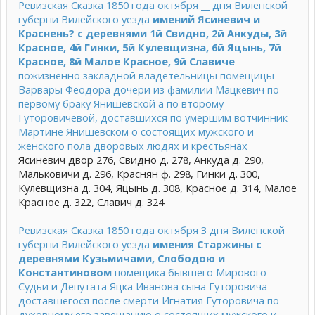
Ревизская Сказка 1850 года октября __ дня Виленской
губерни Вилейского уезда
имений Ясиневич и
Краснень? с деревнями 1й Свидно, 2й Анкуды, 3й
Красное, 4й Гинки, 5й Кулевщизна, 6й Яцынь, 7й
Красное, 8й Малое Красное, 9й Славиче
пожизненно закладной владетельницы помещицы
Варвары Феодора дочери из фамилии Мацкевич по
первому браку Янишевской а по второму
Гуторовичевой, доставшихся по умершим вотчинник
Мартине Янишевском о состоящих мужского и
женского пола дворовых людях и крестьянах
Ясиневич двор 276, Свидно д. 278, Анкуда д. 290,
Мальковичи д. 296, Краснян ф. 298, Гинки д. 300,
Кулевщизна д. 304, Яцынь д. 308, Красное д. 314, Малое
Красное д. 322, Славич д. 324
Ревизская Сказка 1850 года октября 3 дня Виленской
губерни Вилейского уезда
имения Старжины с
деревнями Кузьмичами, Слободою и
Константиновом
помещика бывшего Мирового
Судьи и Депутата Яцка Иванова сына Гуторовича
доставшегося после смерти Игнатия Гуторовича по
духовному его завещанию о состоящих мужского и