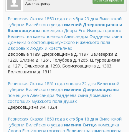
Команда проекта
Администратор
Ревизская Сказка 1850 года октября 29 дня Виленской
губерни Вилейского уезда
имений Дзерковщизна и
Волковщизны
помещика Двора Его Императорского
Величества камер-юнкера Александра Фаддеева сына
Домейки о состоящих мужского и женского пола
дворовых людях и крестьянах
дворовые 1189, Дзерковщизна д. 1197, Заиезержа д.
1229, Близна д. 1261, Голубова д. 1265, Штуровщизна
д. 1271, Ольховка д. 1293, Борисковщизна д. 1303,
Волковщизна д. 1311
Ревизская Сказка 1851 года января 22 дня Виленской
губерни Вилейского уезда
имения Дзерковщизны
помещика Александра Фаддеева сына Домейки о
состоящих мужского пола душах
Дзерковщизна им. 1324
Ревизская Сказка 1850 года октября 18 дня Виленской
губерни Вилейского уезда
имения Ситца
помещика
Двора Его Императорского Величества камер-юнкера