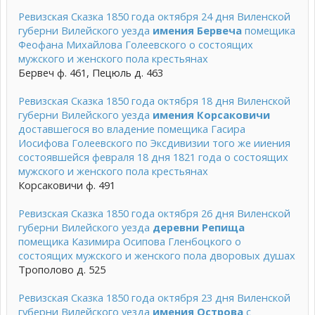
Ревизская Сказка 1850 года октября 24 дня Виленской
губерни Вилейского уезда
имения Бервеча
помещика
Феофана Михайлова Голеевского о состоящих
мужского и женского пола крестьянах
Бервеч ф. 461, Пецюль д. 463
Ревизская Сказка 1850 года октября 18 дня Виленской
губерни Вилейского уезда
имения Корсаковичи
доставшегося во владение помещика Гасира
Иосифова Голеевского по Эксдивизии того же ииения
состоявшейся февраля 18 дня 1821 года о состоящих
мужского и женского пола крестьянах
Корсаковичи ф. 491
Ревизская Сказка 1850 года октября 26 дня Виленской
губерни Вилейского уезда
деревни Репища
помещика Казимира Осипова Гленбоцкого о
состоящих мужского и женского пола дворовых душах
Трополово д. 525
Ревизская Сказка 1850 года октября 23 дня Виленской
губерни Вилейского уезда
имения Острова
с