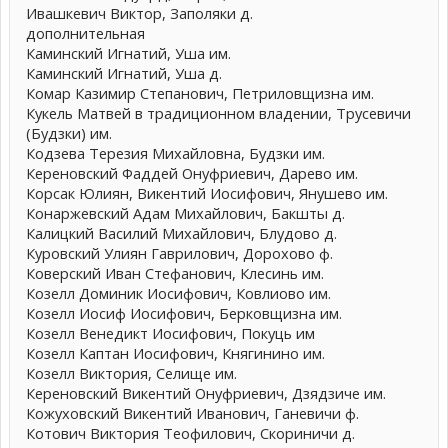
Ивашкевич Виктор, Заполяки д.
дополнительная
Каминский Игнатий, Уша им.
Каминский Игнатий, Уша д.
Комар Казимир Степанович, Петриловщизна им.
Кукель Матвей в традиционном владении, Трусевичи
(Будзки) им.
Кодзева Терезия Михайловна, Будзки им.
Кереновский Фаддей Онуфриевич, Дарево им.
Корсак Юлиян, Викентий Иосифович, Янушево им.
Конаржевский Адам Михайлович, Бакшты д.
Калицкий Василий Михайлович, Блудово д.
Куровский Улиян Гаврилович, Дорохово ф.
Коверский Иван Стефанович, Клесинь им.
Козелл Доминик Иосифович, Ковлиово им.
Козелл Иосиф Иосифович, Берковщизна им.
Козелл Венедикт Иосифович, Покуць им
Козелл Каптан Иосифович, Княгинино им.
Козелл Виктория, Селище им.
Кереновский Викентий Онуфриевич, Дзядзиче им.
Кожуховский Викентий Иванович, Ганевичи ф.
Котович Виктория Теофилович, Скориничи д.