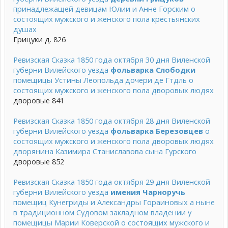
принадлежащей девицам Юлии и Анне Горским о
состоящих мужского и женского пола крестьянских
душах
Грицуки д. 826
Ревизская Сказка 1850 года октября 30 дня Виленской
губерни Вилейского уезда
фольварка Слободки
помещицы Устины Леопольда дочери де Гтдль о
состоящих мужского и женского пола дворовых людях
дворовые 841
Ревизская Сказка 1850 года октября 28 дня Виленской
губерни Вилейского уезда
фольварка Березовцев
о
состоящих мужского и женского пола дворовых людях
дворянина Казимира Станиславова сына Гурского
дворовые 852
Ревизская Сказка 1850 года октября 29 дня Виленской
губерни Вилейского уезда
имения Чарноручь
помещиц Кунегриды и Александры Гораиновых а ныне
в традиционном Судовом закладном владении у
помещицы Марии Коверской о состоящих мужского и