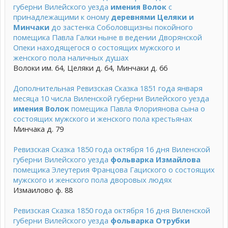
губерни Вилейского уезда
имения Волок
с
принадлежащими к оному
деревнями Целяки и
Минчаки
до застенка Соболовщизны покойного
помещика Павла Галки ныне в ведении Дворянской
Опеки находящегося о состоящих мужского и
женского пола наличных душах
Волоки им. 64, Целяки д. 64, Минчаки д. 66
Дополнительная Ревизская Сказка 1851 года января
месяца 10 числа Виленской губерни Вилейского уезда
имения Волок
помещика Павла Флориянова сына о
состоящих мужского и женского пола крестьянах
Минчака д. 79
Ревизская Сказка 1850 года октября 16 дня Виленской
губерни Вилейского уезда
фольварка Измайлова
помещика Элеутерия Францова Гациского о состоящих
мужского и женского пола дворовых людях
Измаилово ф. 88
Ревизская Сказка 1850 года октября 16 дня Виленской
губерни Вилейского уезда
фольварка Отрубки