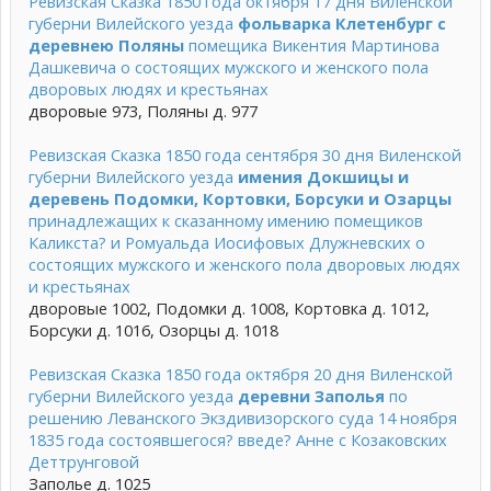
Ревизская Сказка 1850 года октября 17 дня Виленской
губерни Вилейского уезда
фольварка Клетенбург с
деревнею Поляны
помещика Викентия Мартинова
Дашкевича о состоящих мужского и женского пола
дворовых людях и крестьянах
дворовые 973, Поляны д. 977
Ревизская Сказка 1850 года сентября 30 дня Виленской
губерни Вилейского уезда
имения Докшицы и
деревень Подомки, Кортовки, Борсуки и Озарцы
принадлежащих к сказанному имению помещиков
Каликста? и Ромуальда Иосифовых Длужневских о
состоящих мужского и женского пола дворовых людях
и крестьянах
дворовые 1002, Подомки д. 1008, Кортовка д. 1012,
Борсуки д. 1016, Озорцы д. 1018
Ревизская Сказка 1850 года октября 20 дня Виленской
губерни Вилейского уезда
деревни Заполья
по
решению Леванского Экздивизорского суда 14 ноября
1835 года состоявшегося? введе? Анне с Козаковских
Деттрунговой
Заполье д. 1025