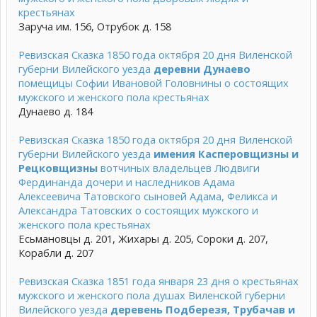
крестьянах
Заруча им. 156, Отрубок д. 158
Ревизская Сказка 1850 года октября 20 дня Виленской
губерни Вилейского уезда
деревни Дунаево
помещицы Софии Ивановой Головнины о состоящих
мужского и женского пола крестьянах
Дунаево д. 184
Ревизская Сказка 1850 года октября 20 дня Виленской
губерни Вилейского уезда
имения Касперовщизны и
Рецковщизны
вотчиных владельцев Людвиги
Фердинанда дочери и наследников Адама
Алексеевича Татовского сыновей Адама, Феликса и
Александра Татовских о состоящих мужского и
женского пола крестьянах
Есьмановцы д. 201, Жихары д. 205, Сороки д. 207,
Корабли д. 207
Ревизская Сказка 1851 года января 23 дня о крестьянах
мужского и женского пола душах Виленской губерни
Вилейского уезда
деревень Подберезя, Трубачав и