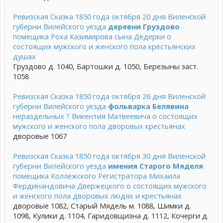
Ревизская Сказка 1850 года октября 20 дня Виленской
губерни Вилейского уезда
деревни Груздово
помещика Роха Казимирова сына Дедерки о
состоящих мужского и женского пола крестьянских
душах
Груздово д. 1040, Бартошки д. 1050, Березыны заст.
1058
Ревизская Сказка 1850 года октября 26 дня Виленской
губерни Вилейского уезда
фольварка Белявина
нераздельных ? Викентия Матвеевича о состоящих
мужского и женского пола дворовых крестьянах
дворовые 1067
Ревизская Сказка 1850 года октября 30 дня Виленской
губерни Вилейского уезда
имения Старого Мяделя
помещика Коллежского Регистратора Михаила
Фердинандовича Двержецкого о состоящих мужского
и женского пола дворовых людях и крестьянах
дворовые 1082, Старый Мядель м. 1088, Шимки д.
1098, Кулики д. 1104, Гаридовщизна д. 1112, Кочерги д.