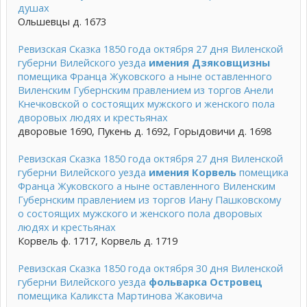
душах
Ольшевцы д. 1673
Ревизская Сказка 1850 года октября 27 дня Виленской
губерни Вилейского уезда
имения Дзяковщизны
помещика Франца Жуковского а ныне оставленного
Виленским Губернским правлением из торгов Анели
Кнечковской о состоящих мужского и женского пола
дворовых людях и крестьянах
дворовые 1690, Пукень д. 1692, Горыдовичи д. 1698
Ревизская Сказка 1850 года октября 27 дня Виленской
губерни Вилейского уезда
имения Корвель
помещика
Франца Жуковского а ныне оставленного Виленским
Губернским правлением из торгов Иану Пашковскому
о состоящих мужского и женского пола дворовых
людях и крестьянах
Корвель ф. 1717, Корвель д. 1719
Ревизская Сказка 1850 года октября 30 дня Виленской
губерни Вилейского уезда
фольварка Островец
помещика Каликста Мартинова Жаковича