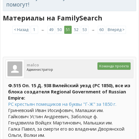
помогут!
Материалы на FamilySearch
←
→
< Назад
1
49
50
51
52
53
60
Вперёд >
malco
Команда проекта
Администратор
Ф.515 Оп. 15 Д. 938 Вилейский уезд (РС 1850), все из
блока создателя Regional Government of Russian
Empire:
РС крестьян помещиков на буквы "Г-Ж" за 1850 г.
Гриневский Иван Иосифович, Малашки им.
Гайкович Устин Андреевич, Заболоце ф.
Гендзвилла Войцех Мартинович, Малышки им.
Галка Павел, за смерти его во владении Дворянской
Ольги, Волки им.