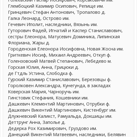
Глембоцкий Казимир Осипович, Репище им.
Гринцевич Стефан Антонович, Тропалово д.
Галка Леонард, Острово им.
Гечевич Иполит, наследники, Вязынь им.
Гуторович Фадей, Игнатий и Каспер Станиславович,
сестры Елеонора, Матусевич Доминика, Липинская
Флориана, Жары д.
Городенская Елеонора Иосифовна, Новая Жосна им.
Гриткевич Иосиф, Михаил Андреевич, Откуп ф.
Голензовский Матвей Степанович, Лебедево м.
Горская Юлия, Анна, Грицюки д.
де Гтдль Устина, Слободка ф.
Гурский Казимир Станиславович, Березовцы ф.
Горолковен Александра, Кунегунда, в закладах
Коверcкая Мария, Чарноручь им.
Гинстовик Стефания, Кошевники им.
Дашкевич Клементий Мартинович, Отрубки ф.
Дашкевич Викентий Мартинович, Кистенбург им.
Длужневский Каликст, Рамуальда, Докшицы им.
Деттрунг Анна, Заполье д.
Дедерка Рох Казимирович, Груздово им.
Данецкий Викентий Матвеевич, наследники, Белявин