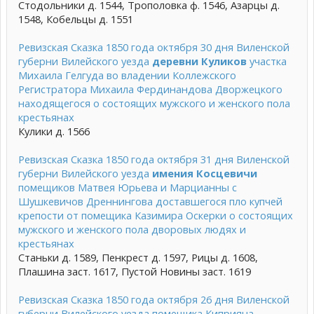
Стодольники д. 1544, Трополовка ф. 1546, Азарцы д.
1548, Кобельцы д. 1551
Ревизская Сказка 1850 года октября 30 дня Виленской
губерни Вилейского уезда
деревни Куликов
участка
Михаила Гелгуда во владении Коллежского
Регистратора Михаила Фердинандова Дворжецкого
находящегося о состоящих мужского и женского пола
крестьянах
Кулики д. 1566
Ревизская Сказка 1850 года октября 31 дня Виленской
губерни Вилейского уезда
имения Косцевичи
помещиков Матвея Юрьева и Марцианны с
Шушкевичов Дреннингова доставшегося пло купчей
крепости от помещика Казимира Оскерки о состоящих
мужского и женского пола дворовых людях и
крестьянах
Станьки д. 1589, Пенкрест д. 1597, Рицы д. 1608,
Плашина заст. 1617, Пустой Новины заст. 1619
Ревизская Сказка 1850 года октября 26 дня Виленской
губерни Вилейского уезда помещика Киприяна