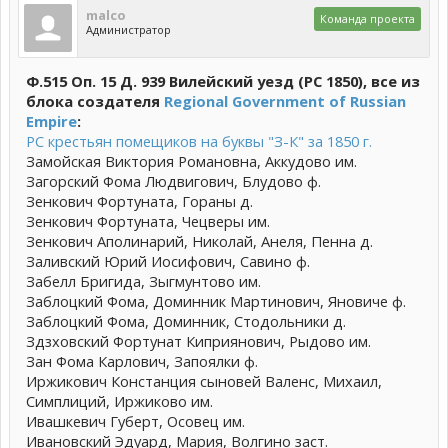
malco
Команда проекта
Администратор
Ф.515 Оп. 15 Д. 939 Вилейский уезд (РС 1850), все из
блока создателя
Regional Government of Russian
Empire
:
РС крестьян помещиков на буквы "З-К" за 1850 г.
Замойская Виктория Романовна, Аккудово им.
Загорский Фома Людвигович, Блудово ф.
Зенкович Фортуната, Гораны д.
Зенкович Фортуната, Чецверы им.
Зенкович Аполинарий, Николай, Анеля, Пенна д.
Заливский Юрий Иосифович, Савино ф.
Забелл Бригида, Зыгмунтово им.
Заблоцкий Фома, Доминник Мартинович, Яновиче ф.
Заблоцкий Фома, Доминник, Стодольники д.
Здзховский Фортунат Киприянович, Рыдово им.
Зан Фома Карлович, Запоялки ф.
Иржикович Констанция сыновей Валенс, Михаил,
Симплиций, Иржиково им.
Ивашкевич Губерт, Осовец им.
Ивановский Эдуард, Мария, Волгино заст.