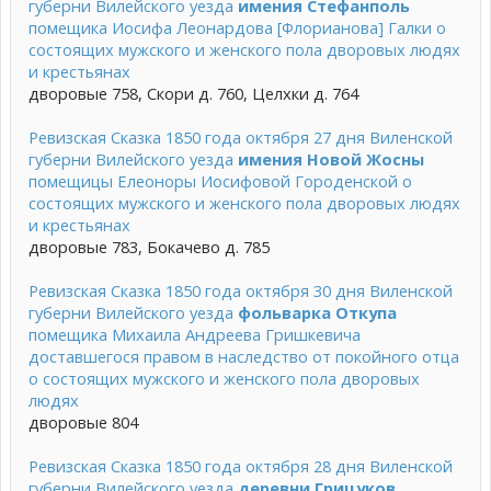
губерни Вилейского уезда
имения Стефанполь
помещика Иосифа Леонардова [Флорианова] Галки о
состоящих мужского и женского пола дворовых людях
и крестьянах
дворовые 758, Скори д. 760, Целхки д. 764
Ревизская Сказка 1850 года октября 27 дня Виленской
губерни Вилейского уезда
имения Новой Жосны
помещицы Елеоноры Иосифовой Городенской о
состоящих мужского и женского пола дворовых людях
и крестьянах
дворовые 783, Бокачево д. 785
Ревизская Сказка 1850 года октября 30 дня Виленской
губерни Вилейского уезда
фольварка Откупа
помещика Михаила Андреева Гришкевича
доставшегося правом в наследство от покойного отца
о состоящих мужского и женского пола дворовых
людях
дворовые 804
Ревизская Сказка 1850 года октября 28 дня Виленской
губерни Вилейского уезда
деревни Грицуков