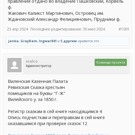
правления отдано во владение Пашковский, Корвель
ф.
Жакович Каликст Мартинович, Островец им.
Ждановский Александр Фелициянович, Прудники ф.
23 апр 2024
Последнее редактирование:
30 июл 2024
#1001
janka
,
GrayRam
,
Ingwar841
и
5 другим
нравится это.
malco
Команда проекта
Администратор
Виленская Казенная Палата
Ревизская Сказка крестьян
помещиков на буквы "Г-Ж"
Вилейского у. за 1850 г.
Регистр сказкам в сей книге находящимся 4
Опись подчисткам и переправкам в сей книге
оказавшимся при проверке сказок 12