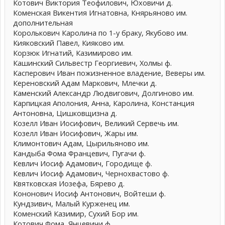
Котович Виктория Теофилович, Юховичи д.
Коменская Викентия Игнатовна, Княрьяново им.
дополнительная
Королькович Каролина по 1-у браку, Якубово им.
Кияковский Павел, Кияково им.
Корзюк Игнатий, Казимирово им.
Кашинский Сильвестр Георгиевич, Холмы ф.
Касперович Иван пожизненное владение, Веверы им.
Кереновский Адам Маркович, Млечки д.
Каменский Александр Людвигович, Долгиново им.
Карпицкая Аполония, Анна, Каролина, Констанция
Антоновна, Цишковщизна д.
Козелл Иван Иосифович, Великий Сервечь им.
Козелл Иван Иосифович, Жары им.
Климонтович Адам, Цырильяново им.
Кандыба Фома Францевич, Пугачи ф.
Кевлич Иосиф Адамович, Городище ф.
Кевлич Иосиф Адамович, Чернохвастово ф.
Квятковская Иозефа, Бярево д.
Кононович Иосиф Антонович, Войтеши ф.
Кундзивич, Малый Курженец им.
Коменский Казимир, Сухий Бор им.
Котович Фома, Янцевичи ф.