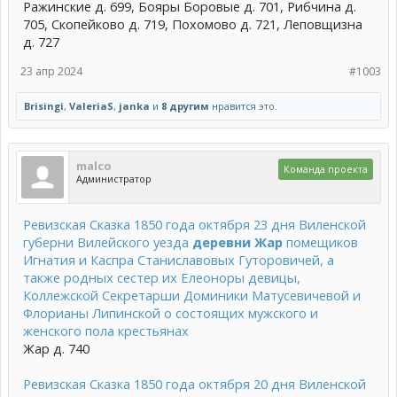
Ражинские д. 699, Бояры Боровые д. 701, Рибчина д.
705, Скопейково д. 719, Похомово д. 721, Леповщизна
д. 727
23 апр 2024
#1003
Brisingi
,
ValeriaS
,
janka
и
8 другим
нравится это.
malco
Команда проекта
Администратор
Ревизская Сказка 1850 года октября 23 дня Виленской
губерни Вилейского уезда
деревни Жар
помещиков
Игнатия и Каспра Станиславовых Гуторовичей, а
также родных сестер их Елеоноры девицы,
Коллежской Секретарши Доминики Матусевичевой и
Флорианы Липинской о состоящих мужского и
женского пола крестьянах
Жар д. 740
Ревизская Сказка 1850 года октября 20 дня Виленской