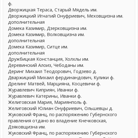
ф.
Дворжицкая Тераса, Старый Мядель им.
Дворжицкий Игнатий Онуфриевич, Меховщизна им.
дополнительная
Домека Казимир, Дзерковщизна им.
Домека Казимир, Волковщизна им.
дополнительная
Домека Казимир, Ситце им.
дополнительная
Дружбицкая Констанция, Холхлы им.
Деревинский Алоиз, Чебоданы им.
Деринг Михаил Теодорович, Годзево д.
Дваржицкий Михаил фердинандович, Кулики ф.
Дрелинг Матвей, Марцияна, Косцевичи ф.
Журавлевич Киприян, Иванки ф.
Журавлевич Катерины, Иванки ф.
Желиговская Мария, Мариянполь ф.
Желиговский Юлиан Онуфриевич, Ольшевцы д.
Жуковский Франц, по распоряжению Губернского
правления отдано во владение Кнечковская,
Дзяковщизна им.
Жуковский Франц, по распоряжению Губернского