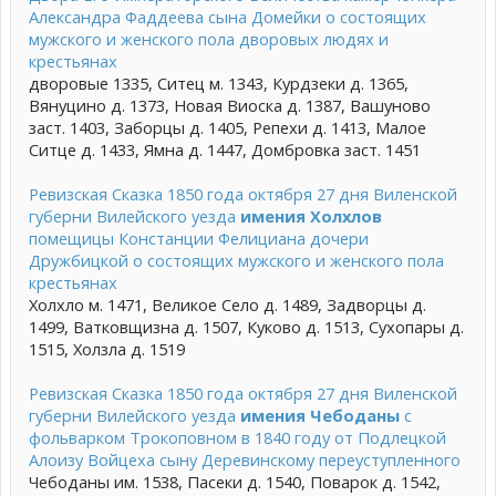
Александра Фаддеева сына Домейки о состоящих
мужского и женского пола дворовых людях и
крестьянах
дворовые 1335, Ситец м. 1343, Курдзеки д. 1365,
Вянуцино д. 1373, Новая Виоска д. 1387, Вашуново
заст. 1403, Заборцы д. 1405, Репехи д. 1413, Малое
Ситце д. 1433, Ямна д. 1447, Домбровка заст. 1451
Ревизская Сказка 1850 года октября 27 дня Виленской
губерни Вилейского уезда
имения Холхлов
помещицы Констанции Фелициана дочери
Дружбицкой о состоящих мужского и женского пола
крестьянах
Холхло м. 1471, Великое Село д. 1489, Задворцы д.
1499, Ватковщизна д. 1507, Куково д. 1513, Сухопары д.
1515, Холзла д. 1519
Ревизская Сказка 1850 года октября 27 дня Виленской
губерни Вилейского уезда
имения Чебоданы
с
фольварком Трокоповном в 1840 году от Подлецкой
Алоизу Войцеха сыну Деревинскому переуступленного
Чебоданы им. 1538, Пасеки д. 1540, Поварок д. 1542,