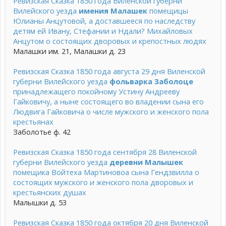
Ревизская Сказка 1850 года Виленской губерни
Вилейского уезда
имения Малашек
помещицы
Юлианы Анцутовой, а доставшееся по наследству
детям ей Ивану, Стефании и Ндали? Михайловых
Анцутом о состоящих дворовых и крепостных людях
Малашки им. 21, Малашки д. 23
Ревизская Сказка 1850 года августа 29 дня Виленской
губерни Вилейского уезда
фольварка Заболоце
принадлежащего покойному Устину Андрееву
Гайковичу, а ныне состоящего во владении сына его
Людвига Гайковича о числе мужского и женского пола
крестьянах
Заболотье ф. 42
Ревизская Сказка 1850 года сентября 28 Виленской
губерни Вилейского уезда
деревни Малышек
помещика Войтеха Мартиновоа сына Гендзвилла о
состоящих мужского и женского пола дворовых и
крестьянских душах
Малышки д. 53
Ревизская Сказка 1850 года октября 20 дня Виленской