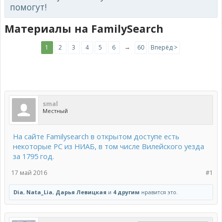
помогут!
Материалы на FamilySearch
→
1
2
3
4
5
6
60
Вперёд >
smal
Местный
На сайте Familysearch в открытом доступе есть
некоторые РС из НИАБ, в том числе Вилейского уезда
за 1795 год.
17 май 2016
#1
Dia
,
Nata_Lia
,
Дарья Левицкая
и
4 другим
нравится это.