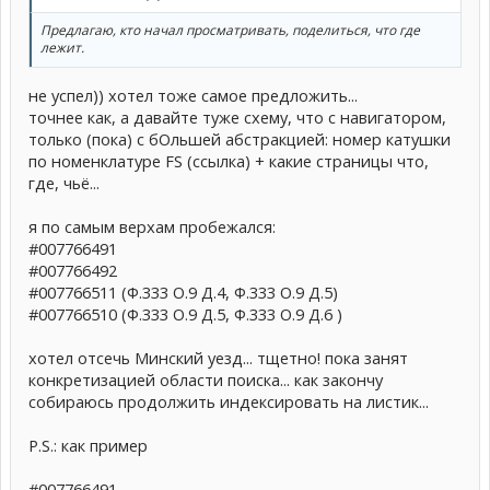
Предлагаю, кто начал просматривать, поделиться, что где
лежит.
не успел)) хотел тоже самое предложить...
точнее как, а давайте туже схему, что с навигатором,
только (пока) с бОльшей абстракцией: номер катушки
по номенклатуре FS (ccылка) + какие страницы что,
где, чьё...
я по самым верхам пробежался:
#007766491
#007766492
#007766511 (Ф.333 О.9 Д.4, Ф.333 О.9 Д.5)
#007766510 (Ф.333 О.9 Д.5, Ф.333 О.9 Д.6 )
хотел отсечь Минский уезд... тщетно! пока занят
конкретизацией области поиска... как закончу
собираюсь продолжить индексировать на листик...
P.S.: как пример
#007766491