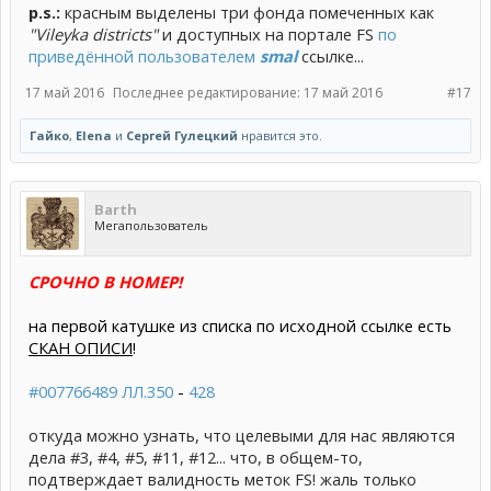
p.s.:
красным выделены три фонда помеченных как
"Vileyka districts"
и доступных на портале FS
по
приведённой пользователем
smal
ссылке...
17 май 2016
Последнее редактирование:
17 май 2016
#17
Гайко
,
Elena
и
Сергей Гулецкий
нравится это.
Barth
Мегапользователь
СРОЧНО В НОМЕР!
на первой катушке из списка по исходной ссылке есть
СКАН ОПИСИ
!
#007766489 ЛЛ.350
-
428
откуда можно узнать, что целевыми для нас являются
дела #3, #4, #5, #11, #12... что, в общем-то,
подтверждает валидность меток FS! жаль только