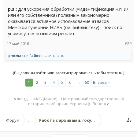
p.s.:
для ускорения обработки (=идентификация н.п. и/
или его собственника) полезным закономерно
оказывается активное использование атласов
Минской губернии НИАБ (см. библиотеку) - поиск по
упомянутым позициям решает...
17 май 2016
#20
protmaks
и
Гайко
нравится это.
(Вы должны войти или зарегистрироваться, чтобы ответить.)
→
1
2
3
4
5
6
60
Вперёд >
<
Фонды НИАБ (Минск)
|
Центральный государственный
исторический архив Украины (г. Львов)
>
Форум
...
Работа с архивами, госучреждениями, онла