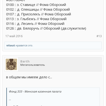
0100 :: з. Ставище // Фома Оборский
0102 :: д. Олекшицы // Фома Оборский
0107 :: д. Присiолекъ // Фома Оборский
0113 :: з. Глыбежъ // Фома Оборский
0116 :: д. Лесинъ // Фома Оборский
0126 :: дв. Бялоручъ // Оборский (дв.служители)
17 май 2016
#13
vitaut
нравится это.
Barth
Мегапользователь
в общем мы имеем дело с...
Фонд 333 - Минская казенная палата
...