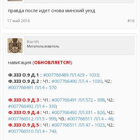
правда после идет снова минский уезд
17 май 2016
#16
Barth
Мегапользователь
навигация (
ОБНОВЛЯЕТСЯ!
):
Ф.333 О.9 Д.1
::
#007766489 ЛЛ.429
-
1033
;
Ф.333 О.9 Д.2
:: Ч1.:
#007766490 ЛЛ.4
-
1030
, Ч2.:
#007766491 ЛЛ.4
-
570
Ф.333 О.9 Д.3
:: Ч1.:
#007766491 ЛЛ.572
-
998
, Ч2.:
#007766492 ЛЛ.4
-
330
;
Ф.333 О.9 Д.4
:: Ч1.:
#007766492 ЛЛ.331
-
826
, Ч2.:
#007766512 ЛЛ.5
-
999
, Ч3.:
#007766511 ЛЛ.4
-
46
;
Ф.333 О.9 Д.5
:: Ч1.:
#007766511 ЛЛ.47
-
1023
, Ч2.:
#007766510 ЛЛ.4
-
743
.