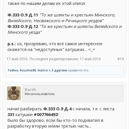
также по нашим делам их этой описи:
Ф.333 О.9 Д.11
"То же шляхты и крестьян Минского,
Вилейского, Несвижского и Речицкого уездов"
Ф.333 О.9 Д.12
"То же крестьян и шляхты Вилейского и
Минского уезда"
p.s.:
ох, прозреваю, что всё самое интересное
окажется на "недоступных" катушках... <_<
17 май 2016
Последнее редактирование:
17 май 2016
#19
Гайко
,
ksusha80
,
malco
и
3 другим
нравится это.
Barth
Мегапользователь
начал разбирать
Ф.333 О.9 Д.4
с начала, т.е. с листа
331
катушки
#007766492
!
было бы здорово, если бы кто-то подхватил в
разработку вторую и/или третью часть...