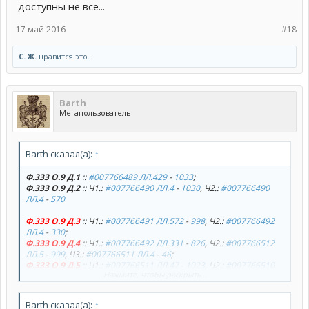
доступны не все...
17 май 2016
#18
С. Ж.
нравится это.
Barth
Мегапользователь
Barth сказал(а):
↑
Ф.333 О.9 Д.1
::
#007766489 ЛЛ.429
-
1033
;
Ф.333 О.9 Д.2
:: Ч1.:
#007766490 ЛЛ.4
-
1030
, Ч2.:
#007766490
ЛЛ.4
-
570
Ф.333 О.9 Д.3
:: Ч1.:
#007766491 ЛЛ.572
-
998
, Ч2.:
#007766492
ЛЛ.4
-
330
;
Ф.333 О.9 Д.4
:: Ч1.:
#007766492 ЛЛ.331
-
826
, Ч2.:
#007766512
ЛЛ.5
-
999
, Ч3.:
#007766511 ЛЛ.4
-
46
;
Ф.333 О.9 Д.5
:: Ч1.:
#007766511 ЛЛ.47
-
1023
, Ч2.:
#007766510
Нажмите, чтобы раскрыть...
ЛЛ.4
-
743
.
Barth сказал(а):
↑