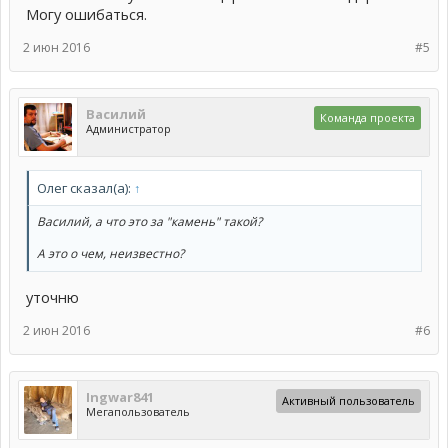
Могу ошибаться.
2 июн 2016
#5
Василий
Команда проекта
Администратор
Олег сказал(а):
↑
Василий, а что это за "камень" такой?
А это о чем, неизвестно?
уточню
2 июн 2016
#6
Ingwar841
Активный пользователь
Мегапользователь