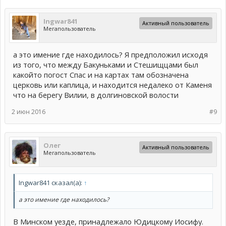
Ingwar841
Активный пользователь
Мегапользователь
а это имение где находилось? Я предположил исходя
из того, что между Бакуньками и Стешищцами был
какойто погост Спас и на картах там обозначена
церковь или каплица, и находится недалеко от Каменя
что на берегу Вилии, в долгиновской волости
2 июн 2016
#9
Олег
Активный пользователь
Мегапользователь
Ingwar841 сказал(а):
↑
а это имение где находилось?
В Минском уезде, принадлежало Юдицкому Иосифу.