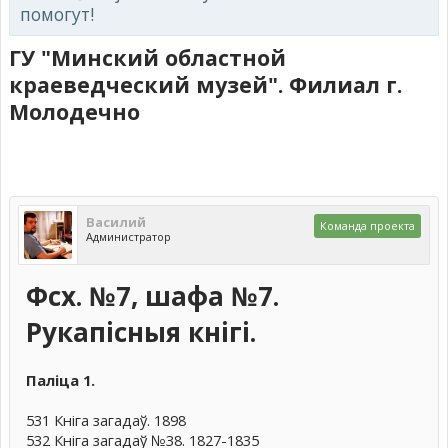
помогут!
ГУ "Минский областной
краеведческий музей". Филиал г.
Молодечно
Василий
Команда проекта
Администратор
Фсх. №7, шафа №7.
Рукапісныя кнігі.
Паліца 1.
531 Кніга загадаў. 1898
532 Кніга загадаў №38. 1827-1835