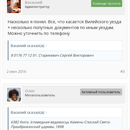
Василий
Команда проекта
Администратор
Насколько я понял. Все, что касается Вилейского уезда
+ несколько попутных документов по иным уездам.
Можно уточнить по телефону
Василий сказал(а):
↑
8 0176 77 12 01. Старикевич Сергей Викторович
2 июн 2016
#3
Олег
Активный пользователь
Мегапользователь
Василий сказал(а):
↑
6382 Кніга. Іспаведная ведамасць Камень-Спаскай Свята-
Праабражэнскай царквы. 1898