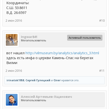
Координаты:
С.Ш. 53.8611
В.Д. 26.6597
2 июн 2016
#10
Ingwar841
Активный пользователь
Мегапользователь
вот нашел
http://vilmuseum.by/analytics/analytics_3.html
здесь есть инфа о церкви Камень-Спас на берегах
Вилии
2 июн 2016
#11
irinatok1958
,
Сергей Гулецкий
и
Олег
нравится это.
Алексей Артемьев-Хщанович
Мегапользователь