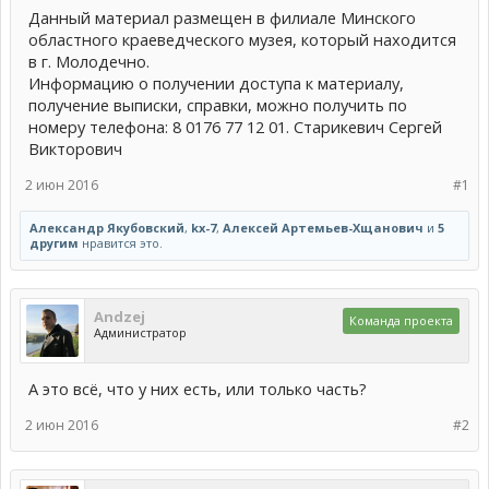
Данный материал размещен в филиале Минского
областного краеведческого музея, который находится
в г. Молодечно.
Информацию о получении доступа к материалу,
получение выписки, справки, можно получить по
номеру телефона: 8 0176 77 12 01. Старикевич Сергей
Викторович
2 июн 2016
#1
Александр Якубовский
,
kx-7
,
Алексей Артемьев-Хщанович
и
5
другим
нравится это.
Andzej
Команда проекта
Администратор
А это всё, что у них есть, или только часть?
2 июн 2016
#2