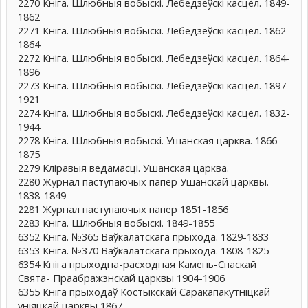
2270 Кніга. Шлюбныя вобыскі. Лебедзеўскі касцёл. 1849-
1862
2271 Кніга. Шлюбныя вобыскі. Лебедзеўскі касцёл. 1862-
1864
2272 Кніга. Шлюбныя вобыскі. Лебедзеўскі касцёл. 1864-
1896
2273 Кніга. Шлюбныя вобыскі. Лебедзеўскі касцёл. 1897-
1921
2274 Кніга. Шлюбныя вобыскі. Лебедзеўскі касцёл. 1832-
1944
2278 Кніга. Шлюбныя вобыскі. Ушанская царква. 1866-
1875
2279 Кліравыя ведамасці. Ушанская царква.
2280 Журнал паступаючых папер Ушанскай царквы.
1838-1849
2281 Журнал паступаючых папер 1851-1856
2283 Кніга. Шлюбныя вобыскі. 1849-1855
6352 Кніга. №365 Ваўкалатскага прыхода. 1829-1833
6353 Кніга. №370 Ваўкалатскага прыхода. 1808-1825
6354 Кніга прыходна-расходная Камень-Спаскай
Свята- Праабражэнскай царквы 1904-1906
6355 Кніга прыходаў Костыкскай Саракапакутніцкай
уніяцкай царквы 1867