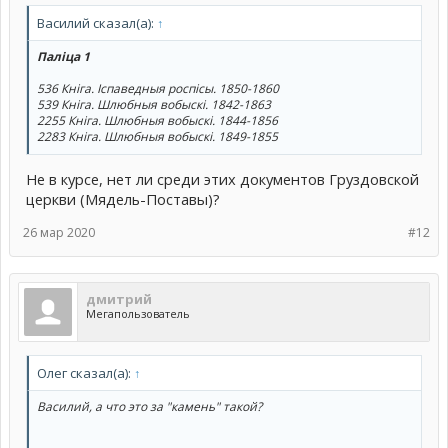
Василий сказал(а):
↑
Паліца 1
536 Кніга. Іспаведныя роспісы. 1850-1860
539 Кніга. Шлюбныя вобыскі. 1842-1863
2255 Кніга. Шлюбныя вобыскі. 1844-1856
2283 Кніга. Шлюбныя вобыскі. 1849-1855
Не в курсе, нет ли среди этих документов Груздовской
церкви (Мядель-Поставы)?
26 мар 2020
#12
дмитрий
Мегапользователь
Олег сказал(а):
↑
Василий, а что это за "камень" такой?