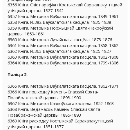
6356 Кніга. Спіс парафіян Костыкскай Саракапакутніцкай
уніяцкай царквы. 1827-1842
6357 Кніга. Метрыка Ваўкалатскага касцёла. 1849-1961
6358 Кніга. №382 Ваўкалатскага касцёла. 1835-1838
6359 Кніга. Метрыка Норжыцкай Свята-Пакроўскай
царквы. 1859-1861
6360 Кніга. Метрыка Лучайскага касцёла. 1873-1876
6361 Кніга. Метрыка Ваўкалатскага касцёла. 1858-1862
6362 Кніга. №363 Ваўкалатскага касцёла. 1825-1827
6363 Кніга. Метрыка Ваўкалатскага касцёла. 1802-1808
6364 Кніга. Метрыка Ваўкалатскага касцёла. 1799-1806
Паліца 2.
6365 Кніга. Метрыка Ваўкалатскага касцёла. 1862-1871
6366 Кніга прыходаў Камень-Спаскай Свята-
Праабражэнскай царквы. 1898-1900
6367 Кніга. Метрыка Казлоўскага касцёла. 1852-1863
6368 Кніга. Ведамасць Камень-Спаскай Свята-
Праабражэнскай царквы. 1885-1893
6369 Кніга расходаў Костыкскай Саракапакутніцкай
уніяцкай царквы. 1851-1877