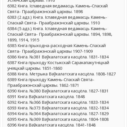
Успенскай царквы. 1916
6382 Кніга. Іспаведная ведамасць Камень-Спаскай
Свята- Праабражэнскай царквы. 1898
6383 (2 адз.) Кніга. Іспаведная ведамасць Камень-
Спаскай Свята- Праабражэнскай царквы. 1910
6384 (5 адз.) Кніга. Іспаведная ведамасць Камень-
Спаскай Свята- Праабражэнскай царквы. 1894, 1898,
1899, 1914, 1915
6385 Кніга прыходна-расходная Камень-Спаскай
Свята- Праабражэнскай царквы 1907-1909
6386 Кніга. №381 Ваўкалатскага касцёла. 1831-1834
6387 Кніга прыходу Костыкскай Саракапакутніцкай
уніяцкай царквы. 1851-1860
6388 Кніга. Метрыка Ваўкалатскага касцёла. 1808-1827
6389 Кніга прыходу Камень-Спаскай Свята-
Праабражэнскай царквы. 1862-1871
6390 Кніга. №380 Ваўкалатскага касцёла. 1827-1831
6391 Кніга Ваўкалатскага касцёла. 1848
6392 Кніга. №366 Ваўкалатскага касцёла. 1833-1834
6393 Кніга. №373 Ваўкалатскага касцёла. 1832-1834
6394 Кніга. №364 Ваўкалатскага касцёла. 1827-1829
6395 Кніга. №369 Ваўкалатскага касцёла. 1804-1808
6396 Кніга Ваўкалатскага касцёла. 1841-1848