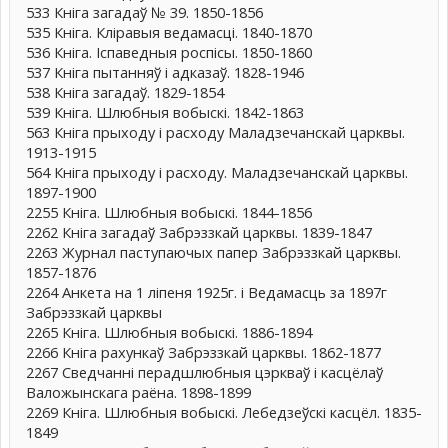
533 Кніга загадаў № 39. 1850-1856
535 Кніга. Кліравыя ведамасці. 1840-1870
536 Кніга. Іспаведныя роспісы. 1850-1860
537 Кніга пытанняў і адказаў. 1828-1946
538 Кніга загадаў. 1829-1854
539 Кніга. Шлюбныя вобыскі. 1842-1863
563 Кніга прыходу і расходу Маладзечанскай царквы.
1913-1915
564 Кніга прыходу і расходу. Маладзечанскай царквы.
1897-1900
2255 Кніга. Шлюбныя вобыскі. 1844-1856
2262 Кніга загадаў Забрэззкай царквы. 1839-1847
2263 Журнал паступаючых папер Забрэззкай царквы.
1857-1876
2264 Анкета на 1 ліпеня 1925г. і Ведамасць за 1897г
Забрэззкай царквы
2265 Кніга. Шлюбныя вобыскі. 1886-1894
2266 Кніга рахункаў Забрэззкай царквы. 1862-1877
2267 Сведчанні перадшлюбныя цэркваў і касцёлаў
Валожынскага раёна. 1898-1899
2269 Кніга. Шлюбныя вобыскі. Лебедзеўскі касцёл. 1835-
1849