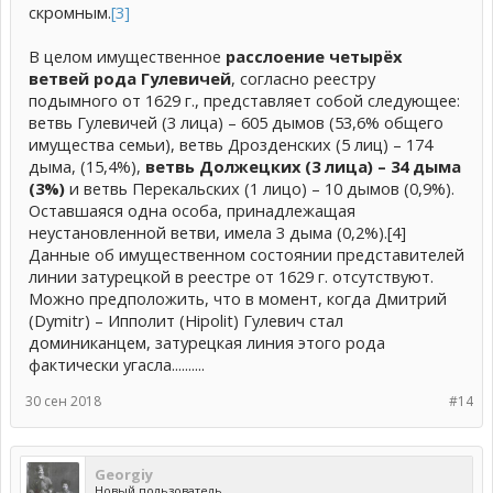
скромным.
[3]
В целом имущественное
расслоение четырёх
ветвей рода Гулевичей
, согласно реестру
подымного от 1629 г., представляет собой следующее:
ветвь Гулевичей (3 лица) – 605 дымов (53,6% общего
имущества семьи), ветвь Дрозденских (5 лиц) – 174
дыма, (15,4%),
ветвь Должецких (3 лица) – 34 дыма
(3%)
и ветвь Перекальских (1 лицо) – 10 дымов (0,9%).
Оставшаяся одна особа, принадлежащая
неустановленной ветви, имела 3 дыма (0,2%).[4]
Данные об имущественном состоянии представителей
линии затурецкой в реестре от 1629 г. отсутствуют.
Можно предположить, что в момент, когда Дмитрий
(Dymitr) – Ипполит (Hipolit) Гулевич стал
доминиканцем, затурецкая линия этого рода
фактически угасла..........
30 сен 2018
#14
Georgiy
Новый пользователь