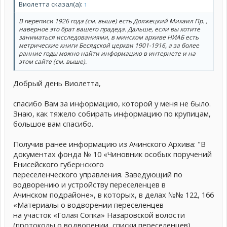
Виолетта сказал(а):
↑
В переписи 1926 года (см. выше) есть Должецкий Михаил Пр. ,
наверное это брат вашего прадеда. Дальше, если вы хотите
заниматься исследованиями, в минском архиве НИАБ есть
метрические книги Бесядской церкви 1901-1916, а за более
ранние годы можно найти информацию в интернете и на
этом сайте (см. выше).
Добрый день Виолетта,
спасибо Вам за информацию, которой у меня не было.
Знаю, как тяжело собирать информацию по крупицам,
большое вам спасибо.
Получив ранее информацию из Ачинского Архива: "В
документах фонда № 10 «Чиновник особых поручений
Енисейского губернского
переселенческого управления. Заведующий по
водворению и устройству переселенцев в
Ачинском подрайоне», в которых, в делах №№ 122, 166
«Материалы о водворении переселенцев
на участок «Голая Сопка» Назаровской волости
(протоколы о водворении, списки переселенцев)