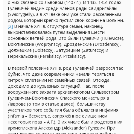
о них связано со Львовом (1407 г.). В 1432-1451 годах
Гулевичей видим среди членов рады Свидригайлы
(Swidrygielly), а в XYI веке они уже стали расселённым
родом, который крепко пустил свои корни на Волыни.
[2]
В начале XYII в. структура семьи, наконец,
выкристализовалась путём выделения шести
основных ветвей рода. Это были Гулевичи (Hulewicze),
Воютинские (Wojutynscy), Дрозденские (Drozdenscy),
Должецкие (Dolzeccy), Затурецкие (Zatureccy) и
Перекальские (Perekalscy, Przekalscy).
В первой половине XYII в. род Гулевичей разросся так
буйно, что даже современники начали теряться в
хитром сплетении их семейных связей. Отсюда,
доходило до курьёзных ситуаций. Так, после
вооружённого захвата архиепископом Сильвестром
Гулевичем-Воютинским Спасского монастыря в
Лаврове (о том в статье далее), большинству
участников того события была объявлена инфамия
(Infamia – бесчестье, сопряжённое с лишением
некоторых прав – А.Г.). В их числе был и родственник
архиепископа Александр (Aleksander) Гулевич. При
этом дошло до замешательства, так как судебные