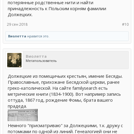
потерянные родственные нити и найти
принадлежность к Польским корням фамилии
Должецких.
29 сен 2018
#10
Виолетта
нравится это.
Виолетта
Мегапользователь
Должецкие из помещичьих крестьян, имение Бесяды.
Православные, прихожане Бесядской церкви, ранее
греко-католической. На сайте familysearch есть
метрические книги (1834-1900). Вот например запись
оттуда, 1867 год, рождение Фомы, брата вашего
прадеда.
Немного "присматриваю" за Должецкими, т.к. дружу с
потомками по одной из линий. Генеалогией они не