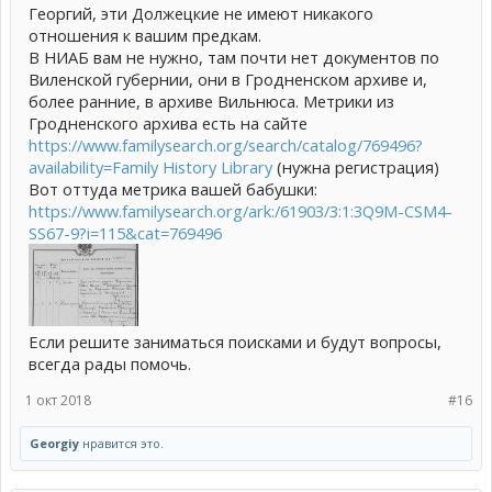
Георгий, эти Должецкие не имеют никакого
отношения к вашим предкам.
В НИАБ вам не нужно, там почти нет документов по
Виленской губернии, они в Гродненском архиве и,
более ранние, в архиве Вильнюса. Метрики из
Гродненского архива есть на сайте
https://www.familysearch.org/search/catalog/769496?
availability=Family History Library
(нужна регистрация)
Вот оттуда метрика вашей бабушки:
https://www.familysearch.org/ark:/61903/3:1:3Q9M-CSM4-
SS67-9?i=115&cat=769496
Если решите заниматься поисками и будут вопросы,
всегда рады помочь.
1 окт 2018
#16
Georgiy
нравится это.