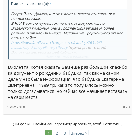
Виолетта сказал(а):
↑
Георгий, эти Должецкие не имеют никакого отношения к
вашим предкам.
В НИАБ вам не нужно, там почти нет документов по
Виленской губернии, они в Гродненском архиве и, более
ранние, в архиве Вильнюса. Метрики из Гродненского архива
есть на сайте
https://www.familysearch.org/search/catalog/769496?
availability=Family History Library
(нужна регистрация)
Вот оттуда метрика вашей бабушки:
Нажмите, чтобы раскрыть...
https://www.familysearch.org/ark:/61903/3:1:3Q9M-CSM4-SS67-9?
i=115&cat=769496
Виолетта, хотел сказать Вам еще раз большое спасибо
Посмотреть вложение 2239
Если решите заниматься поисками и будут вопросы, всегда
за документ о рождении бабушки, так как на самом
рады помочь.
деле у нас была информация, что бабушка Екатерина
Дмитриевна - 1889 г.р, как это получилось можно
только догадываться, но сейчас все начинает вставать
на свои места.
1 окт 2018
#20
(Вы должны войти или зарегистрироваться, чтобы ответить.)
1
2
3
Вперёд >