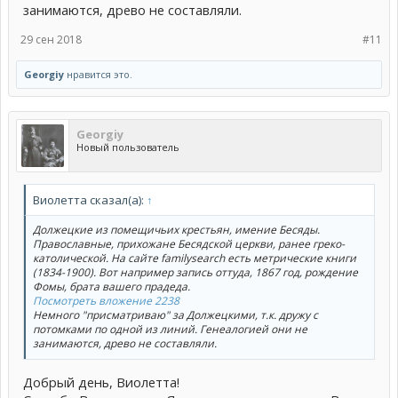
занимаются, древо не составляли.
29 сен 2018
#11
Georgiy
нравится это.
Georgiy
Новый пользователь
Виолетта сказал(а):
↑
Должецкие из помещичьих крестьян, имение Бесяды.
Православные, прихожане Бесядской церкви, ранее греко-
католической. На сайте familysearch есть метрические книги
(1834-1900). Вот например запись оттуда, 1867 год, рождение
Фомы, брата вашего прадеда.
Посмотреть вложение 2238
Немного "присматриваю" за Должецкими, т.к. дружу с
потомками по одной из линий. Генеалогией они не
занимаются, древо не составляли.
Добрый день, Виолетта!