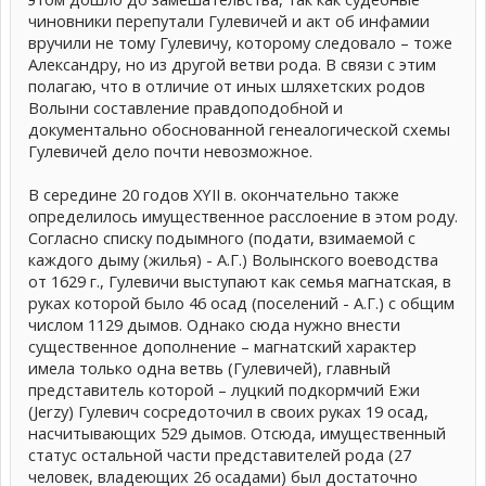
чиновники перепутали Гулевичей и акт об инфамии
вручили не тому Гулевичу, которому следовало – тоже
Александру, но из другой ветви рода. В связи с этим
полагаю, что в отличие от иных шляхетских родов
Волыни составление правдоподобной и
документально обоснованной генеалогической схемы
Гулевичей дело почти невозможное.
В середине 20 годов XYII в. окончательно также
определилось имущественное расслоение в этом роду.
Согласно списку подымного (подати, взимаемой с
каждого дыму (жилья) - А.Г.) Волынского воеводства
от 1629 г., Гулевичи выступают как семья магнатская, в
руках которой было 46 осад (поселений - А.Г.) с общим
числом 1129 дымов. Однако сюда нужно внести
существенное дополнение – магнатский характер
имела только одна ветвь (Гулевичей), главный
представитель которой – луцкий подкормчий Ежи
(Jerzy) Гулевич сосредоточил в своих руках 19 осад,
насчитывающих 529 дымов. Отсюда, имущественный
статус остальной части представителей рода (27
человек, владеющих 26 осадами) был достаточно