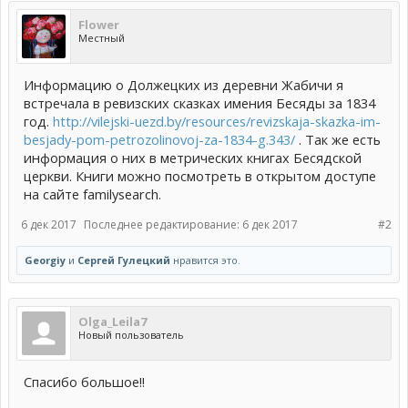
Flower
Местный
Информацию о Должецких из деревни Жабичи я
встречала в ревизских сказках имения Бесяды за 1834
год.
http://vilejski-uezd.by/resources/revizskaja-skazka-im-
besjady-pom-petrozolinovoj-za-1834-g.343/
. Так же есть
информация о них в метрических книгах Бесядской
церкви. Книги можно посмотреть в открытом доступе
на сайте familysearch.
6 дек 2017
Последнее редактирование:
6 дек 2017
#2
Georgiy
и
Сергей Гулецкий
нравится это.
Olga_Leila7
Новый пользователь
Спасибо большое!!