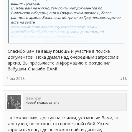
вашим предкам.
В НИАБ вам не нужно, там почти нет документов по
Виленской губернии, они в Гродненском архиве и, более
ранние, в архиве Вильнюса. Метрики из Гродненского архива
есть на сайте
https://www.familysearch.org/search/catalog/769496?
availability=Family History Library
(нужна регистрация)
Вот оттуда метрика вашей бабушки:
Нажмите, чтобы раскрыть...
https://www.familysearch.org/ark:/61903/3:1:3Q9M-CSM4-SS67-9?
i=115&cat=769496
Спасибо Вам за вашу помощь и участие в поиске
Посмотреть вложение 2239
Если решите заниматься поисками и будут вопросы, всегда
документов!! Пока думал над очередным запросом в
рады помочь.
архив, Вы присылаете информацию о рождении
бабушки. Спасибо ВАМ!
1 окт 2018
#18
Georgiy
Новый пользователь
...к сожалению, доступ на ссылки, указанные Вами, не
доступен, возможно это временный сбой. Хотел
спросить у вас, где возможно найти данные,