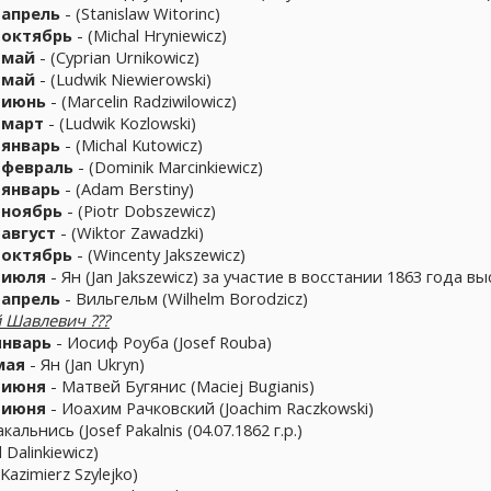
4
апрель
- (Stanislaw Witorinc)
3
октябрь
- (Michal Hryniewicz)
9
май
- (Cyprian Urnikowicz)
4
май
- (Ludwik Niewierowski)
6
июнь
- (Marcelin Radziwilowicz)
0
март
- (Ludwik Kozlowski)
1
январь
- (Michal Kutowicz)
6
февраль
- (Dominik Marcinkiewicz)
1
январь
- (Adam Berstiny)
14 ноябрь
- (Piotr Dobszewicz)
8 август
- (Wiktor Zawadzki)
8
октябрь
- (Wincenty Jakszewicz)
29 июля
- Ян (Jan Jakszewicz) за участие в восстании 1863 года 
24 апрель
- Вильгельм (Wilhelm Borodzicz)
й Шавлевич ???
январь
- Иосиф Роуба (Josef Rouba)
 мая
- Ян (Jan Ukryn)
10 июня
- Матвей Бугянис (Maciej Bugianis)
10 июня
- Иоахим Рачковский (Joachim Raczkowski)
альнись (Josef Pakalnis (04.07.1862 г.р.)
 Dalinkiewicz)
(Kazimierz Szylejko)