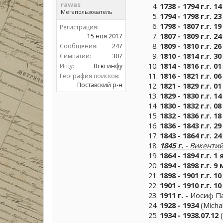
rawas
1738 - 1794 г.г. 1
Мегапользователь
1794 - 1798 г.г. 2
1798 - 1807 г.г. 1
Регистрация:
1807 - 1809 г.г. 2
15 ноя 2017
1809 - 1810 г.г. 2
Сообщения:
247
1810 - 1814 г.г. 3
Симпатии:
307
1814 - 1816 г.г. 0
Ищу:
Всю инфу
1816 - 1821 г.г. 0
География поисков:
1821 - 1829 г.г. 0
Поставский р-н
1829 - 1830 г.г. 
1830 - 1832 г.г. 0
1832 - 1836 г.г. 1
1836 - 1843 г.г. 
1843 - 1864 г.г. 
1845 г.
- Викенти
1864 - 1894 г.г.
1 
1894 - 1898 г.г. 9
1898 - 1901 г.г. 
1901 - 1910 г.г. 
1911 г.
- Иосиф Пак
1928
- 1934
(Michal
1934 - 1938.07.12