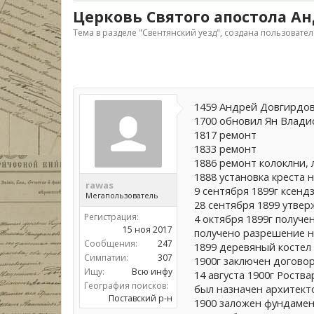
Церковь Святого апостола А
Тема в разделе "
Свентянский уезд
", создана пользовате
1459 Андрей Довгирдо
1700 обновил Ян Влади
1817 ремонт
1833 ремонт
1886 ремонт колоклни,
1888 установка креста н
rawas
9 сентября 1899г ксенд
Мегапользователь
28 сентября 1899 утве
Регистрация:
4 октября 1899г получе
15 ноя 2017
получено разрешение н
Сообщения:
247
1899 деревяный костел
Симпатии:
307
1900г заключен догово
Ищу:
Всю инфу
14 августа 1900г Роств
География поисков:
был назначен архитект
Поставский р-н
1900 заложен фундаме