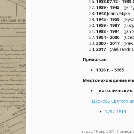
1938.07.12
- 1939.
1939 - 1945
- (Jer
1943
Joann Mąka
1945 - 1959
- (Rys
1959 - 1987
- (Lucj
1988 - 1994
- (Jan 
1994 - 2000
- (Cze
2000 - 2017
- (Paw
2017
- (Aleksandr 
Прихожан:
1926 г.
- 5665
Местонахождение мет
- католических:
Церковь Святого а
1797-1819
rawas
,
10 апр 2021
Последне