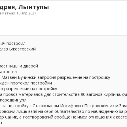
ндрея, Лынтупы
лем
rawas
,
10 апр 2021
.
вич построил
слав Бжостовский
 лестницы и дверей
а костел
з Матвей Бучински запросил разрешение на постройку
ржден протокол постройки
но разрешение на постройку
а провоз материалов для стоительства 90 вагонов кирпича. с
 передвинули
р на постройку с Станиславом Иосифович Петровским из м.Зам
аровский лишь взял на себя обязательство по наблюдению за р
ор Саник, а Ростворовский вообще не имел отношения к косте
нт