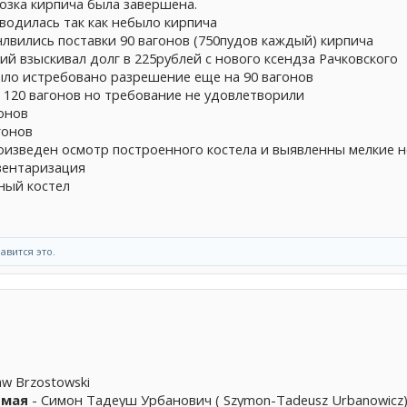
возка кирпича была завершена.
зводилась так как небыло кирпича
нлвились поставки 90 вагонов (750пудов каждый) кирпича
ий взыскивал долг в 225рублей с нового ксендза Рачковского
было истребовано разрешение еще на 90 вагонов
е 120 вагонов но требование не удовлетворили
гонов
гонов
оизведен осмотр построенного костела и выявленны мелкие н
ивентаризация
ный костел
авится это.
law Brzostowski
8 мая
- Симон Тадеуш Урбанович ( Szymon-Tadeusz Urbanowicz