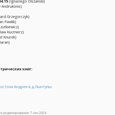
04.15
(Ignaciego Olszanski)
zy Andrukonis)
zard Grzegorczyk)
an Pawlik)
Szutkiewicz)
slaw Kucmierz)
el Knurek)
Baran)
рических книг:
постола Андрея в д.Лынтупы
:
е редактирование:
7 сен 2024