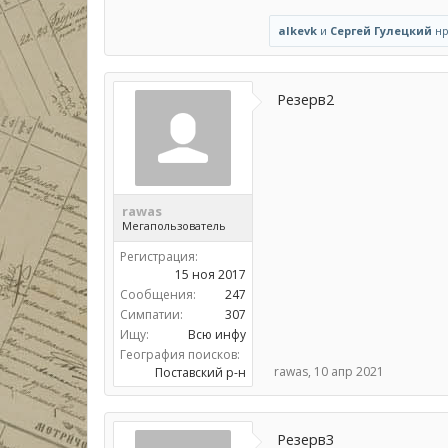
alkevk
и
Сергей Гулецкий
нр
Резерв2
rawas
Мегапользователь
Регистрация:
15 ноя 2017
Сообщения:
247
Симпатии:
307
Ищу:
Всю инфу
География поисков:
rawas
,
10 апр 2021
Поставский р-н
Резерв3