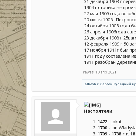
31 декабря 1903 г пере
1904 г стройка не прои
27 мая 1905 года возоб
20 июня 1905г Петровск
24 октября 1905 года 
26 апреля 1906года ещ
23 декабря 1908 г 25ва
12 февраля 1909 г 50 ва
17 ноября 1911г был пр
1911 году составлена 
1911 разобран деревян
rawas
,
10 апр 2021
alkevk
и
Сергей Гулецкий
нр
Настоятели:
1472
- Jokub
1700
- Jan Wladys
1709 - 1738 г.г. 1