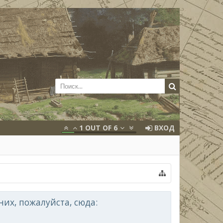
1
OUT OF
6
ВХОД
их, пожалуйста, сюда: