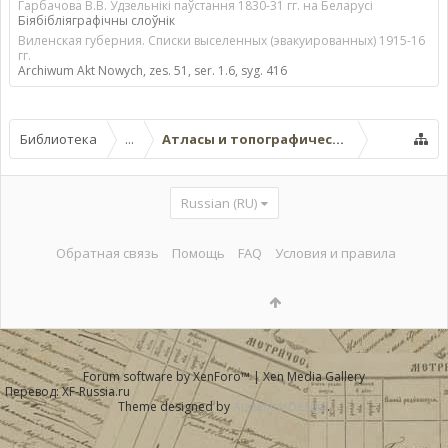
Гарбачова В.В. Удзельнікі паўстання 1830-31 гг. на Беларусі
Біябібліяграфічны слоўнік
Виленская губерния. Списки выселенных (эвакуированных) 1915-16
гг.
Archiwum Akt Nowych, zes. 51, ser. 1.6, syg. 416
Библиотека
...
Атласы и топографические карты
Russian (RU)
Обратная связь
Помощь
FAQ
Условия и правила
Forum software by XenForo™
|
Xen Media Gallery
Перевод:
XF-Russia.ru
Theme designed by
Audentio Design
.