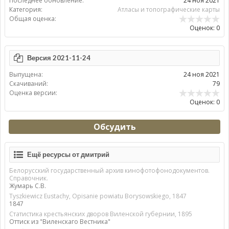
Последнее обновление:
24 ноя 2021
Категория:
Атласы и топографические карты
Общая оценка:
Оценок: 0
Версия 2021-11-24
Выпущена:
24 ноя 2021
Скачиваний:
79
Оценка версии:
Оценок: 0
Обсудить
Ещё ресурсы от дмитрий
Белорусский государственный архив кинофотофонодокументов.
Справочник.
Жумарь С.В.
Tyszkiewicz Eustachy, Opisanie powiatu Borysowskiego, 1847
1847
Статистика крестьянских дворов Виленской губернии, 1895
Оттиск из "Виленскаго Вестника"