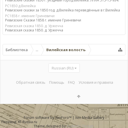
Ревизские сказки 1850 г. уездный город Вилейка. ЛГИА 515-15-934.
РС1850 д.Вилейка
Ревизские сказки за 1850 год. д.Вилейка переведённые в г.Вилейка
РС1858 г. имение Гриневичи
Ревизские Сказки 1858 г. имение Гриневичи
Ревизская сказка 1850. д. Уржечча
Ревизская сказка 1850. д. Уржечча
Библиотека
...
Вилейская волость
Russian (RU)
Обратная связь
Помощь
FAQ
Условия и правила
Forum software by XenForo™
|
Xen Media Gallery
Перевод:
XF-Russia.ru
Theme designed by
Audentio Design
.