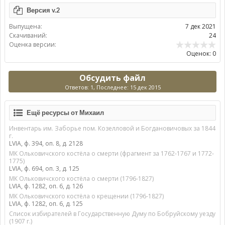
Версия v.2
Выпущена:
7 дек 2021
Скачиваний:
24
Оценка версии:
Оценок: 0
Обсудить файл
Ответов: 1, Последнее: 15 дек 2015
Ещё ресурсы от Михаил
Инвентарь им. Заборье пом. Козелловой и Богдановичовых за 1844
г.
LVIA, ф. 394, оп. 8, д. 2128
МК Ольковичского костёла о смерти (фрагмент за 1762-1767 и 1772-
1775)
LVIA, ф. 694, оп. 3, д. 125
МК Ольковичского костёла о смерти (1796-1827)
LVIA, ф. 1282, оп. 6, д. 126
МК Ольковичского костёла о крещении (1796-1827)
LVIA, ф. 1282, оп. 6, д. 125
Список избирателей в Государственную Думу по Бобруйскому уезду
(1907 г.)