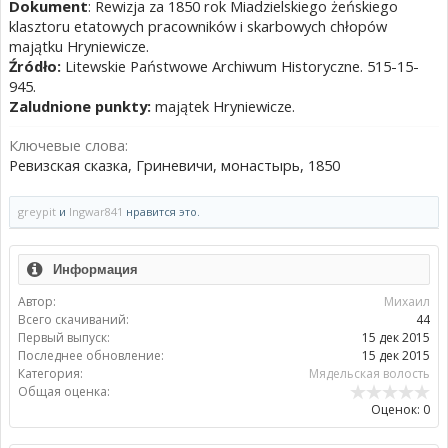
Dokument
: Rewizja za 1850 rok Miadzielskiego żeńskiego
klasztoru etatowych pracowników i skarbowych chłopów
majątku Hryniewicze.
Źródło:
Litewskie Państwowe Archiwum Historyczne. 515-15-
945.
Zaludnione punkty:
majątek Hryniewicze.
Ключевые слова:
Ревизская сказка, Гриневичи, монастырь, 1850
greypit
и
Ingwar841
нравится это.
Информация
Автор:
Михаил
Всего скачиваний:
44
Первый выпуск:
15 дек 2015
Последнее обновление:
15 дек 2015
Категория:
Мядельская волость
Общая оценка:
Оценок: 0