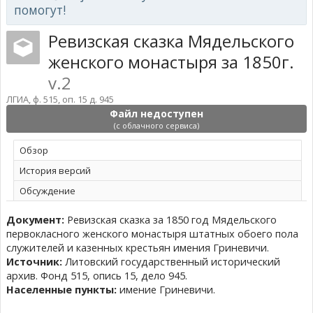
помогут!
Ревизская сказка Мядельского
женского монастыря за 1850г.
v.2
ЛГИА, ф. 515, оп. 15 д. 945
Файл недоступен
(с облачного сервиса)
Обзoр
История версий
Обсуждение
Документ:
Ревизская сказка за 1850 год Мядельского
первокласного женского монастыря штатных обоего пола
служителей и казенных крестьян имения Гриневичи.
Источник:
Литовский государственный исторический
архив. Фонд 515, опись 15, дело 945.
Населенные пункты:
имение Гриневичи.