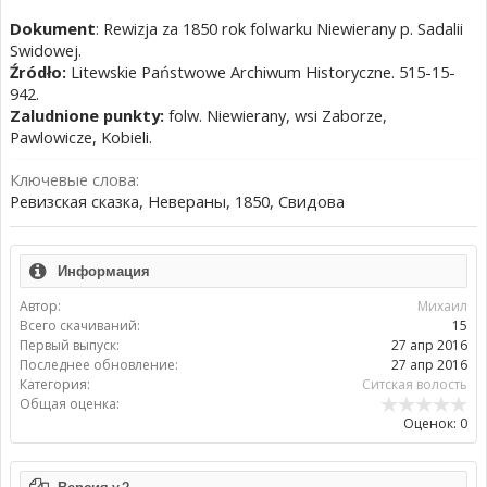
Dokument
: Rewizja za 1850 rok folwarku Niewierany p. Sadalii
Swidowej.
Źródło:
Litewskie Państwowe Archiwum Historyczne. 515-15-
942.
Zaludnione punkty:
folw. Niewierany, wsi Zaborze,
Pawlowicze, Kobieli.
Ключевые слова:
Ревизская сказка, Невераны, 1850, Свидова
Информация
Автор:
Михаил
Всего скачиваний:
15
Первый выпуск:
27 апр 2016
Последнее обновление:
27 апр 2016
Категория:
Ситская волость
Общая оценка:
Оценок: 0