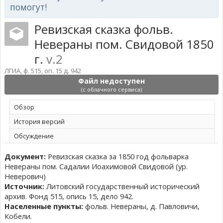
помогут!
Ревизская сказка фольв.
Невераны пом. Свидовой 1850
г.
v.2
ЛГИА, ф. 515, оп. 15 д. 942
Файл недоступен
(с облачного сервиса)
Обзoр
История версий
Обсуждение
Документ:
Ревизская сказка за 1850 год фольварка
Невераны пом. Садалии Иоахимовой Свидовой (ур.
Неверович)
Источник:
Литовский государственный исторический
архив. Фонд 515, опись 15, дело 942.
Населенные пункты:
фольв. Невераны, д. Павловичи,
Кобели.