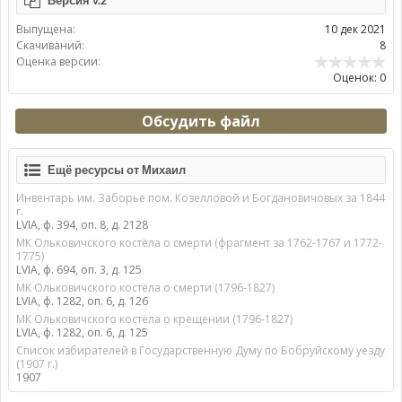
Версия v.2
Выпущена:
10 дек 2021
Скачиваний:
8
Оценка версии:
Оценок: 0
Обсудить файл
Ещё ресурсы от Михаил
Инвентарь им. Заборье пом. Козелловой и Богдановичовых за 1844
г.
LVIA, ф. 394, оп. 8, д. 2128
МК Ольковичского костёла о смерти (фрагмент за 1762-1767 и 1772-
1775)
LVIA, ф. 694, оп. 3, д. 125
МК Ольковичского костёла о смерти (1796-1827)
LVIA, ф. 1282, оп. 6, д. 126
МК Ольковичского костёла о крещении (1796-1827)
LVIA, ф. 1282, оп. 6, д. 125
Список избирателей в Государственную Думу по Бобруйскому уезду
(1907 г.)
1907