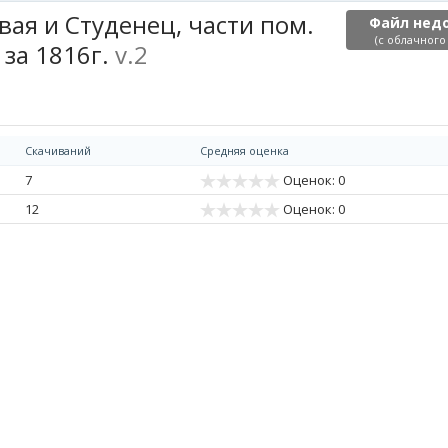
овая и Студенец, части пом.
Файл нед
(с облачного
за 1816г.
v.2
Скачиваний
Средняя оценка
7
Оценок: 0
12
Оценок: 0