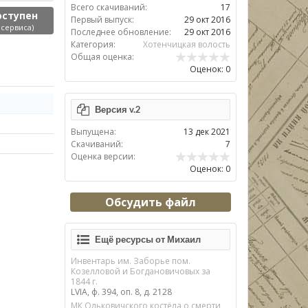
Всего скачиваний:
17
оступен
Первый выпуск:
29 окт 2016
 сервиса)
Последнее обновление:
29 окт 2016
Категория:
Хотенчицкая волость
Общая оценка:
Оценок: 0
Версия v.2
Выпущена:
13 дек 2021
Скачиваний:
7
Оценка версии:
Оценок: 0
Обсудить файл
Ещё ресурсы от Михаил
Инвентарь им. Заборье пом.
Козелловой и Богдановичовых за
1844 г.
LVIA, ф. 394, оп. 8, д. 2128
МК Ольковичского костёла о смерти