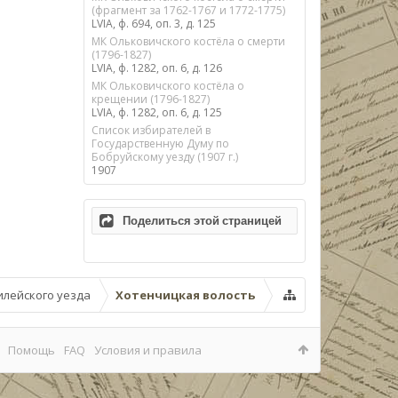
(фрагмент за 1762-1767 и 1772-1775)
LVIA, ф. 694, оп. 3, д. 125
МК Ольковичского костёла о смерти
(1796-1827)
LVIA, ф. 1282, оп. 6, д. 126
МК Ольковичского костёла о
крещении (1796-1827)
LVIA, ф. 1282, оп. 6, д. 125
Список избирателей в
Государственную Думу по
Бобруйскому уезду (1907 г.)
1907
Поделиться этой страницей
илейского уезда
Хотенчицкая волость
Помощь
FAQ
Условия и правила