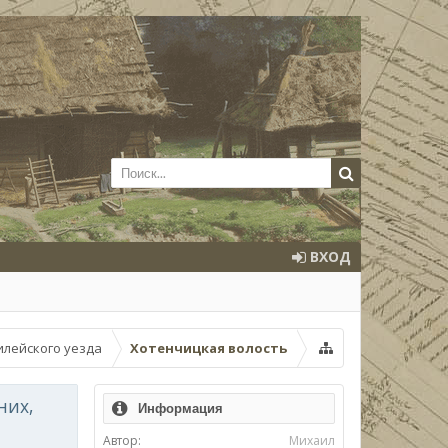
ВХОД
илейского уезда
Хотенчицкая волость
них,
Информация
Автор:
Михаил