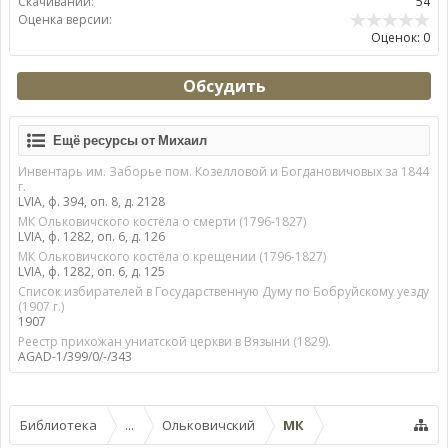
Скачиваний:
54
Оценка версии:
Оценок: 0
Обсудить
Ещё ресурсы от Михаил
Инвентарь им. Заборье пом. Козелловой и Богдановичовых за 1844
г.
LVIA, ф. 394, оп. 8, д. 2128
МК Ольковичского костёла о смерти (1796-1827)
LVIA, ф. 1282, оп. 6, д. 126
МК Ольковичского костёла о крещении (1796-1827)
LVIA, ф. 1282, оп. 6, д. 125
Список избирателей в Государственную Думу по Бобруйскому уезду
(1907 г.)
1907
Реестр прихожан униатской церкви в Вязыни (1829).
AGAD-1/399/0/-/343
Библиотека
...
Ольковичский
МК