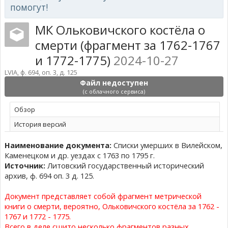
помогут!
МК Ольковичского костёла о
смерти (фрагмент за 1762-1767
и 1772-1775)
2024-10-27
LVIA, ф. 694, оп. 3, д. 125
Файл недоступен
(с облачного сервиса)
Обзoр
История версий
Наименование документа:
Списки умерших в Вилейском,
Каменецком и др. уездах с 1763 по 1795 г.
Источник:
Литовский государственный исторический
архив, ф. 694 оп. 3 д. 125.
Документ представляет собой фрагмент метрической
книги о смерти, вероятно, Ольковичского костёла за 1762 -
1767 и 1772 - 1775.
Всего в деле сшито несколько фрагментов разных