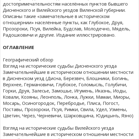
достопримечательностям населённых пунктов бывшего
Дисненского и Вилейского уездов Виленской губернии.
Описаны такие «замечательные в историческом
отношернии» населённые пункты, как Глубокое, Друя,
Прозороки, Псуя, Вилейка, Будслав, Молодечно, Мядель,
Радошковичи и другие. Издание иллюстрировано.
ОГЛАВЛЕНИЕ
Географический обзор
Взгляд на исторические судьбы Дисненского уезда
Замечательнейшие в историческом отношении местности
в Дисненском уезд (Дисна, Березвеч, Блошники, Богинь,
Верхнее, Германовичи, Глубокое, Голомысль, Голубичи,
Горки, Друя, Залесье, Замошье, Игумень, Иказнь, Иоды,
Ковали, Козяны, Леонполь, Лонка, Лужки, Мамаи, Миоры,
Мосарь, Осиногородок, Перебродье, Плиса, Погост,
Поставы, Прозороки, Псуя, Римки, Свила, Удел, Узмены,
Цветин, Через, Черневичи, Шарковщина, Юдицынъ, Язно)
Взгляд на исторические судьбы Вилейского уезда
Замечательнейшие в историческом отношении местности