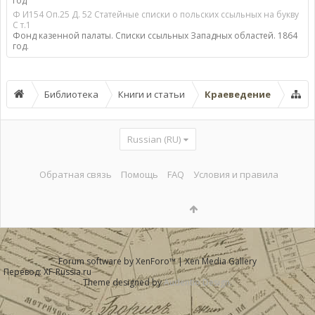
год
Ф И154 Оп.25 Д. 52 Статейные списки о польских ссыльных на букву
С т.1
Фонд казенной палаты. Списки ссыльных Западных областей. 1864
год.
Библиотека
Книги и статьи
Краеведение
Russian (RU)
Обратная связь
Помощь
FAQ
Условия и правила
Forum software by XenForo™
|
Xen Media Gallery
Перевод:
XF-Russia.ru
Theme designed by
Audentio Design
.