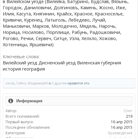
в Вилейском уезде (Вилейка, Батурино, Будслав, Вязынь,
Городок, Даниловичи, Долгиновъ, Камень, Жосно, Иже,
Илия, Касута, Княгинин, Крайск, Красное, Красноселье,
Кривичи, Куренец, Латыголь, Лебедево, Лучай,
Маньковичи, Марков, Молодечно, Мядель, Нарочь,
Норица, Носилово, Порплище, Рабунь, Радошковичи,
Рогово, Речки, Сервеч, Ситце, Узла, Хелхло, Хожово,
Хотенчицы, Яршевичи)
Ключевые слова:
Вилейский уезд Дисненский уезд Виленская губерния
история география
xenia
,
Гайко
,
ВладимирМ
и
3 другим
нравится это.
Информация
Автор:
Олег
Всего скачиваний:
219
Первый выпуск:
16 апр 2015
Последнее обновление:
16 апр 2015
Категория:
Краеведение