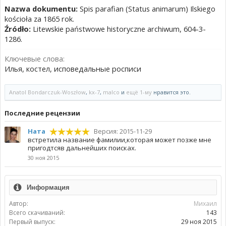
Nazwa dokumentu:
Spis parafian (Status animarum) Ilskiego
kościoła za 1865 rok.
Źródło:
Litewskie państwowe historyczne archiwum, 604-3-
1286.
Ключевые слова:
Илья, костел, исповедальные росписи
Anatol Bondarczuk-Woszłow
,
kx-7
,
malco
и
ещё 1-му
нравится это.
Пoследние рецензии
Ната
Версия: 2015-11-29
встретила название фамилии,которая может позже мне
пригодтсяв дальнейших поисках.
30 ноя 2015
Информация
Автор:
Михаил
Всего скачиваний:
143
Первый выпуск:
29 ноя 2015