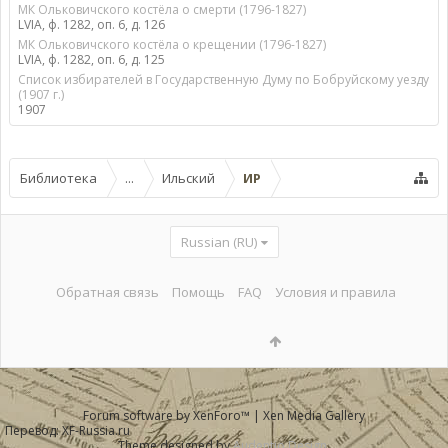
МК Ольковичского костёла о смерти (1796-1827)
LVIA, ф. 1282, оп. 6, д. 126
МК Ольковичского костёла о крещении (1796-1827)
LVIA, ф. 1282, оп. 6, д. 125
Список избирателей в Государственную Думу по Бобруйскому уезду
(1907 г.)
1907
Библиотека
...
Ильский
ИР
Russian (RU)
Обратная связь
Помощь
FAQ
Условия и правила
Forum software by XenForo™
|
Xen Media Gallery
Перевод:
XF-Russia.ru
Theme designed by
Audentio Design
.