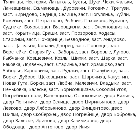
Тяпинцы, Нестерки, Латыголь, Кухты, Щуки, Чехи, Фальки,
Ланевщизна, Есьмановцы, Дуровичи, Роговичи, Тригузи,
заст. Виридово, Седица, Селище, заст. Погулянка, Буйли,
Ромейки, заст. Петрашово, Рыбчин, Пахомово, Будище,
Судники, Бояры, заст. Вязовщизна, заст. Олехновщизна,
заст. Корытница, Ераши, заст. Прозорово, Ходасы,
Старинки, заст. Пожарище, Безводное, заст. Анкудово,
заст. Цагельня, Ковали, Дворец, заст. Поповцы, заст.
Веретейки, Старая Гута, Заборье, заст. Боровые, Лугово,
Рыбчанка, Ковшевичи, Козлы, Шипки, заст. Щарка, заст.
Раковка, Лядвень, заст. Старинка, заст. Храмцово, заст.
Заборье, Карповичи, заст. Рудаки, заст. Скалубище, заст.
Борки, Дубово, Щёковщизна, заст. Щарочиха, Капустин,
Новая Гута, Борки, заст. Любча, Малевичи, Владыки, заст.
Пеньковка, Залесье, заст. Борисовщизна, Соколий Угол,
Погребиско-поле, Ваневщизна, Остюковичи, двор Вязынь,
двор Понятичи, двор Селище, двор Цирильяново, двор
Левково, двор Ляборьяново, двор Винцентово, двор
Шипки, двор Скобержец, двор Погребище, двор Бобровка,
двор Залесье, Ириново, двор Казимирово, двор
Ободовцы, двор Антоново, двор Илия