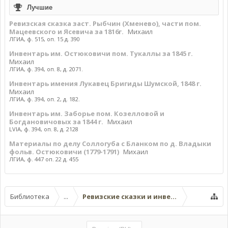
Лучшие
Ревизская сказка заст. Рыбчин (Хменево), части пом.
Мацеевского и Ясевича за 1816г.
Михаил
ЛГИА, ф. 515, оп. 15 д. 390
Инвентарь им. Остюковичи пом. Тукаллы за 1845 г.
Михаил
ЛГИА, ф. 394, оп. 8, д. 2071.
Инвентарь имения Лукавец Бригиды Шумской, 1848 г.
Михаил
ЛГИА, ф. 394, оп. 2, д. 182.
Инвентарь им. Заборье пом. Козелловой и
Богдановичовых за 1844 г.
Михаил
LVIA, ф. 394, оп. 8, д. 2128
Материалы по делу Соллогуба с Бланком по д. Владыки
фольв. Остюковичи (1779-1791)
Михаил
ЛГИА, ф. 447 оп. 22 д. 455
Библиотека
...
Ревизские сказки и инвентари Вилейско