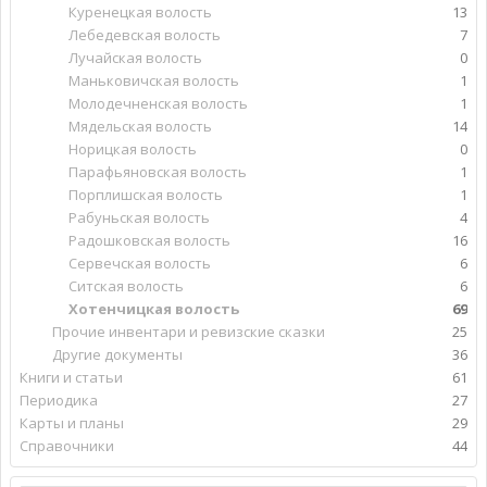
Куренецкая волость
13
Лебедевская волость
7
Лучайская волость
0
Маньковичская волость
1
Молодечненская волость
1
Мядельская волость
14
Норицкая волость
0
Парафьяновская волость
1
Порплишская волость
1
Рабуньская волость
4
Радошковская волость
16
Сервечская волость
6
Ситская волость
6
Хотенчицкая волость
69
Прочие инвентари и ревизские сказки
25
Другие документы
36
Книги и статьи
61
Периодика
27
Карты и планы
29
Справочники
44