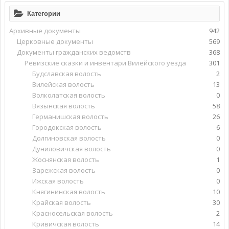
Категории
Архивные документы
942
Церковные документы
569
Документы гражданских ведомств
368
Ревизские сказки и инвентари Вилейского уезда
301
Будславская волость
2
Вилейская волость
13
Волколатская волость
0
Вязынская волость
58
Германишская волость
26
Городокская волость
6
Долгиновская волость
0
Дуниловичская волость
0
Жоснянская волость
1
Зарежская волость
0
Ижская волость
0
Княгининская волость
10
Крайская волость
30
Красносельская волость
2
Кривичская волость
14