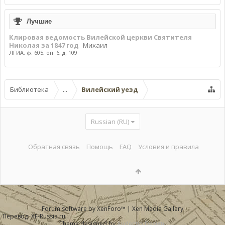
Лучшие
Клировая ведомость Вилейской церкви Святителя
Николая за 1847 год
Михаил
ЛГИА, ф. 605, оп. 6, д. 109
Библиотека
...
Вилейский уезд
Russian (RU)
Обратная связь
Помощь
FAQ
Условия и правила
Forum software by XenForo™
|
Xen Media Gallery
Перевод:
XF-Russia.ru
Theme designed by
Audentio Design
.