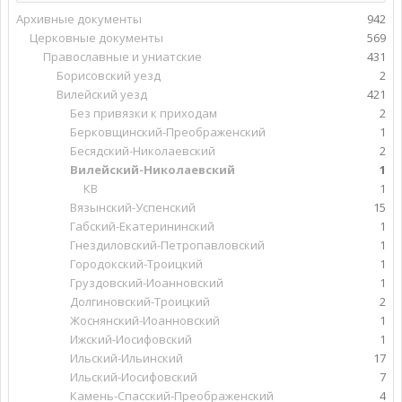
Архивные документы
942
Церковные документы
569
Православные и униатские
431
Борисовский уезд
2
Вилейский уезд
421
Без привязки к приходам
2
Берковщинский-Преображенский
1
Бесядский-Николаевский
2
Вилейский-Николаевский
1
КВ
1
Вязынский-Успенский
15
Габский-Екатерининский
1
Гнездиловский-Петропавловский
1
Городокский-Троицкий
1
Груздовский-Иоанновский
1
Долгиновский-Троицкий
2
Жоснянский-Иоанновский
1
Ижский-Иосифовский
1
Ильский-Ильинский
17
Ильский-Иосифовский
7
Камень-Спасский-Преображенский
4