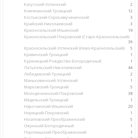
Касутский-Успенский
2
Княгининский-Троицкий
12
Костыкский-Сорокамученичский
3
Крайский-Николаевский
3
Красносельский-Ильинский
19
Красносельский-Покровский (Старо-Красносельский)
36
Красносельский-Успенский (Ново-Красносельский)
5
Кривичский-Троицкий
1
Куренецкий-Рождество-Богородичный
1
Латыгольский-Николаевский
44
Лебедевский-Троицкий
2
Маньковичский-Успенский
1
Марковский-Троицкий
5
Молодечненский-Покровский
38
Мядельский-Троицкий
1
Нарочанский-Ильинский
20
Норицкий-Покровский
1
Носиловский-Преображенский
5
Ожунский-Богородичный
1
Порплишский-Преображенский
1