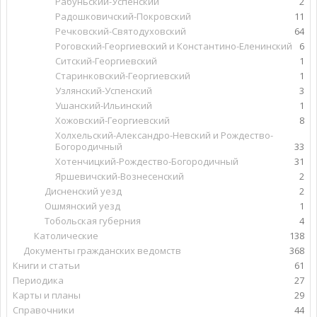
Рабуньский-Успенский
2
Радошковичский-Покровский
11
Речковский-Святодуховский
64
Роговский-Георгиевский и Константино-Еленинский
6
Ситский-Георгиевский
1
Старинковский-Георгиевский
1
Узлянский-Успенский
3
Ушанский-Ильинский
1
Хожовский-Георгиевский
8
Холхельский-Александро-Невский и Рождество-
Богородичный
33
Хотенчицкий-Рождество-Богородичный
31
Яршевичский-Вознесенский
2
Дисненский уезд
2
Ошмянский уезд
1
Тобольская губерния
4
Католические
138
Документы гражданских ведомств
368
Книги и статьи
61
Периодика
27
Карты и планы
29
Справочники
44