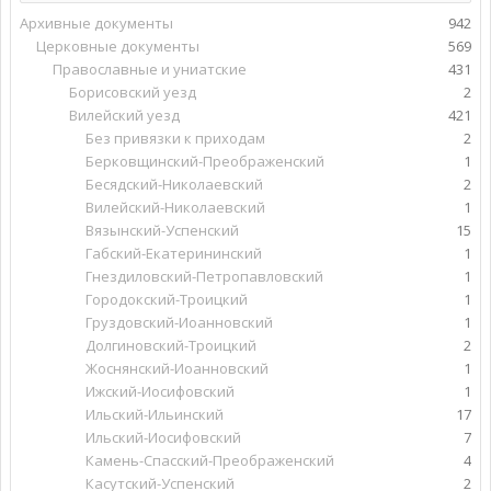
Архивные документы
942
Церковные документы
569
Православные и униатские
431
Борисовский уезд
2
Вилейский уезд
421
Без привязки к приходам
2
Берковщинский-Преображенский
1
Бесядский-Николаевский
2
Вилейский-Николаевский
1
Вязынский-Успенский
15
Габский-Екатерининский
1
Гнездиловский-Петропавловский
1
Городокский-Троицкий
1
Груздовский-Иоанновский
1
Долгиновский-Троицкий
2
Жоснянский-Иоанновский
1
Ижский-Иосифовский
1
Ильский-Ильинский
17
Ильский-Иосифовский
7
Камень-Спасский-Преображенский
4
Касутский-Успенский
2