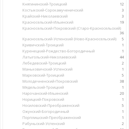
Княгининский-Троицкий
12
Костыкский-Сорокамученичский
3
Крайский-Николаевский
3
Красносельский-Ильинский
19
Красносельский-Покровский (Старо-Красносельский)
36
Красносельский-Успенский (Ново-Красносельский)
5
Кривичский-Троицкий
1
Куренецкий-Рождество-Богородичный
1
Латыгольский-Николаевский
44
Лебедевский-Троицкий
2
Маньковичский-Успенский
1
Марковский-Троицкий
5
Молодечненский-Покровский
38
Мядельский-Троицкий
1
Нарочанский-Ильинский
20
Норицкий-Покровский
1
Носиловский-Преображенский
5
Ожунский-Богородичный
1
Порплишский-Преображенский
1
Рабуньский-Успенский
2