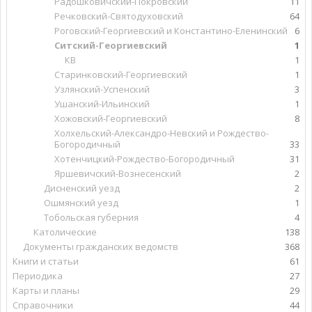
Радошковичский-Покровский
11
Речковский-Святодуховский
64
Роговский-Георгиевский и Константино-Еленинский
6
Ситский-Георгиевский
1
КВ
1
Старинковский-Георгиевский
1
Узлянский-Успенский
3
Ушанский-Ильинский
1
Хожовский-Георгиевский
8
Холхельский-Александро-Невский и Рождество-
Богородичный
33
Хотенчицкий-Рождество-Богородичный
31
Яршевичский-Вознесенский
2
Дисненский уезд
2
Ошмянский уезд
1
Тобольская губерния
4
Католические
138
Документы гражданских ведомств
368
Книги и статьи
61
Периодика
27
Карты и планы
29
Справочники
44