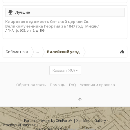
Лучшие
Клировая ведомость Ситской церкви Св.
Великомученника Георгия за 1847 год
Михаил
ЛГИА, ф. 605, оп. 6, д. 109
Библиотека
...
Вилейский уезд
Russian (RU)
Обратная связь
Помощь
FAQ
Условия и правила
Forum software by XenForo™
|
Xen Media Gallery
Перевод:
XF-Russia.ru
Theme designed by
Audentio Design
.