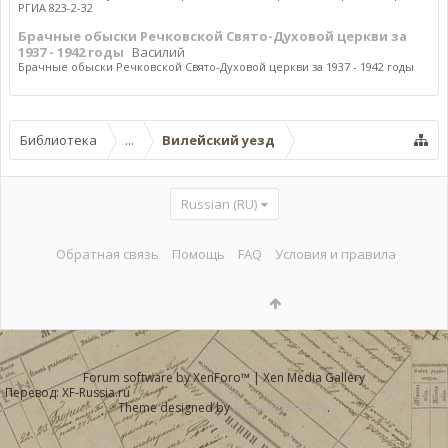
РГИА 823-2-32
Брачные обыски Речковской Свято-Духовой церкви за
1937 - 1942 годы
Василий
Брачные обыски Речковской Свято-Духовой церкви за 1937 - 1942 годы
Библиотека
...
Вилейский уезд
Russian (RU)
Обратная связь
Помощь
FAQ
Условия и правила
Forum software by XenForo™
|
Xen Media Gallery
Перевод:
XF-Russia.ru
Theme designed by
Audentio Design
.