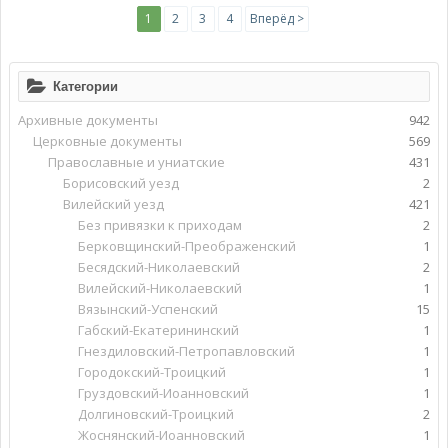
1
2
3
4
Вперёд >
Категории
Архивные документы
942
Церковные документы
569
Православные и униатские
431
Борисовский уезд
2
Вилейский уезд
421
Без привязки к приходам
2
Берковщинский-Преображенский
1
Бесядский-Николаевский
2
Вилейский-Николаевский
1
Вязынский-Успенский
15
Габский-Екатерининский
1
Гнездиловский-Петропавловский
1
Городокский-Троицкий
1
Груздовский-Иоанновский
1
Долгиновский-Троицкий
2
Жоснянский-Иоанновский
1