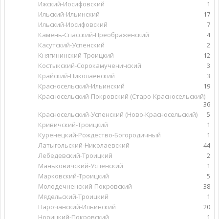
Ижский-Иосифовский
1
Ильский-Ильинский
17
Ильский-Иосифовский
7
Камень-Спасский-Преображенский
4
Касутский-Успенский
2
Княгининский-Троицкий
12
Костыкский-Сорокамученичский
3
Крайский-Николаевский
3
Красносельский-Ильинский
19
Красносельский-Покровский (Старо-Красносельский)
36
Красносельский-Успенский (Ново-Красносельский)
5
Кривичский-Троицкий
1
Куренецкий-Рождество-Богородичный
1
Латыгольский-Николаевский
44
Лебедевский-Троицкий
2
Маньковичский-Успенский
1
Марковский-Троицкий
5
Молодечненский-Покровский
38
Мядельский-Троицкий
1
Нарочанский-Ильинский
20
Норицкий-Покровский
1