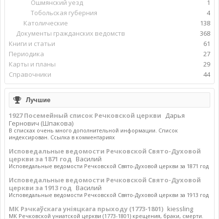
Ошмянский уезд
1
Тобольская губерния
4
Католические
138
Документы гражданских ведомств
368
Книги и статьи
61
Периодика
27
Карты и планы
29
Справочники
44
Лучшие
1927 Посемейный список Речковской церкви
Дарья
Гернович (Шпакова)
В списках очень много дополнительной информации. Список
индексирован. Ссылка в комментариях
Исповедальные ведомости Речковской Свято-Духовой
церкви за 1871 год
Василий
Исповедальные ведомости Речковской Свято-Духовой церкви за 1871 год
Исповедальные ведомости Речковской Свято-Духовой
церкви за 1913 год
Василий
Исповедальные ведомости Речковской Свято-Духовой церкви за 1913 год
МК Рэчкаўскага уніяцкага прыходу (1773-1801)
kiessling
МК Речковской униатской церкви (1773-1801) крещения, браки, смерти.