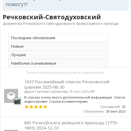
помогут!
Речковский-Святодуховский
Документы Речковского-Святодуховского православного прихода
Последние обновления
Новые
Лучшие
Наиболее скачиваемые
Также показаны ресурсы из всех подкатегорий.
1927 Посемейный список Речковской
церкви
2025-06-30
Дарья Гернович (Шпакова)
,
30 июн 2025
,
ИР
В списках очень много дополнительной информации. Список
индексирован. Ссылка в комментариях
Скачиваний:
52
Обновление:
30 июн 2025
МК Рэчкаўскага уніяцкага прыходу (1773-
1801)
2024-12-10