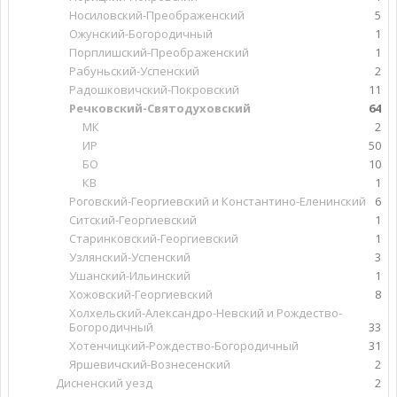
Носиловский-Преображенский
5
Ожунский-Богородичный
1
Порплишский-Преображенский
1
Рабуньский-Успенский
2
Радошковичский-Покровский
11
Речковский-Святодуховский
64
МК
2
ИР
50
БО
10
КВ
1
Роговский-Георгиевский и Константино-Еленинский
6
Ситский-Георгиевский
1
Старинковский-Георгиевский
1
Узлянский-Успенский
3
Ушанский-Ильинский
1
Хожовский-Георгиевский
8
Холхельский-Александро-Невский и Рождество-
Богородичный
33
Хотенчицкий-Рождество-Богородичный
31
Яршевичский-Вознесенский
2
Дисненский уезд
2