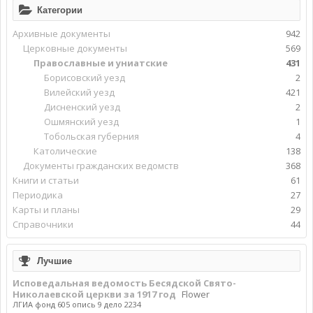
Категории
Архивные документы
942
Церковные документы
569
Православные и униатские
431
Борисовский уезд
2
Вилейский уезд
421
Дисненский уезд
2
Ошмянский уезд
1
Тобольская губерния
4
Католические
138
Документы гражданских ведомств
368
Книги и статьи
61
Периодика
27
Карты и планы
29
Справочники
44
Лучшие
Исповедальная ведомость Бесядской Свято-
Николаевской церкви за 1917 год
Flower
ЛГИА фонд 605 опись 9 дело 2234