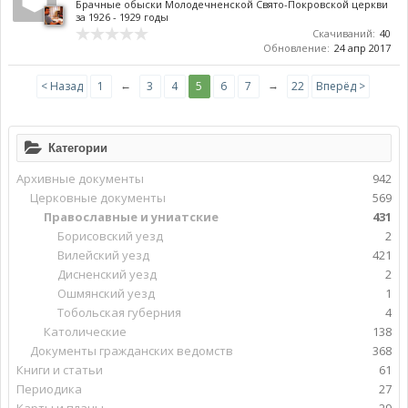
Брачные обыски Молодечненской Свято-Покровской церкви
за 1926 - 1929 годы
Скачиваний:
40
Обновление:
24 апр 2017
←
→
< Назад
1
3
4
5
6
7
22
Вперёд >
Категории
Архивные документы
942
Церковные документы
569
Православные и униатские
431
Борисовский уезд
2
Вилейский уезд
421
Дисненский уезд
2
Ошмянский уезд
1
Тобольская губерния
4
Католические
138
Документы гражданских ведомств
368
Книги и статьи
61
Периодика
27