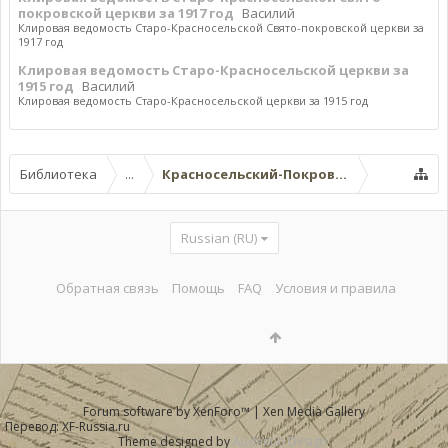
покровской церкви за 1917 год
Василий
Клировая ведомость Старо-Красносельской Свято-покровской церкви за
1917 год
Клировая ведомость Старо-Красносельской церкви за
1915 год
Василий
Клировая ведомость Старо-Красносельской церкви за 1915 год
Библиотека
...
Красносельский-Покровский (Старо-Кр
Russian (RU)
Обратная связь
Помощь
FAQ
Условия и правила
Forum software by XenForo™
|
Xen Media Gallery
Перевод:
XF-Russia.ru
Theme designed by
Audentio Design
.