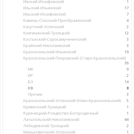
Ижский-Иосифовский
1
Ильский-Ильинский
17
Ильский-Иосифовский
7
Камень-Спасский-Преображенский
4
Касутский-Успенский
2
Княгининский-Троицкий
12
Костыкский-Сорокамученичский
3
Крайский-Николаевский
3
Красносельский-Ильинский
19
Красносельский-Покровский (Старо-Красносельский)
36
МК
9
ИР
2
БО
14
КВ
8
Прочие
3
Красносельский-Успенский (Ново-Красносельский)
5
Кривичский-Троицкий
1
Куренецкий-Рождество-Богородичный
1
Латыгольский-Николаевский
44
Лебедевский-Троицкий
2
Маньковичский-Успенский
1