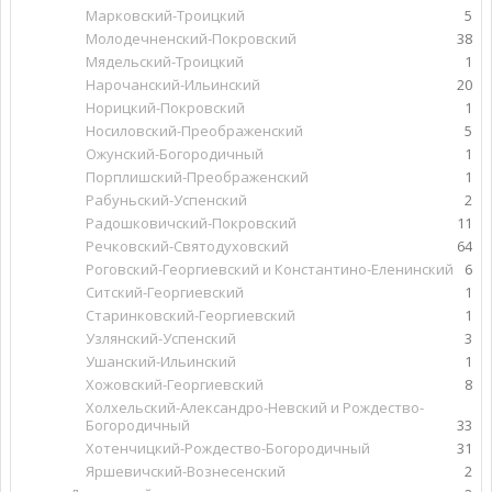
Марковский-Троицкий
5
Молодечненский-Покровский
38
Мядельский-Троицкий
1
Нарочанский-Ильинский
20
Норицкий-Покровский
1
Носиловский-Преображенский
5
Ожунский-Богородичный
1
Порплишский-Преображенский
1
Рабуньский-Успенский
2
Радошковичский-Покровский
11
Речковский-Святодуховский
64
Роговский-Георгиевский и Константино-Еленинский
6
Ситский-Георгиевский
1
Старинковский-Георгиевский
1
Узлянский-Успенский
3
Ушанский-Ильинский
1
Хожовский-Георгиевский
8
Холхельский-Александро-Невский и Рождество-
Богородичный
33
Хотенчицкий-Рождество-Богородичный
31
Яршевичский-Вознесенский
2