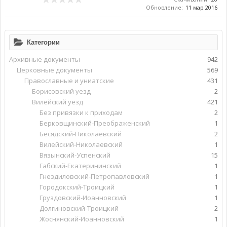
Обновление:
11 мар 2016
Категории
Архивные документы
942
Церковные документы
569
Православные и униатские
431
Борисовский уезд
2
Вилейский уезд
421
Без привязки к приходам
2
Берковщинский-Преображенский
1
Бесядский-Николаевский
2
Вилейский-Николаевский
1
Вязынский-Успенский
15
Габский-Екатерининский
1
Гнездиловский-Петропавловский
1
Городокский-Троицкий
1
Груздовский-Иоанновский
1
Долгиновский-Троицкий
2
Жоснянский-Иоанновский
1