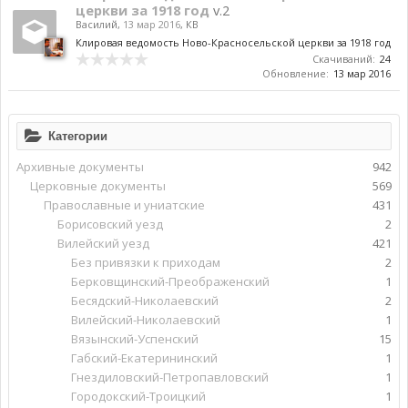
церкви за 1918 год
v.2
Василий
,
13 мар 2016
,
КВ
Клировая ведомость Ново-Красносельской церкви за 1918 год
Скачиваний:
24
Обновление:
13 мар 2016
Категории
Архивные документы
942
Церковные документы
569
Православные и униатские
431
Борисовский уезд
2
Вилейский уезд
421
Без привязки к приходам
2
Берковщинский-Преображенский
1
Бесядский-Николаевский
2
Вилейский-Николаевский
1
Вязынский-Успенский
15
Габский-Екатерининский
1
Гнездиловский-Петропавловский
1
Городокский-Троицкий
1