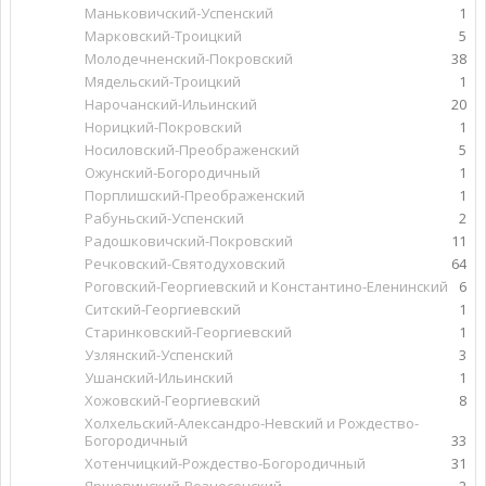
Маньковичский-Успенский
1
Марковский-Троицкий
5
Молодечненский-Покровский
38
Мядельский-Троицкий
1
Нарочанский-Ильинский
20
Норицкий-Покровский
1
Носиловский-Преображенский
5
Ожунский-Богородичный
1
Порплишский-Преображенский
1
Рабуньский-Успенский
2
Радошковичский-Покровский
11
Речковский-Святодуховский
64
Роговский-Георгиевский и Константино-Еленинский
6
Ситский-Георгиевский
1
Старинковский-Георгиевский
1
Узлянский-Успенский
3
Ушанский-Ильинский
1
Хожовский-Георгиевский
8
Холхельский-Александро-Невский и Рождество-
Богородичный
33
Хотенчицкий-Рождество-Богородичный
31