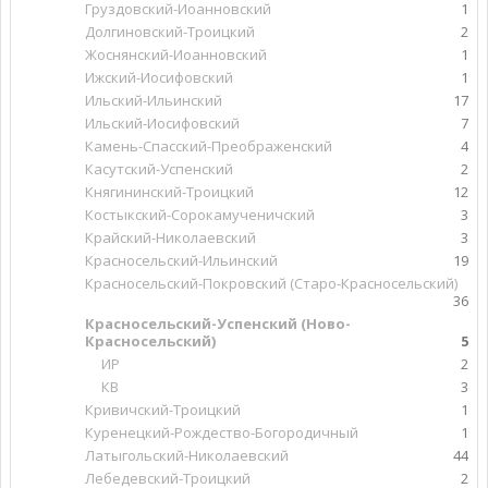
Груздовский-Иоанновский
1
Долгиновский-Троицкий
2
Жоснянский-Иоанновский
1
Ижский-Иосифовский
1
Ильский-Ильинский
17
Ильский-Иосифовский
7
Камень-Спасский-Преображенский
4
Касутский-Успенский
2
Княгининский-Троицкий
12
Костыкский-Сорокамученичский
3
Крайский-Николаевский
3
Красносельский-Ильинский
19
Красносельский-Покровский (Старо-Красносельский)
36
Красносельский-Успенский (Ново-
Красносельский)
5
ИР
2
КВ
3
Кривичский-Троицкий
1
Куренецкий-Рождество-Богородичный
1
Латыгольский-Николаевский
44
Лебедевский-Троицкий
2