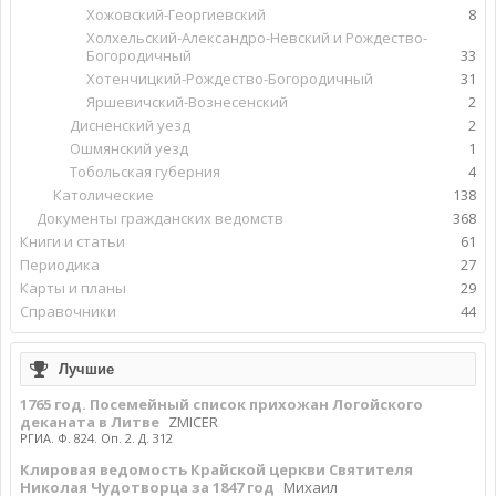
Хожовский-Георгиевский
8
Холхельский-Александро-Невский и Рождество-
Богородичный
33
Хотенчицкий-Рождество-Богородичный
31
Яршевичский-Вознесенский
2
Дисненский уезд
2
Ошмянский уезд
1
Тобольская губерния
4
Католические
138
Документы гражданских ведомств
368
Книги и статьи
61
Периодика
27
Карты и планы
29
Справочники
44
Лучшие
1765 год. Посемейный список прихожан Логойского
деканата в Литве
ZMICER
РГИА. Ф. 824. Оп. 2. Д. 312
Клировая ведомость Крайской церкви Святителя
Николая Чудотворца за 1847 год
Михаил