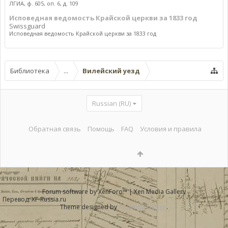
ЛГИА, ф. 605, оп. 6, д. 109
Исповедная ведомость Крайской церкви за 1833 год
Swissguard
Исповедная ведомость Крайской церкви за 1833 год
Библиотека
...
Вилейский уезд
Russian (RU)
Обратная связь
Помощь
FAQ
Условия и правила
Forum software by XenForo™
|
Xen Media Gallery
Перевод:
XF-Russia.ru
Theme designed by
Audentio Design
.