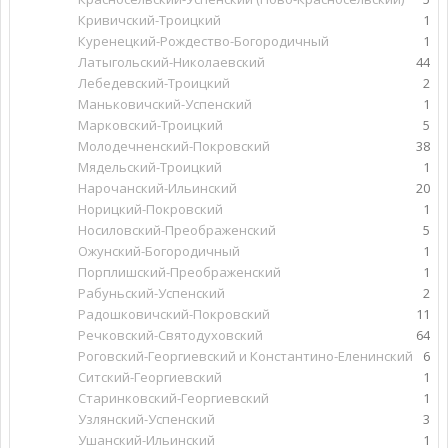
Кривичский-Троицкий
1
Куренецкий-Рождество-Богородичный
1
Латыгольский-Николаевский
44
Лебедевский-Троицкий
2
Маньковичский-Успенский
1
Марковский-Троицкий
5
Молодечненский-Покровский
38
Мядельский-Троицкий
1
Нарочанский-Ильинский
20
Норицкий-Покровский
1
Носиловский-Преображенский
5
Ожунский-Богородичный
1
Порплишский-Преображенский
1
Рабуньский-Успенский
2
Радошковичский-Покровский
11
Речковский-Святодуховский
64
Роговский-Георгиевский и Константино-Еленинский
6
Ситский-Георгиевский
1
Старинковский-Георгиевский
1
Узлянский-Успенский
3
Ушанский-Ильинский
1