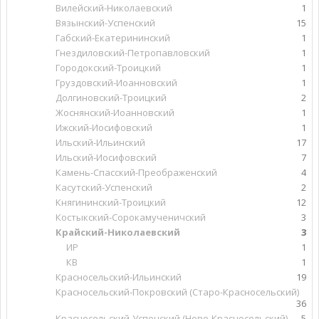
Вилейский-Николаевский
1
Вязынский-Успенский
15
Габский-Екатерининский
1
Гнездиловский-Петропавловский
1
Городокский-Троицкий
1
Груздовский-Иоанновский
1
Долгиновский-Троицкий
2
Жоснянский-Иоанновский
1
Ижский-Иосифовский
1
Ильский-Ильинский
17
Ильский-Иосифовский
7
Камень-Спасский-Преображенский
4
Касутский-Успенский
2
Княгининский-Троицкий
12
Костыкский-Сорокамученичский
3
Крайский-Николаевский
3
ИР
1
КВ
1
Красносельский-Ильинский
19
Красносельский-Покровский (Старо-Красносельский)
36
Красносельский-Успенский (Ново-Красносельский)
5