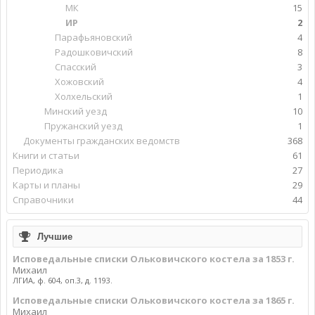
МК
15
ИР
2
Парафьяновский
4
Радошковичский
8
Спасский
3
Хожовский
4
Холхельский
1
Минский уезд
10
Пружанский уезд
1
Документы гражданских ведомств
368
Книги и статьи
61
Периодика
27
Карты и планы
29
Справочники
44
Лучшие
Исповедальные списки Ольковичского костела за 1853 г.
Михаил
ЛГИА, ф. 604, оп.3, д. 1193.
Исповедальные списки Ольковичского костела за 1865 г.
Михаил