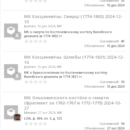
Скачиваний:
33
Обновление:
10 дек 2024
МК Касцяневічы. Смерці (1774-1802)
2024-12-
10
Jauhien
,
10 дек 2024
,
МК
МК о смерти по Костеневичскому костёлу Вилейского
деканата за 1774-1802 гг.
Скачиваний:
40
Обновление:
10 дек 2024
МК Касцяневічы. Шлюбы (1774-1821)
2024-12-
10
Jauhien
,
10 дек 2024
,
МК
МК о бракосочетании по Костеневичскому костёлу
Вилейского деканата за 1774-1821 гг.
Скачиваний:
55
Обновление:
10 дек 2024
МК Ольковичского костёла о смерти
(фрагмент за 1762-1767 и 1772-1775)
2024-10-
27
Михаил
,
27 окт 2024
,
МК
LVIA, ф. 694, оп. 3, д. 125
Скачиваний:
54
Обновление:
27 окт 2024