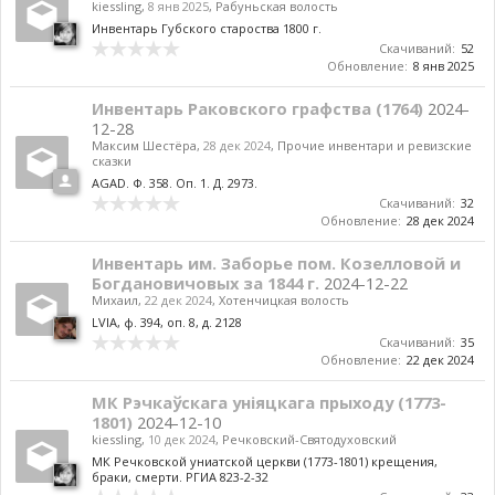
kiessling
,
8 янв 2025
,
Рабуньская волость
Инвентарь Губского староства 1800 г.
Скачиваний:
52
Обновление:
8 янв 2025
Инвентарь Раковского графства (1764)
2024-
12-28
Максим Шестёра
,
28 дек 2024
,
Прочие инвентари и ревизские
сказки
AGAD. Ф. 358. Оп. 1. Д. 2973.
Скачиваний:
32
Обновление:
28 дек 2024
Инвентарь им. Заборье пом. Козелловой и
Богдановичовых за 1844 г.
2024-12-22
Михаил
,
22 дек 2024
,
Хотенчицкая волость
LVIA, ф. 394, оп. 8, д. 2128
Скачиваний:
35
Обновление:
22 дек 2024
МК Рэчкаўскага уніяцкага прыходу (1773-
1801)
2024-12-10
kiessling
,
10 дек 2024
,
Речковский-Святодуховский
МК Речковской униатской церкви (1773-1801) крещения,
браки, смерти. РГИА 823-2-32