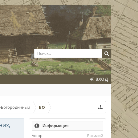
ВХОД
о-Богородичный
БО
них,
Информация
Автор:
Василий