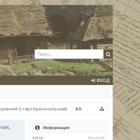
ВХОД
кровский (Старо-Красносельский)
БО
них,
Информация
Автор:
Василий