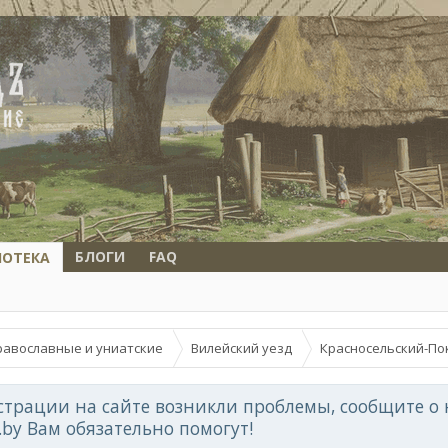
БЛОГИ
FAQ
ИОТЕКА
равославные и униатские
Вилейский уезд
Красносельский-По
страции на сайте возникли проблемы, сообщите о 
d.by Вам обязательно помогут!