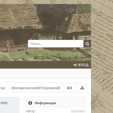
ВХОД
езд
Молодечненский-Покровский
БО
них,
Информация
Автор:
Василий