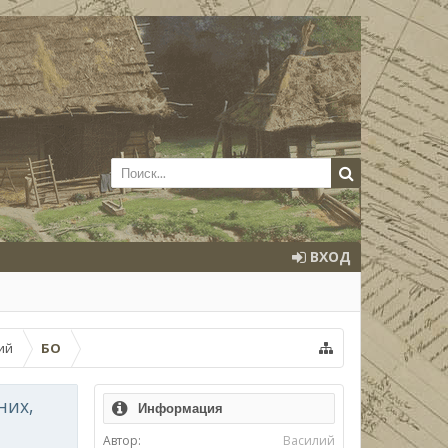
ВХОД
ий
БО
них,
Информация
Автор:
Василий