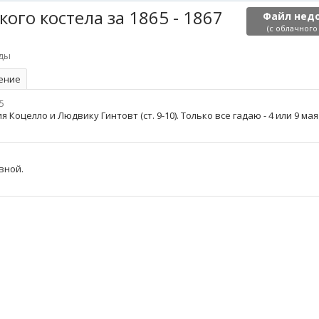
ого костела за 1865 - 1867
Файл нед
(с облачного
оды
ение
5
оцелло и Людвику Гинтовт (ст. 9-10). Только все гадаю - 4 или 9 мая :
вной.