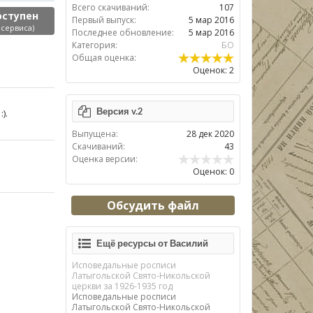
Всего скачиваний:
107
оступен
Первый выпуск:
5 мар 2016
 сервиса)
Последнее обновление:
5 мар 2016
Категория:
БО
Общая оценка:
Оценок: 2
Версия v.2
).
Выпущена:
28 дек 2020
Скачиваний:
43
Оценка версии:
Оценок: 0
Обсудить файл
Ещё ресурсы от Василий
Исповедальные росписи
Латыгольской Свято-Никольской
церкви за 1926-1935 год
Исповедальные росписи
Латыгольской Свято-Никольской