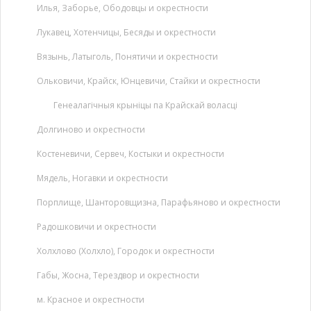
Илья, Заборье, Ободовцы и окрестности
Лукавец, Хотенчицы, Бесяды и окрестности
Вязынь, Латыголь, Понятичи и окрестности
Ольковичи, Крайск, Юнцевичи, Стайки и окрестности
Генеалагічныя крыніцы па Крайскай воласці
Долгиново и окрестности
Костеневичи, Сервеч, Костыки и окрестности
Мядель, Ногавки и окрестности
Порплище, Шанторовщизна, Парафьяново и окрестности
Радошковичи и окрестности
Холхлово (Холхло), Городок и окрестности
Габы, Жосна, Терездвор и окрестности
м. Красное и окрестности