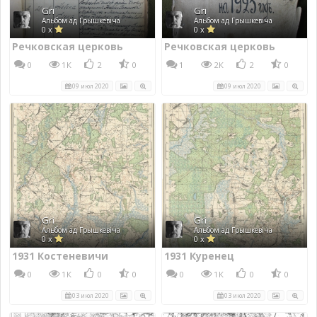
Gri
Gri
Альбом ад Грышкевіча
Альбом ад Грышкевіча
0 x
0 x
Речковская церковь
Речковская церковь
0
1К
2
0
1
2К
2
0
09 июл 2020
09 июл 2020
Gri
Gri
Альбом ад Грышкевіча
Альбом ад Грышкевіча
0 x
0 x
1931 Костеневичи
1931 Куренец
0
1К
0
0
0
1К
0
0
03 июл 2020
03 июл 2020