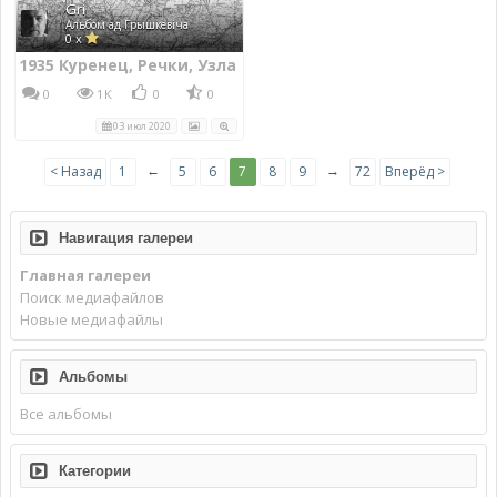
Gri
Альбом ад Грышкевіча
0 x
1935 Куренец, Речки, Узла
0
1К
0
0
03 июл 2020
←
→
< Назад
1
5
6
7
8
9
72
Вперёд >
Навигация галереи
Главная галереи
Поиск медиафайлов
Новые медиафайлы
Альбомы
Все альбомы
Категории