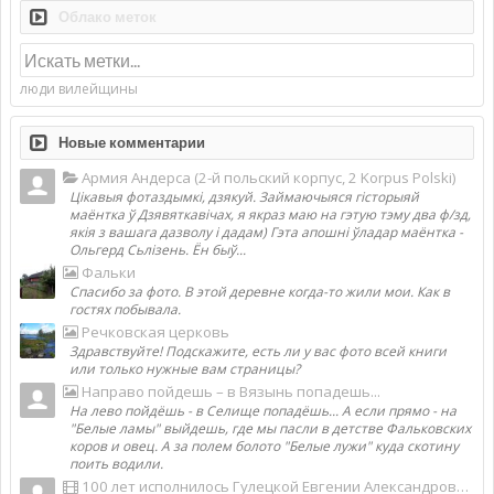
Облако меток
люди вилейщины
Новые комментарии
Армия Андерса (2-й польский корпус, 2 Korpus Polski)
Цікавыя фотаздымкі, дзякуй. Займаючыяся гісторыяй
маёнтка ў Дзявяткавічах, я якраз маю на гэтую тэму два ф/зд,
якія з вашага дазволу і дадам) Гэта апошні ўладар маёнтка -
Ольгерд Сьлізень. Ён быў...
Фальки
Спасибо за фото. В этой деревне когда-то жили мои. Как в
гостях побывала.
Речковская церковь
Здравствуйте! Подскажите, есть ли у вас фото всей книги
или только нужные вам страницы?
Направо пойдешь – в Вязынь попадешь...
На лево пойдёшь - в Селище попадёшь... А если прямо - на
"Белые ламы" выйдешь, где мы пасли в детстве Фальковских
коров и овец. А за полем болото "Белые лужи" куда скотину
поить водили.
100 лет исполнилось Гулецкой Евгении Александровне, самой старой жительнице деревни Фальки