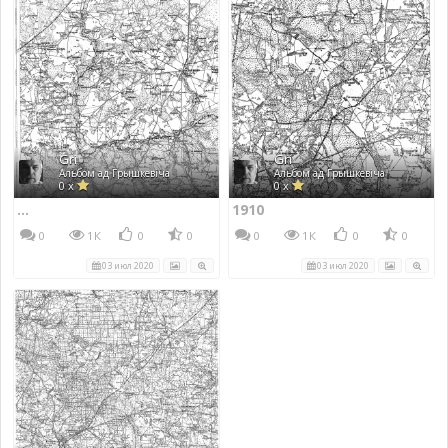
Gri
Gri
Альбом ад Грышкевіча
Альбом ад Грышкевіча
0 x
0 x
...
1910
0
1К
0
0
0
1К
0
0
03 июл 2020
03 июл 2020