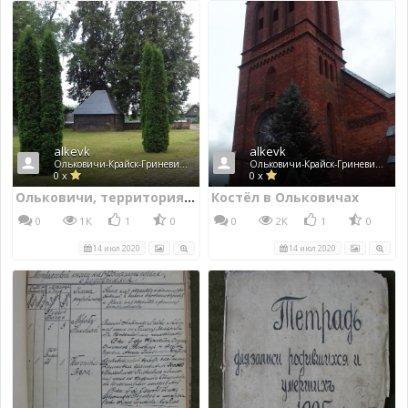
alkevk
alkevk
Ольковичи-Крайск-Гриневичи-Стрия
Ольковичи-Крайск-Гриневичи-Стрия
0 x
0 x
Ольковичи, территория вокруг костёла
Костёл в Ольковичах
0
1К
1
0
0
2К
1
0
14 июл 2020
14 июл 2020