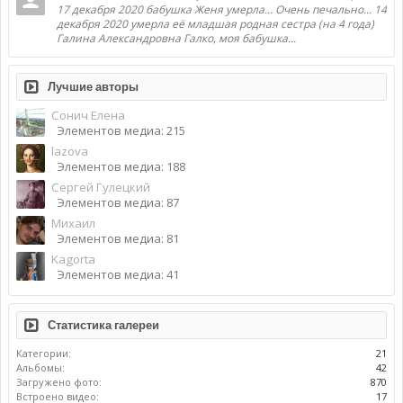
17 декабря 2020 бабушка Женя умерла... Очень печально... 14
декабря 2020 умерла её младшая родная сестра (на 4 года)
Галина Александровна Галко, моя бабушка...
Лучшие авторы
Сонич Елена
Элементов медиа: 215
lazova
Элементов медиа: 188
Сергей Гулецкий
Элементов медиа: 87
Михаил
Элементов медиа: 81
Kagorta
Элементов медиа: 41
Статистика галереи
Категории:
21
Альбомы:
42
Загружено фото:
870
Встроено видео:
17